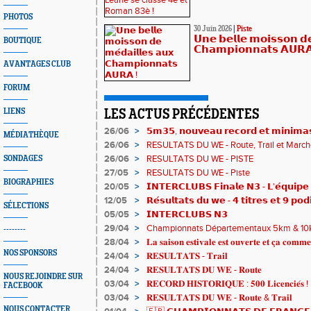
PHOTOS
30 Juin 2026
|
Piste
𝗨𝗻𝗲 𝗯𝗲𝗹𝗹𝗲 𝗺𝗼𝗶𝘀𝘀𝗼𝗻 𝗱𝗲
BOUTIQUE
𝗖𝗵𝗮𝗺𝗽𝗶𝗼𝗻𝗻𝗮𝘁𝘀 𝗔𝗨𝗥𝗔
AVANTAGES CLUB
FORUM
LIENS
LES ACTUS PRÉCÉDENTES
26/06
>
𝟱𝗺𝟯𝟱, 𝗻𝗼𝘂𝘃𝗲𝗮𝘂 𝗿𝗲𝗰𝗼𝗿𝗱 𝗲𝘁 𝗺𝗶𝗻𝗶𝗺𝗮𝘀
MÉDIATHÈQUE
𝗖𝗵𝗮𝗺𝗽𝗶𝗼𝗻𝗻𝗮𝘁𝘀 𝗱𝘂 𝗠𝗼𝗻𝗱𝗲 𝗨𝟮𝟬 𝗽𝗼𝘂𝗿 
26/06
>
RESULTATS DU WE - Route, Trail et March
26/06
>
RESULTATS DU WE - PISTE
SONDAGES
27/05
>
RESULTATS DU WE - Piste
BIOGRAPHIES
20/05
>
𝗜𝗡𝗧𝗘𝗥𝗖𝗟𝗨𝗕𝗦 𝗙𝗶𝗻𝗮𝗹𝗲 𝗡𝟯 - 𝗟'𝗲́𝗾𝘂𝗶𝗽𝗲 
𝟯𝟮𝟰𝟮𝟳𝗽𝘁𝘀
12/05
>
𝗥𝗲́𝘀𝘂𝗹𝘁𝗮𝘁𝘀 𝗱𝘂 𝘄𝗲 - 𝟰 𝘁𝗶𝘁𝗿𝗲𝘀 𝗲𝘁 𝟵 𝗽𝗼
SÉLECTIONS
05/05
>
𝗜𝗡𝗧𝗘𝗥𝗖𝗟𝗨𝗕𝗦 𝗡𝟯
29/04
>
Championnats Départementaux 5km & 10km 
--------
de bronze et un max de plaisir pour tous !
28/04
>
𝐋𝐚 𝐬𝐚𝐢𝐬𝐨𝐧 𝐞𝐬𝐭𝐢𝐯𝐚𝐥𝐞 𝐞𝐬𝐭 𝐨𝐮𝐯𝐞𝐫𝐭𝐞 𝐞𝐭 𝐜̧𝐚 𝐜𝐨𝐦𝐦𝐞
NOS SPONSORS
24/04
>
𝐑𝐄𝐒𝐔𝐋𝐓𝐀𝐓𝐒 - 𝐓𝐫𝐚𝐢𝐥
24/04
>
𝐑𝐄𝐒𝐔𝐋𝐓𝐀𝐓𝐒 𝐃𝐔 𝐖𝐄 - 𝐑𝐨𝐮𝐭𝐞
NOUS REJOINDRE SUR
03/04
>
𝐑𝐄𝐂𝐎𝐑𝐃 𝐇𝐈𝐒𝐓𝐎𝐑𝐈𝐐𝐔𝐄 : 𝟓𝟎𝟎 𝐋𝐢𝐜𝐞𝐧𝐜𝐢𝐞́𝐬 !
FACEBOOK
03/04
>
𝐑𝐄𝐒𝐔𝐋𝐓𝐀𝐓𝐒 𝐃𝐔 𝐖𝐄 - 𝐑𝐨𝐮𝐭𝐞 & 𝐓𝐫𝐚𝐢𝐥
NOUS CONTACTER