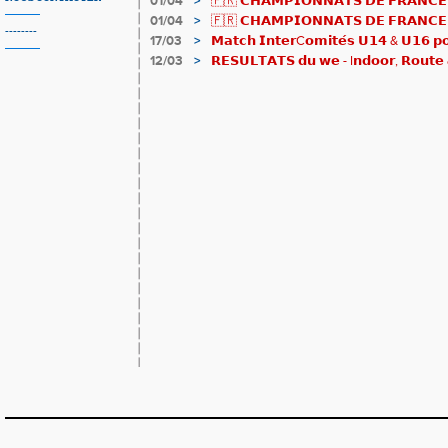
01/04
>
🇫🇷 𝗖𝗛𝗔𝗠𝗣𝗜𝗢𝗡𝗡𝗔𝗧𝗦 𝗗𝗘 𝗙𝗥𝗔𝗡𝗖𝗘 
résultats
01/04
>
🇫🇷 𝗖𝗛𝗔𝗠𝗣𝗜𝗢𝗡𝗡𝗔𝗧𝗦 𝗗𝗘 𝗙𝗥𝗔𝗡𝗖𝗘 𝗗
--------
𝒕𝒓𝒂𝒊𝒍𝒆𝒖𝒓𝒔 𝒓𝒂𝒎𝒆̀𝒏𝒆𝒏𝒕 4 𝒎𝒆́𝒅𝒂𝒊𝒍𝒍𝒆𝒔 !
17/03
>
𝗠𝗮𝘁𝗰𝗵 𝗜𝗻𝘁𝗲𝗿C𝗼𝗺𝗶𝘁𝗲́𝘀 𝗨𝟭𝟰 & 𝗨𝟭𝟲 𝗽𝗼𝘂
𝗟𝗼𝘂𝗸𝗮 𝗲𝘁 𝗥𝗼𝗺𝗮𝗻 !
12/03
>
𝗥𝗘𝗦𝗨𝗟𝗧𝗔𝗧𝗦 𝗱𝘂 𝘄𝗲 - I𝗻𝗱𝗼𝗼𝗿, 𝗥𝗼𝘂𝘁𝗲 & 