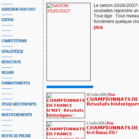
La saison 2026/2027 s
ADHESION 2026/2027
souhaites rejoindre un c
Tout âge . Tout niveau
EDITOS
forcément quelque chos
plus
--------
COMPETITIONS
QUALIFIÉ(E)S
RÉSULTATS
BILANS
FORMATIONS FFA
--------
20 Juillet 2026
|
Piste
𝗖𝗛𝗔𝗠𝗣𝗜𝗢𝗡𝗡𝗔𝗧𝗦 𝗗𝗘 
𝗥𝗲́𝘀𝘂𝘁𝗮𝘁𝘀 𝗵𝗶𝘀𝘁𝗼𝗿𝗶𝗾𝘂𝗲
STAGE MULTISPORTS
NOS EVENEMENTS
6 Juillet 2026
|
Piste
--------
𝗖𝗛𝗔𝗠𝗣𝗜𝗢𝗡𝗡𝗔𝗧𝗦 𝗗𝗘 
4è et Roman 83è !
REVUE DE PRESSE