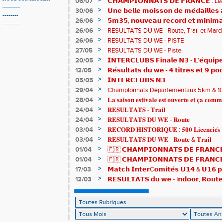
>
06/07
𝗖𝗛𝗔𝗠𝗣𝗜𝗢𝗡𝗡𝗔𝗧𝗦 𝗗𝗘 𝗙𝗥𝗔𝗡𝗖𝗘 :
83è !
>
30/06
𝗨𝗻𝗲 𝗯𝗲𝗹𝗹𝗲 𝗺𝗼𝗶𝘀𝘀𝗼𝗻 𝗱𝗲 𝗺𝗲́𝗱𝗮𝗶𝗹𝗹𝗲
--------
𝗔𝗨𝗥𝗔 !
>
26/06
𝟱𝗺𝟯𝟱, 𝗻𝗼𝘂𝘃𝗲𝗮𝘂 𝗿𝗲𝗰𝗼𝗿𝗱 𝗲𝘁 𝗺𝗶𝗻𝗶𝗺𝗮
𝗖𝗵𝗮𝗺𝗽𝗶𝗼𝗻𝗻𝗮𝘁𝘀 𝗱𝘂 𝗠𝗼𝗻𝗱𝗲 𝗨𝟮𝟬 𝗽𝗼𝘂
>
26/06
RESULTATS DU WE - Route, Trail et Marc
>
26/06
RESULTATS DU WE - PISTE
>
27/05
RESULTATS DU WE - Piste
>
20/05
𝗜𝗡𝗧𝗘𝗥𝗖𝗟𝗨𝗕𝗦 𝗙𝗶𝗻𝗮𝗹𝗲 𝗡𝟯 - 𝗟'𝗲́𝗾𝘂𝗶𝗽𝗲
𝟯𝟮𝟰𝟮𝟳𝗽𝘁𝘀
>
12/05
𝗥𝗲́𝘀𝘂𝗹𝘁𝗮𝘁𝘀 𝗱𝘂 𝘄𝗲 - 𝟰 𝘁𝗶𝘁𝗿𝗲𝘀 𝗲𝘁 𝟵 𝗽𝗼
>
05/05
𝗜𝗡𝗧𝗘𝗥𝗖𝗟𝗨𝗕𝗦 𝗡𝟯
>
29/04
Championnats Départementaux 5km & 10km
de bronze et un max de plaisir pour tous !
>
28/04
𝐋𝐚 𝐬𝐚𝐢𝐬𝐨𝐧 𝐞𝐬𝐭𝐢𝐯𝐚𝐥𝐞 𝐞𝐬𝐭 𝐨𝐮𝐯𝐞𝐫𝐭𝐞 𝐞𝐭 𝐜̧𝐚 𝐜𝐨𝐦𝐦
>
24/04
𝐑𝐄𝐒𝐔𝐋𝐓𝐀𝐓𝐒 - 𝐓𝐫𝐚𝐢𝐥
>
24/04
𝐑𝐄𝐒𝐔𝐋𝐓𝐀𝐓𝐒 𝐃𝐔 𝐖𝐄 - 𝐑𝐨𝐮𝐭𝐞
>
03/04
𝐑𝐄𝐂𝐎𝐑𝐃 𝐇𝐈𝐒𝐓𝐎𝐑𝐈𝐐𝐔𝐄 : 𝟓𝟎𝟎 𝐋𝐢𝐜𝐞𝐧𝐜𝐢𝐞́𝐬 
>
03/04
𝐑𝐄𝐒𝐔𝐋𝐓𝐀𝐓𝐒 𝐃𝐔 𝐖𝐄 - 𝐑𝐨𝐮𝐭𝐞 & 𝐓𝐫𝐚𝐢𝐥
>
01/04
🇫🇷 𝗖𝗛𝗔𝗠𝗣𝗜𝗢𝗡𝗡𝗔𝗧𝗦 𝗗𝗘 𝗙𝗥𝗔𝗡𝗖𝗘
résultats
>
01/04
🇫🇷 𝗖𝗛𝗔𝗠𝗣𝗜𝗢𝗡𝗡𝗔𝗧𝗦 𝗗𝗘 𝗙𝗥𝗔𝗡𝗖𝗘 
𝒕𝒓𝒂𝒊𝒍𝒆𝒖𝒓𝒔 𝒓𝒂𝒎𝒆̀𝒏𝒆𝒏𝒕 4 𝒎𝒆́𝒅𝒂𝒊𝒍𝒍𝒆𝒔 !
>
17/03
𝗠𝗮𝘁𝗰𝗵 𝗜𝗻𝘁𝗲𝗿C𝗼𝗺𝗶𝘁𝗲́𝘀 𝗨𝟭𝟰 & 𝗨𝟭𝟲 𝗽𝗼
𝗟𝗼𝘂𝗸𝗮 𝗲𝘁 𝗥𝗼𝗺𝗮𝗻 !
>
12/03
𝗥𝗘𝗦𝗨𝗟𝗧𝗔𝗧𝗦 𝗱𝘂 𝘄𝗲 - I𝗻𝗱𝗼𝗼𝗿, 𝗥𝗼𝘂𝘁𝗲 