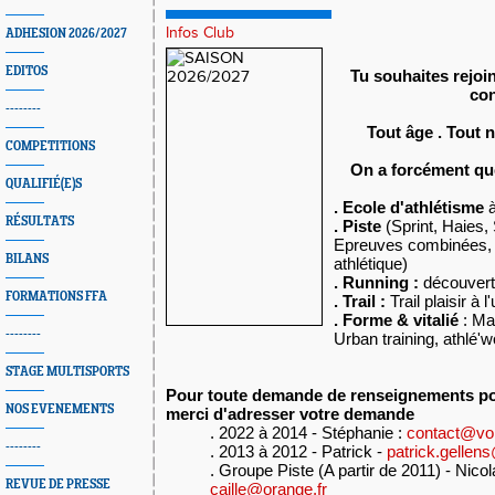
Infos Club
ADHESION 2026/2027
EDITOS
Tu souhaites rejoin
con
--------
Tout âge . Tout n
COMPETITIONS
On a forcément que
QUALIFIÉ(E)S
. Ecole d'athlétisme
à
RÉSULTATS
. Piste
(Sprint, Haies,
Epreuves combinées, 
BILANS
athlétique)
. Running :
découvert
FORMATIONS FFA
. Trail :
Trail plaisir à l'u
. Forme & vitalié
: Ma
--------
Urban training, athlé'w
STAGE MULTISPORTS
Pour toute demande de renseignements pou
NOS EVENEMENTS
merci d'adresser votre demande
. 2022 à 2014 - Stéphanie :
contact@voi
--------
. 2013 à 2012 - Patrick -
patrick.gellens
. Groupe Piste (A partir de 2011) - Nicol
REVUE DE PRESSE
caille@orange.fr