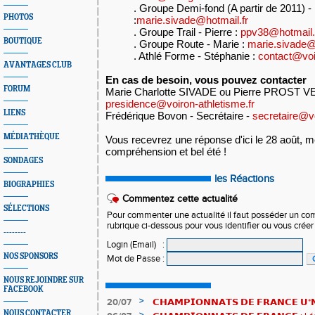
. Groupe Demi-fond (A partir de 2011) -
PHOTOS
:
marie.sivade@hotmail.fr
. Groupe Trail - Pierre :
ppv38@hotmail.
BOUTIQUE
. Groupe Route - Marie :
marie.sivade@
. Athlé Forme - Stéphanie :
contact@voir
AVANTAGES CLUB
En cas de besoin, vous pouvez contacter
FORUM
Marie Charlotte SIVADE ou Pierre PROST V
presidence@voiron-athletisme.fr
LIENS
Frédérique Bovon - Secrétaire -
secretaire@vo
MÉDIATHÈQUE
Vous recevrez une réponse d'ici le 28 août, m
compréhension et bel été !
SONDAGES
les Réactions
BIOGRAPHIES
Commentez cette actualité
SÉLECTIONS
Pour commenter une actualité il faut posséder un compt
rubrique ci-dessous pour vous identifier ou vous crée
--------
Login (Email)
:
NOS SPONSORS
Mot de Passe
:
NOUS REJOINDRE SUR
FACEBOOK
>
20/07
𝗖𝗛𝗔𝗠𝗣𝗜𝗢𝗡𝗡𝗔𝗧𝗦 𝗗𝗘 𝗙𝗥𝗔𝗡𝗖𝗘 𝗨*𝗡𝗫
𝗵𝗶𝘀𝘁𝗼𝗿𝗶𝗾𝘂𝗲𝘀 !
NOUS CONTACTER