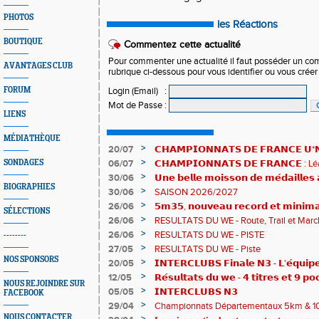
PHOTOS
les Réactions
BOUTIQUE
Commentez cette actualité
Pour commenter une actualité il faut posséder un compt
AVANTAGES CLUB
rubrique ci-dessous pour vous identifier ou vous crée
FORUM
Login (Email)
:
Mot de Passe
:
LIENS
MÉDIATHÈQUE
>
20/07
𝗖𝗛𝗔𝗠𝗣𝗜𝗢𝗡𝗡𝗔𝗧𝗦 𝗗𝗘 𝗙𝗥𝗔𝗡𝗖𝗘 𝗨*𝗡𝗫
𝗵𝗶𝘀𝘁𝗼𝗿𝗶𝗾𝘂𝗲𝘀 !
>
SONDAGES
06/07
𝗖𝗛𝗔𝗠𝗣𝗜𝗢𝗡𝗡𝗔𝗧𝗦 𝗗𝗘 𝗙𝗥𝗔𝗡𝗖𝗘 :
83è !
>
30/06
𝗨𝗻𝗲 𝗯𝗲𝗹𝗹𝗲 𝗺𝗼𝗶𝘀𝘀𝗼𝗻 𝗱𝗲 𝗺𝗲́𝗱𝗮𝗶𝗹𝗹𝗲
BIOGRAPHIES
𝗔𝗨𝗥𝗔 !
>
30/06
SAISON 2026/2027
>
26/06
𝟱𝗺𝟯𝟱, 𝗻𝗼𝘂𝘃𝗲𝗮𝘂 𝗿𝗲𝗰𝗼𝗿𝗱 𝗲𝘁 𝗺𝗶𝗻𝗶𝗺𝗮
SÉLECTIONS
𝗖𝗵𝗮𝗺𝗽𝗶𝗼𝗻𝗻𝗮𝘁𝘀 𝗱𝘂 𝗠𝗼𝗻𝗱𝗲 𝗨𝟮𝟬 𝗽𝗼𝘂
>
26/06
RESULTATS DU WE - Route, Trail et Marc
>
26/06
RESULTATS DU WE - PISTE
--------
>
27/05
RESULTATS DU WE - Piste
NOS SPONSORS
>
20/05
𝗜𝗡𝗧𝗘𝗥𝗖𝗟𝗨𝗕𝗦 𝗙𝗶𝗻𝗮𝗹𝗲 𝗡𝟯 - 𝗟'𝗲́𝗾𝘂𝗶𝗽𝗲
𝟯𝟮𝟰𝟮𝟳𝗽𝘁𝘀
>
12/05
𝗥𝗲́𝘀𝘂𝗹𝘁𝗮𝘁𝘀 𝗱𝘂 𝘄𝗲 - 𝟰 𝘁𝗶𝘁𝗿𝗲𝘀 𝗲𝘁 𝟵 𝗽𝗼
NOUS REJOINDRE SUR
>
05/05
𝗜𝗡𝗧𝗘𝗥𝗖𝗟𝗨𝗕𝗦 𝗡𝟯
FACEBOOK
>
29/04
Championnats Départementaux 5km & 10km
de bronze et un max de plaisir pour tous !
NOUS CONTACTER