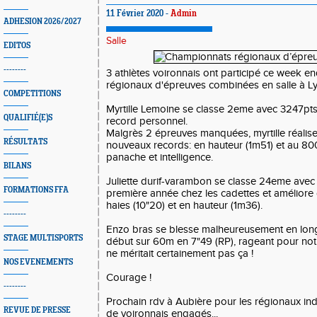
11 Février 2020 -
Admin
ADHESION 2026/2027
Salle
EDITOS
--------
3 athlètes voironnais ont participé ce week 
régionaux d'épreuves combinées en salle à L
COMPETITIONS
Myrtille Lemoine se classe 2eme avec 3247pts
QUALIFIÉ(E)S
record personnel.
Malgrès 2 épreuves manquées, myrtille réali
RÉSULTATS
nouveaux records: en hauteur (1m51) et au 8
panache et intelligence.
BILANS
Juliette durif-varambon se classe 24eme avec
FORMATIONS FFA
première année chez les cadettes et améliore
haies (10"20) et en hauteur (1m36).
--------
Enzo bras se blesse malheureusement en lon
STAGE MULTISPORTS
début sur 60m en 7"49 (RP), rageant pour no
ne méritait certainement pas ça !
NOS EVENEMENTS
Courage !
--------
Prochain rdv à Aubière pour les régionaux ind
REVUE DE PRESSE
de voironnais engagés...