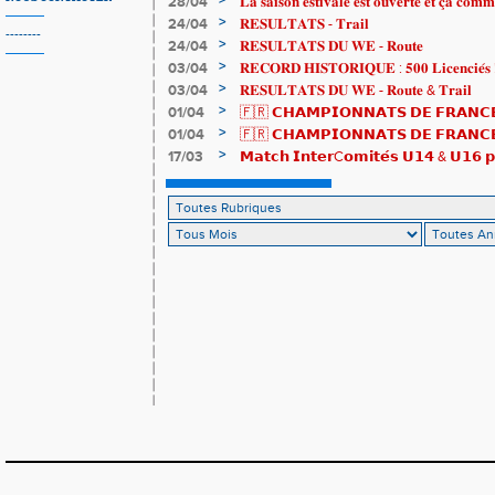
>
28/04
𝐋𝐚 𝐬𝐚𝐢𝐬𝐨𝐧 𝐞𝐬𝐭𝐢𝐯𝐚𝐥𝐞 𝐞𝐬𝐭 𝐨𝐮𝐯𝐞𝐫𝐭𝐞 𝐞𝐭 𝐜̧𝐚 𝐜𝐨𝐦𝐦
>
24/04
𝐑𝐄𝐒𝐔𝐋𝐓𝐀𝐓𝐒 - 𝐓𝐫𝐚𝐢𝐥
--------
>
24/04
𝐑𝐄𝐒𝐔𝐋𝐓𝐀𝐓𝐒 𝐃𝐔 𝐖𝐄 - 𝐑𝐨𝐮𝐭𝐞
>
03/04
𝐑𝐄𝐂𝐎𝐑𝐃 𝐇𝐈𝐒𝐓𝐎𝐑𝐈𝐐𝐔𝐄 : 𝟓𝟎𝟎 𝐋𝐢𝐜𝐞𝐧𝐜𝐢𝐞́𝐬 
>
03/04
𝐑𝐄𝐒𝐔𝐋𝐓𝐀𝐓𝐒 𝐃𝐔 𝐖𝐄 - 𝐑𝐨𝐮𝐭𝐞 & 𝐓𝐫𝐚𝐢𝐥
>
01/04
🇫🇷 𝗖𝗛𝗔𝗠𝗣𝗜𝗢𝗡𝗡𝗔𝗧𝗦 𝗗𝗘 𝗙𝗥𝗔𝗡𝗖𝗘
résultats
>
01/04
🇫🇷 𝗖𝗛𝗔𝗠𝗣𝗜𝗢𝗡𝗡𝗔𝗧𝗦 𝗗𝗘 𝗙𝗥𝗔𝗡𝗖𝗘 
𝒕𝒓𝒂𝒊𝒍𝒆𝒖𝒓𝒔 𝒓𝒂𝒎𝒆̀𝒏𝒆𝒏𝒕 4 𝒎𝒆́𝒅𝒂𝒊𝒍𝒍𝒆𝒔 !
>
17/03
𝗠𝗮𝘁𝗰𝗵 𝗜𝗻𝘁𝗲𝗿C𝗼𝗺𝗶𝘁𝗲́𝘀 𝗨𝟭𝟰 & 𝗨𝟭𝟲 𝗽𝗼
𝗟𝗼𝘂𝗸𝗮 𝗲𝘁 𝗥𝗼𝗺𝗮𝗻 !