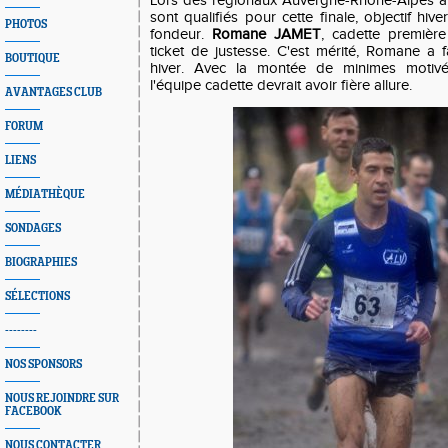
Lors des régionaux Auvergne-Rhône-Alpes à 
sont qualifiés pour cette finale, objectif hi
PHOTOS
fondeur.
Romane JAMET
, cadette premièr
ticket de justesse. C'est mérité, Romane a f
BOUTIQUE
hiver. Avec la montée de minimes motivé
l'équipe cadette devrait avoir fière allure.
AVANTAGES CLUB
FORUM
LIENS
MÉDIATHÈQUE
SONDAGES
BIOGRAPHIES
SÉLECTIONS
--------
NOS SPONSORS
NOUS REJOINDRE SUR
FACEBOOK
NOUS CONTACTER