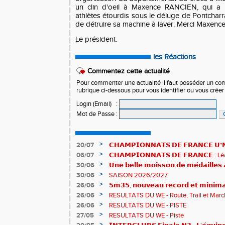
un clin d'oeil à Maxence RANCIEN, qui a r
athlètes étourdis sous le déluge de Pontcharra
de détruire sa machine à laver. Merci Maxence
Le président.
les Réactions
Commentez cette actualité
Pour commenter une actualité il faut posséder un compt
rubrique ci-dessous pour vous identifier ou vous crée
Login (Email)
:
Mot de Passe
:
>
20/07
𝗖𝗛𝗔𝗠𝗣𝗜𝗢𝗡𝗡𝗔𝗧𝗦 𝗗𝗘 𝗙𝗥𝗔𝗡𝗖𝗘 𝗨*𝗡𝗫
𝗵𝗶𝘀𝘁𝗼𝗿𝗶𝗾𝘂𝗲𝘀 !
>
06/07
𝗖𝗛𝗔𝗠𝗣𝗜𝗢𝗡𝗡𝗔𝗧𝗦 𝗗𝗘 𝗙𝗥𝗔𝗡𝗖𝗘 :
83è !
>
30/06
𝗨𝗻𝗲 𝗯𝗲𝗹𝗹𝗲 𝗺𝗼𝗶𝘀𝘀𝗼𝗻 𝗱𝗲 𝗺𝗲́𝗱𝗮𝗶𝗹𝗹𝗲
𝗔𝗨𝗥𝗔 !
>
30/06
SAISON 2026/2027
>
26/06
𝟱𝗺𝟯𝟱, 𝗻𝗼𝘂𝘃𝗲𝗮𝘂 𝗿𝗲𝗰𝗼𝗿𝗱 𝗲𝘁 𝗺𝗶𝗻𝗶𝗺𝗮
𝗖𝗵𝗮𝗺𝗽𝗶𝗼𝗻𝗻𝗮𝘁𝘀 𝗱𝘂 𝗠𝗼𝗻𝗱𝗲 𝗨𝟮𝟬 𝗽𝗼𝘂
>
26/06
RESULTATS DU WE - Route, Trail et Marc
>
26/06
RESULTATS DU WE - PISTE
>
27/05
RESULTATS DU WE - Piste
>