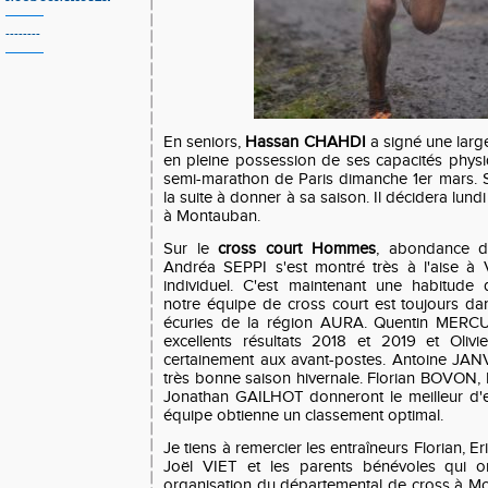
--------
En seniors,
Hassan CHAHDI
a signé une large
en pleine possession de ses capacités physi
semi-marathon de Paris dimanche 1er mars. So
la suite à donner à sa saison. Il décidera lundi
à Montauban.
Sur le
cross court Hommes
, abondance d
Andréa SEPPI s'est montré très à l'aise à 
individuel. C'est maintenant une habitude 
notre équipe de cross court est toujours da
écuries de la région AURA. Quentin MERCU
excellents résultats 2018 et 2019 et Oliv
certainement aux avant-postes. Antoine JAN
très bonne saison hivernale. Florian BOVON
Jonathan GAILHOT donneront le meilleur d'
équipe obtienne un classement optimal.
Je tiens à remercier les entraîneurs Florian, Er
Joël VIET et les parents bénévoles qui o
organisation du départemental de cross à Mon