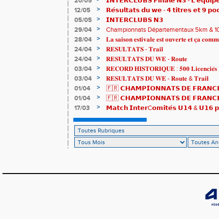
20/05
𝗜𝗡𝗧𝗘𝗥𝗖𝗟𝗨𝗕𝗦 𝗙𝗶𝗻𝗮𝗹𝗲 𝗡𝟯 - 𝗟'𝗲́𝗾𝘂𝗶𝗽𝗲
𝟯𝟮𝟰𝟮𝟳𝗽𝘁𝘀
>
12/05
𝗥𝗲́𝘀𝘂𝗹𝘁𝗮𝘁𝘀 𝗱𝘂 𝘄𝗲 - 𝟰 𝘁𝗶𝘁𝗿𝗲𝘀 𝗲𝘁 𝟵 𝗽𝗼
>
05/05
𝗜𝗡𝗧𝗘𝗥𝗖𝗟𝗨𝗕𝗦 𝗡𝟯
>
29/04
Championnats Départementaux 5km & 10km
de bronze et un max de plaisir pour tous !
>
28/04
𝐋𝐚 𝐬𝐚𝐢𝐬𝐨𝐧 𝐞𝐬𝐭𝐢𝐯𝐚𝐥𝐞 𝐞𝐬𝐭 𝐨𝐮𝐯𝐞𝐫𝐭𝐞 𝐞𝐭 𝐜̧𝐚 𝐜𝐨𝐦𝐦
>
24/04
𝐑𝐄𝐒𝐔𝐋𝐓𝐀𝐓𝐒 - 𝐓𝐫𝐚𝐢𝐥
>
24/04
𝐑𝐄𝐒𝐔𝐋𝐓𝐀𝐓𝐒 𝐃𝐔 𝐖𝐄 - 𝐑𝐨𝐮𝐭𝐞
>
03/04
𝐑𝐄𝐂𝐎𝐑𝐃 𝐇𝐈𝐒𝐓𝐎𝐑𝐈𝐐𝐔𝐄 : 𝟓𝟎𝟎 𝐋𝐢𝐜𝐞𝐧𝐜𝐢𝐞́𝐬 
>
03/04
𝐑𝐄𝐒𝐔𝐋𝐓𝐀𝐓𝐒 𝐃𝐔 𝐖𝐄 - 𝐑𝐨𝐮𝐭𝐞 & 𝐓𝐫𝐚𝐢𝐥
>
01/04
🇫🇷 𝗖𝗛𝗔𝗠𝗣𝗜𝗢𝗡𝗡𝗔𝗧𝗦 𝗗𝗘 𝗙𝗥𝗔𝗡𝗖𝗘
résultats
>
01/04
🇫🇷 𝗖𝗛𝗔𝗠𝗣𝗜𝗢𝗡𝗡𝗔𝗧𝗦 𝗗𝗘 𝗙𝗥𝗔𝗡𝗖𝗘 
𝒕𝒓𝒂𝒊𝒍𝒆𝒖𝒓𝒔 𝒓𝒂𝒎𝒆̀𝒏𝒆𝒏𝒕 4 𝒎𝒆́𝒅𝒂𝒊𝒍𝒍𝒆𝒔 !
>
17/03
𝗠𝗮𝘁𝗰𝗵 𝗜𝗻𝘁𝗲𝗿C𝗼𝗺𝗶𝘁𝗲́𝘀 𝗨𝟭𝟰 & 𝗨𝟭𝟲 𝗽𝗼
𝗟𝗼𝘂𝗸𝗮 𝗲𝘁 𝗥𝗼𝗺𝗮𝗻 !