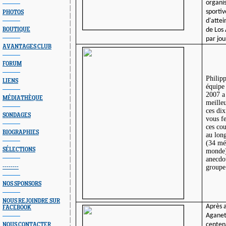
organi
sportiv
PHOTOS
d'atte
BOUTIQUE
de Los 
par jo
AVANTAGES CLUB
FORUM
Philip
LIENS
équipe 
2007 a
MÉDIATHÈQUE
meilleu
ces dix
SONDAGES
vous fe
ces cou
BIOGRAPHIES
au long
(34 mé
SÉLECTIONS
monde),
anecdot
--------
group
NOS SPONSORS
NOUS REJOINDRE SUR
Après a
FACEBOOK
Aganet
centena
NOUS CONTACTER