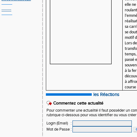
elle ne
--------
roulan
l’emmè
réalis
sa carr
se dout
motif d
Lors de
transf
temps,
passé e
souveni
à la fe
découve
à affro
cours
les Réactions
Commentez cette actualité
Pour commenter une actualité il faut posséder un compt
rubrique ci-dessous pour vous identifier ou vous crée
Login (Email)
:
Mot de Passe
: