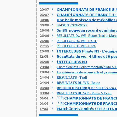
>
20/07
𝗖𝗛𝗔𝗠𝗣𝗜𝗢𝗡𝗡𝗔𝗧𝗦 𝗗𝗘 𝗙𝗥𝗔𝗡𝗖𝗘 𝗨*𝗡𝗫
𝗵𝗶𝘀𝘁𝗼𝗿𝗶𝗾𝘂𝗲𝘀 !
>
06/07
𝗖𝗛𝗔𝗠𝗣𝗜𝗢𝗡𝗡𝗔𝗧𝗦 𝗗𝗘 𝗙𝗥𝗔𝗡𝗖𝗘 :
83è !
>
30/06
𝗨𝗻𝗲 𝗯𝗲𝗹𝗹𝗲 𝗺𝗼𝗶𝘀𝘀𝗼𝗻 𝗱𝗲 𝗺𝗲́𝗱𝗮𝗶𝗹𝗹𝗲
𝗔𝗨𝗥𝗔 !
>
30/06
SAISON 2026/2027
>
26/06
𝟱𝗺𝟯𝟱, 𝗻𝗼𝘂𝘃𝗲𝗮𝘂 𝗿𝗲𝗰𝗼𝗿𝗱 𝗲𝘁 𝗺𝗶𝗻𝗶𝗺𝗮
𝗖𝗵𝗮𝗺𝗽𝗶𝗼𝗻𝗻𝗮𝘁𝘀 𝗱𝘂 𝗠𝗼𝗻𝗱𝗲 𝗨𝟮𝟬 𝗽𝗼𝘂
>
26/06
RESULTATS DU WE - Route, Trail et Marc
>
26/06
RESULTATS DU WE - PISTE
>
27/05
RESULTATS DU WE - Piste
>
20/05
𝗜𝗡𝗧𝗘𝗥𝗖𝗟𝗨𝗕𝗦 𝗙𝗶𝗻𝗮𝗹𝗲 𝗡𝟯 - 𝗟'𝗲́𝗾𝘂𝗶𝗽𝗲
𝟯𝟮𝟰𝟮𝟳𝗽𝘁𝘀
>
12/05
𝗥𝗲́𝘀𝘂𝗹𝘁𝗮𝘁𝘀 𝗱𝘂 𝘄𝗲 - 𝟰 𝘁𝗶𝘁𝗿𝗲𝘀 𝗲𝘁 𝟵 𝗽𝗼
>
05/05
𝗜𝗡𝗧𝗘𝗥𝗖𝗟𝗨𝗕𝗦 𝗡𝟯
>
29/04
Championnats Départementaux 5km & 10km
de bronze et un max de plaisir pour tous !
>
28/04
𝐋𝐚 𝐬𝐚𝐢𝐬𝐨𝐧 𝐞𝐬𝐭𝐢𝐯𝐚𝐥𝐞 𝐞𝐬𝐭 𝐨𝐮𝐯𝐞𝐫𝐭𝐞 𝐞𝐭 𝐜̧𝐚 𝐜𝐨𝐦𝐦
>
24/04
𝐑𝐄𝐒𝐔𝐋𝐓𝐀𝐓𝐒 - 𝐓𝐫𝐚𝐢𝐥
>
24/04
𝐑𝐄𝐒𝐔𝐋𝐓𝐀𝐓𝐒 𝐃𝐔 𝐖𝐄 - 𝐑𝐨𝐮𝐭𝐞
>
03/04
𝐑𝐄𝐂𝐎𝐑𝐃 𝐇𝐈𝐒𝐓𝐎𝐑𝐈𝐐𝐔𝐄 : 𝟓𝟎𝟎 𝐋𝐢𝐜𝐞𝐧𝐜𝐢𝐞́𝐬 
>
03/04
𝐑𝐄𝐒𝐔𝐋𝐓𝐀𝐓𝐒 𝐃𝐔 𝐖𝐄 - 𝐑𝐨𝐮𝐭𝐞 & 𝐓𝐫𝐚𝐢𝐥
>
01/04
🇫🇷 𝗖𝗛𝗔𝗠𝗣𝗜𝗢𝗡𝗡𝗔𝗧𝗦 𝗗𝗘 𝗙𝗥𝗔𝗡𝗖𝗘
résultats
>
01/04
🇫🇷 𝗖𝗛𝗔𝗠𝗣𝗜𝗢𝗡𝗡𝗔𝗧𝗦 𝗗𝗘 𝗙𝗥𝗔𝗡𝗖𝗘 
𝒕𝒓𝒂𝒊𝒍𝒆𝒖𝒓𝒔 𝒓𝒂𝒎𝒆̀𝒏𝒆𝒏𝒕 4 𝒎𝒆́𝒅𝒂𝒊𝒍𝒍𝒆𝒔 !
>
17/03
𝗠𝗮𝘁𝗰𝗵 𝗜𝗻𝘁𝗲𝗿C𝗼𝗺𝗶𝘁𝗲́𝘀 𝗨𝟭𝟰 & 𝗨𝟭𝟲 𝗽𝗼
𝗟𝗼𝘂𝗸𝗮 𝗲𝘁 𝗥𝗼𝗺𝗮𝗻 !