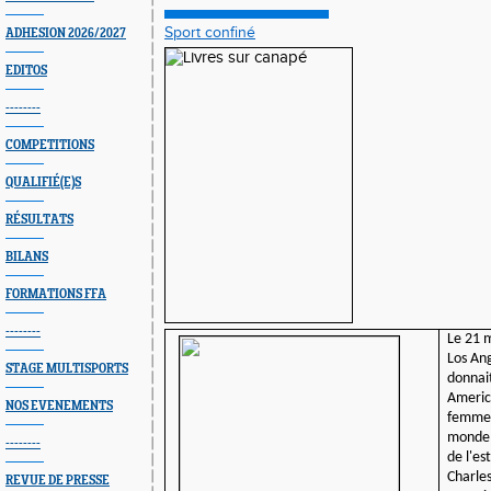
Sport confiné
ADHESION 2026/2027
EDITOS
--------
COMPETITIONS
QUALIFIÉ(E)S
RÉSULTATS
BILANS
FORMATIONS FFA
--------
Le 21 
Los An
STAGE MULTISPORTS
donnait
Americ
NOS EVENEMENTS
femmes
monde,
--------
de l'es
Charle
REVUE DE PRESSE