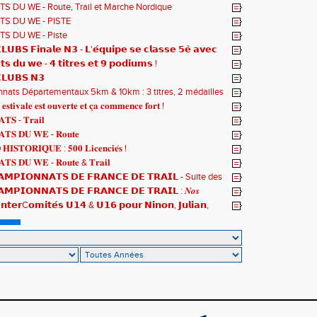
𝗻𝗻𝗮𝘁𝘀 𝗱𝘂 𝗠𝗼𝗻𝗱𝗲 𝗨𝟮𝟬 𝗽𝗼𝘂𝗿 𝗔𝗹𝗼𝗶̈𝘀 !
S DU WE - Route, Trail et Marche Nordique
S DU WE - PISTE
S DU WE - Piste
𝗨𝗕𝗦 𝗙𝗶𝗻𝗮𝗹𝗲 𝗡𝟯 - 𝗟'𝗲́𝗾𝘂𝗶𝗽𝗲 𝘀𝗲 𝗰𝗹𝗮𝘀𝘀𝗲 𝟱𝗲̀ 𝗮𝘃𝗲𝗰
𝘁𝘀
𝘁𝘀 𝗱𝘂 𝘄𝗲 - 𝟰 𝘁𝗶𝘁𝗿𝗲𝘀 𝗲𝘁 𝟵 𝗽𝗼𝗱𝗶𝘂𝗺𝘀 !
𝗟𝗨𝗕𝗦 𝗡𝟯
ats Départementaux 5km & 10km : 3 titres, 2 médailles
 et un max de plaisir pour tous !
 𝐞𝐬𝐭𝐢𝐯𝐚𝐥𝐞 𝐞𝐬𝐭 𝐨𝐮𝐯𝐞𝐫𝐭𝐞 𝐞𝐭 𝐜̧𝐚 𝐜𝐨𝐦𝐦𝐞𝐧𝐜𝐞 𝐟𝐨𝐫𝐭 !
𝐓𝐒 - 𝐓𝐫𝐚𝐢𝐥
𝐓𝐒 𝐃𝐔 𝐖𝐄 - 𝐑𝐨𝐮𝐭𝐞
𝐈𝐒𝐓𝐎𝐑𝐈𝐐𝐔𝐄 : 𝟓𝟎𝟎 𝐋𝐢𝐜𝐞𝐧𝐜𝐢𝐞́𝐬 !
𝐓𝐒 𝐃𝐔 𝐖𝐄 - 𝐑𝐨𝐮𝐭𝐞 & 𝐓𝐫𝐚𝐢𝐥
𝗠𝗣𝗜𝗢𝗡𝗡𝗔𝗧𝗦 𝗗𝗘 𝗙𝗥𝗔𝗡𝗖𝗘 𝗗𝗘 𝗧𝗥𝗔𝗜𝗟 - Suite des
𝗠𝗣𝗜𝗢𝗡𝗡𝗔𝗧𝗦 𝗗𝗘 𝗙𝗥𝗔𝗡𝗖𝗘 𝗗𝗘 𝗧𝗥𝗔𝗜𝗟 : 𝑵𝒐𝒔
 𝒓𝒂𝒎𝒆̀𝒏𝒆𝒏𝒕 4 𝒎𝒆́𝒅𝒂𝒊𝒍𝒍𝒆𝒔 !
𝗻𝘁𝗲𝗿C𝗼𝗺𝗶𝘁𝗲́𝘀 𝗨𝟭𝟰 & 𝗨𝟭𝟲 𝗽𝗼𝘂𝗿 𝗡𝗶𝗻𝗼𝗻, 𝗝𝘂𝗹𝗶𝗮𝗻,
𝘁 𝗥𝗼𝗺𝗮𝗻 !