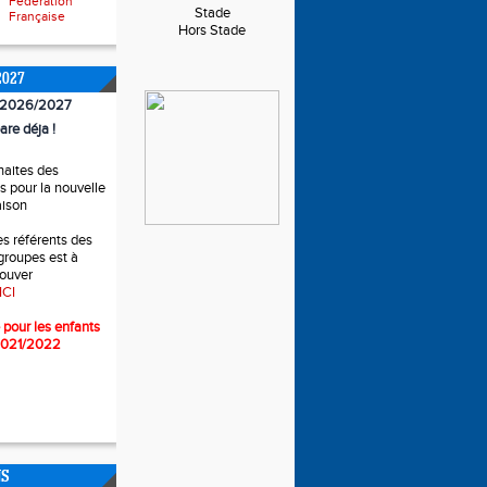
Fédération
Stade
Française
Hors Stade
2027
n 2026/2027
are déja !
haites des
 pour la nouvelle
aison
es référents des
 groupes est à
rouver
ICI
 pour l
es enfants
2021/2022
NS