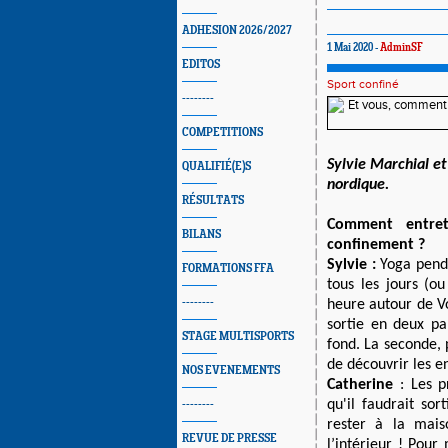
ADHESION 2026/2027
1 Mai 2020 -
AdminSF
EDITOS
Sport confiné
--------
COMPETITIONS
Sylvie Marchial e
QUALIFIÉ(E)S
nordique.
RÉSULTATS
Comment entret
BILANS
confinement ?
Sylvie :
Yoga pend
FORMATIONS FFA
tous les jours (o
--------
heure autour de Vo
sortie en deux pa
STAGE MULTISPORTS
fond. La seconde,
de découvrir les e
NOS EVENEMENTS
Catherine
:
Les p
qu'il faudrait sor
--------
rester à la maiso
REVUE DE PRESSE
l’intérieur ! Pour