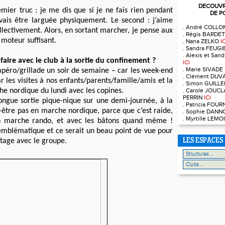
DECOUVRE
mier truc : je me dis que si je ne fais rien pendant
DE P
 vais être larguée physiquement. Le second : j’aime
. André COLL
ollectivement. Alors, en sortant marcher, je pense aux
. Régis BARDE
 moteur suffisant.
. Nana ZELKO
I
. Sandra FEUG
. Alexis et Sa
faire avec le club à la sortie du confinement ?
ICI
. Marie SIVADE
péro/grillade un soir de semaine – car les week-end
. Clément DUV
ar les visites à nos enfants/parents/famille/amis et la
. Simon GUILL
he nordique du lundi avec les copines.
. Carole JOUCL
PERRIN
ICI
ongue sortie pique-nique sur une demi-journée, à la
. Patricia FOU
-être pas en marche nordique, parce que c’est raide,
. Sophie DAN
. Myrtille LEM
 marche rando, et avec les bâtons quand même !
mblématique et ce serait un beau point de vue pour
age avec le groupe.
LES ESPACES