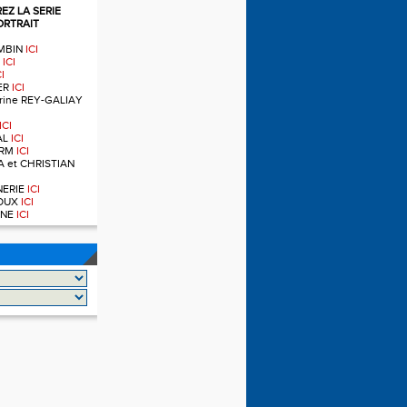
Z LA SERIE
ORTRAIT
OMBIN
ICI
T
ICI
CI
IER
ICI
ndrine REY-GALIAY
ICI
AL
ICI
ERM
ICI
A et CHRISTIAN
RNERIE
ICI
NOUX
ICI
OINE
ICI