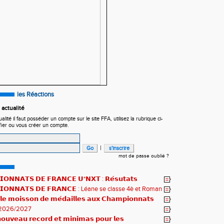
les Réactions
actualité
ité il faut posséder un compte sur le site FFA, utilisez la rubrique ci-
fier ou vous créer un compte.
|
mot de passe oublié ?
𝗢𝗡𝗡𝗔𝗧𝗦 𝗗𝗘 𝗙𝗥𝗔𝗡𝗖𝗘 𝗨*𝗡𝗫𝗧 : 𝗥𝗲́𝘀𝘂𝘁𝗮𝘁𝘀
𝗾𝘂𝗲𝘀 !
𝗜𝗢𝗡𝗡𝗔𝗧𝗦 𝗗𝗘 𝗙𝗥𝗔𝗡𝗖𝗘 : Léane se classe 4è et Roman
𝗹𝗲 𝗺𝗼𝗶𝘀𝘀𝗼𝗻 𝗱𝗲 𝗺𝗲́𝗱𝗮𝗶𝗹𝗹𝗲𝘀 𝗮𝘂𝘅 𝗖𝗵𝗮𝗺𝗽𝗶𝗼𝗻𝗻𝗮𝘁𝘀
2026/2027
𝘂𝘃𝗲𝗮𝘂 𝗿𝗲𝗰𝗼𝗿𝗱 𝗲𝘁 𝗺𝗶𝗻𝗶𝗺𝗮𝘀 𝗽𝗼𝘂𝗿 𝗹𝗲𝘀