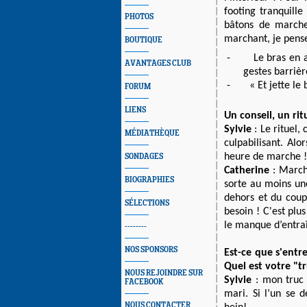
footing tranquill
PHOTOS
bâtons de marche
marchant, je pense
BOUTIQUE
-
Le bras en 
AVANTAGES CLUB
gestes barrièr
-
« Et jette le 
FORUM
LIENS
Un conseil, un rit
Sylvie
: Le rituel,
MÉDIATHÈQUE
culpabilisant. Alo
heure de marche !
SONDAGES
Catherine
:
Marche
BIOGRAPHIES
sorte au moins un
dehors et du coup
SÉLECTIONS
besoin ! C'est plus
le manque d’entra
--------
NOS SPONSORS
Est-ce que s'entr
Quel est votre "tr
NOUS REJOINDRE SUR
Sylvie
: mon truc 
FACEBOOK
mari. Si l’un se d
NOUS CONTACTER