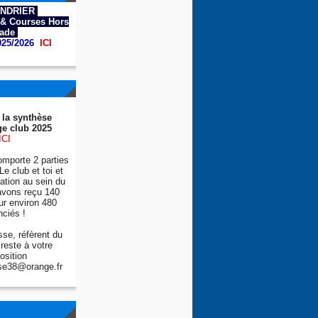
NDRIER
& Courses Hors
tade
025/2026
ICI
 la synthèse
e club 2025
ICI
mporte 2 parties
Le club et toi et
tion au sein du
avons reçu 140
ur environ 480
nciés !
se, réfèrent du
reste à votre
osition
se38@orange.fr