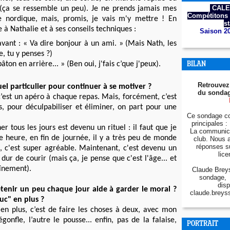
CALE
e (ça se ressemble un peu). Je ne prends jamais mes
Compétitons 
 nordique, mais, promis, je vais m'y mettre ! En
s
 à Nathalie et à ses conseils techniques :
Saison 2
avant : « Va dire bonjour à un ami. » (Mais Nath, les
e, tu y penses ?)
bâton en arrière... » (Ben oui, j'fais c’que j'peux).
BILAN
Retrouvez
uel particulier pour continuer à se motiver ?
du sondag
 c’est un apéro à chaque repas. Mais, forcément, c’est
rs, pour déculpabiliser et éliminer, on part pour une
Ce sondage co
principales : 
r tous les jours est devenu un rituel : il faut que je
La communica
e heure, en fin de journée, il y a très peu de monde
club. Nous 
réponses s
, c'est super agréable. Maintenant, c'est devenu un
lice
 dur de courir (mais ça, je pense que c'est l'âge... et
înement).
Claude Breys
sondage, 
disp
etenir un peu chaque jour aide à garder le moral ?
claude.breys
uc" en plus ?
en plus, c’est de faire les choses à deux, avec mon
égonfle, l’autre le pousse... enfin, pas de la falaise,
PORTRAIT