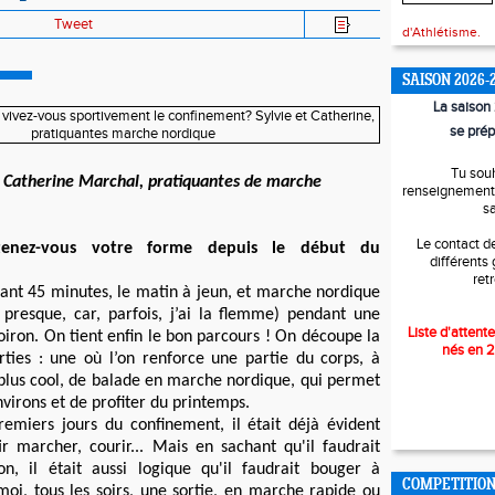
Tweet
d'Athlétisme.
SAISON 2026-
La saiso
se prép
Tu sou
t Catherine Marchal, pratiquantes de marche
renseignements
s
Le contact d
enez-vous votre forme depuis le début du
différents
ret
ant 45 minutes, le matin à jeun, et marche nordique
u presque, car, parfois, j’ai la flemme) pendant une
Liste d'attente
iron. On tient enfin le bon parcours ! On découpe la
nés en 
rties : une où l’on renforce une partie du corps, à
 plus cool, de balade en marche nordique, qui permet
nvirons et de profiter du printemps.
remiers jours du confinement, il était déjà évident
tir marcher, courir... Mais en sachant qu'il faudrait
n, il était aussi logique qu'il faudrait bouger à
COMPETITIO
 moi, tous les soirs, une sortie, en marche rapide ou