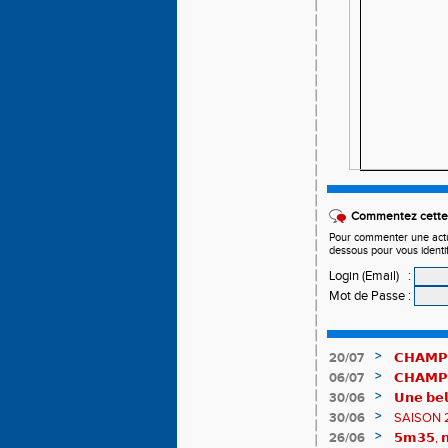
Commentez cette 
Pour commenter une actual
dessous pour vous identi
Login (Email)
:
Mot de Passe
:
>
20/07
𝗖𝗛𝗔𝗠𝗣
𝗵𝗶𝘀𝘁𝗼𝗿𝗶
>
06/07
𝗖𝗛𝗔𝗠𝗣
83è !
>
30/06
𝗨𝗻𝗲 𝗯𝗲𝗹
𝗔𝗨𝗥𝗔 !
>
30/06
SAISON 
>
26/06
𝟱𝗺𝟯𝟱, 𝗻