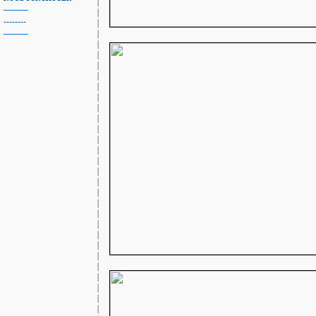
--------