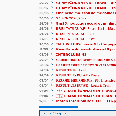
>
20/07
𝗖𝗛𝗔𝗠𝗣𝗜𝗢𝗡𝗡𝗔𝗧𝗦 𝗗𝗘 𝗙𝗥𝗔𝗡𝗖𝗘 𝗨*𝗡𝗫
𝗵𝗶𝘀𝘁𝗼𝗿𝗶𝗾𝘂𝗲𝘀 !
>
06/07
𝗖𝗛𝗔𝗠𝗣𝗜𝗢𝗡𝗡𝗔𝗧𝗦 𝗗𝗘 𝗙𝗥𝗔𝗡𝗖𝗘 :
83è !
>
30/06
𝗨𝗻𝗲 𝗯𝗲𝗹𝗹𝗲 𝗺𝗼𝗶𝘀𝘀𝗼𝗻 𝗱𝗲 𝗺𝗲́𝗱𝗮𝗶𝗹𝗹𝗲
𝗔𝗨𝗥𝗔 !
>
30/06
SAISON 2026/2027
>
26/06
𝟱𝗺𝟯𝟱, 𝗻𝗼𝘂𝘃𝗲𝗮𝘂 𝗿𝗲𝗰𝗼𝗿𝗱 𝗲𝘁 𝗺𝗶𝗻𝗶𝗺𝗮
𝗖𝗵𝗮𝗺𝗽𝗶𝗼𝗻𝗻𝗮𝘁𝘀 𝗱𝘂 𝗠𝗼𝗻𝗱𝗲 𝗨𝟮𝟬 𝗽𝗼𝘂
>
26/06
RESULTATS DU WE - Route, Trail et Marc
>
26/06
RESULTATS DU WE - PISTE
>
27/05
RESULTATS DU WE - Piste
>
20/05
𝗜𝗡𝗧𝗘𝗥𝗖𝗟𝗨𝗕𝗦 𝗙𝗶𝗻𝗮𝗹𝗲 𝗡𝟯 - 𝗟'𝗲́𝗾𝘂𝗶𝗽𝗲
𝟯𝟮𝟰𝟮𝟳𝗽𝘁𝘀
>
12/05
𝗥𝗲́𝘀𝘂𝗹𝘁𝗮𝘁𝘀 𝗱𝘂 𝘄𝗲 - 𝟰 𝘁𝗶𝘁𝗿𝗲𝘀 𝗲𝘁 𝟵 𝗽𝗼
>
05/05
𝗜𝗡𝗧𝗘𝗥𝗖𝗟𝗨𝗕𝗦 𝗡𝟯
>
29/04
Championnats Départementaux 5km & 10km
de bronze et un max de plaisir pour tous !
>
28/04
𝐋𝐚 𝐬𝐚𝐢𝐬𝐨𝐧 𝐞𝐬𝐭𝐢𝐯𝐚𝐥𝐞 𝐞𝐬𝐭 𝐨𝐮𝐯𝐞𝐫𝐭𝐞 𝐞𝐭 𝐜̧𝐚 𝐜𝐨𝐦𝐦
>
24/04
𝐑𝐄𝐒𝐔𝐋𝐓𝐀𝐓𝐒 - 𝐓𝐫𝐚𝐢𝐥
>
24/04
𝐑𝐄𝐒𝐔𝐋𝐓𝐀𝐓𝐒 𝐃𝐔 𝐖𝐄 - 𝐑𝐨𝐮𝐭𝐞
>
03/04
𝐑𝐄𝐂𝐎𝐑𝐃 𝐇𝐈𝐒𝐓𝐎𝐑𝐈𝐐𝐔𝐄 : 𝟓𝟎𝟎 𝐋𝐢𝐜𝐞𝐧𝐜𝐢𝐞́𝐬 
>
03/04
𝐑𝐄𝐒𝐔𝐋𝐓𝐀𝐓𝐒 𝐃𝐔 𝐖𝐄 - 𝐑𝐨𝐮𝐭𝐞 & 𝐓𝐫𝐚𝐢𝐥
>
01/04
🇫🇷 𝗖𝗛𝗔𝗠𝗣𝗜𝗢𝗡𝗡𝗔𝗧𝗦 𝗗𝗘 𝗙𝗥𝗔𝗡𝗖𝗘
résultats
>
01/04
🇫🇷 𝗖𝗛𝗔𝗠𝗣𝗜𝗢𝗡𝗡𝗔𝗧𝗦 𝗗𝗘 𝗙𝗥𝗔𝗡𝗖𝗘 
𝒕𝒓𝒂𝒊𝒍𝒆𝒖𝒓𝒔 𝒓𝒂𝒎𝒆̀𝒏𝒆𝒏𝒕 4 𝒎𝒆́𝒅𝒂𝒊𝒍𝒍𝒆𝒔 !
>
17/03
𝗠𝗮𝘁𝗰𝗵 𝗜𝗻𝘁𝗲𝗿C𝗼𝗺𝗶𝘁𝗲́𝘀 𝗨𝟭𝟰 & 𝗨𝟭𝟲 𝗽𝗼
𝗟𝗼𝘂𝗸𝗮 𝗲𝘁 𝗥𝗼𝗺𝗮𝗻 !