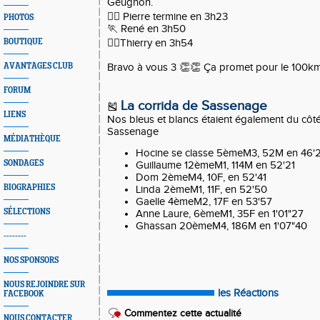
Geugnon.
🏃‍♂️ Pierre termine en 3h23
PHOTOS
🏃 René en 3h50
BOUTIQUE
🏃‍♂️Thierry en 3h54
AVANTAGES CLUB
Bravo à vous 3 👏👏 Ça promet pour le 100km
FORUM
La corrida de Sassenage
🎽
LIENS
Nos bleus et blancs étaient également du côt
Sassenage
MÉDIATHÈQUE
Hocine se classe 5èmeM3, 52M en 46'
SONDAGES
Guillaume 12èmeM1, 114M en 52'21
Dom 2èmeM4, 10F, en 52'41
BIOGRAPHIES
Linda 2èmeM1, 11F, en 52'50
Gaelle 4èmeM2, 17F en 53'57
SÉLECTIONS
Anne Laure, 6èmeM1, 35F en 1'01"27
Ghassan 20èmeM4, 186M en 1'07"40
--------
NOS SPONSORS
NOUS REJOINDRE SUR
les Réactions
FACEBOOK
Commentez cette actualité
NOUS CONTACTER