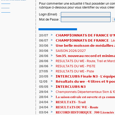
Pour commenter une actualité il faut posséder un compt
rubrique ci-dessous pour vous identifier ou vous crée
--------
Login (Email)
:
Mot de Passe
:
>
20/07
𝗖𝗛𝗔𝗠𝗣𝗜𝗢𝗡𝗡𝗔𝗧𝗦 𝗗𝗘 𝗙𝗥𝗔𝗡𝗖𝗘 𝗨*𝗡𝗫
𝗵𝗶𝘀𝘁𝗼𝗿𝗶𝗾𝘂𝗲𝘀 !
>
06/07
𝗖𝗛𝗔𝗠𝗣𝗜𝗢𝗡𝗡𝗔𝗧𝗦 𝗗𝗘 𝗙𝗥𝗔𝗡𝗖𝗘 :
83è !
>
30/06
𝗨𝗻𝗲 𝗯𝗲𝗹𝗹𝗲 𝗺𝗼𝗶𝘀𝘀𝗼𝗻 𝗱𝗲 𝗺𝗲́𝗱𝗮𝗶𝗹𝗹𝗲
𝗔𝗨𝗥𝗔 !
>
30/06
SAISON 2026/2027
>
26/06
𝟱𝗺𝟯𝟱, 𝗻𝗼𝘂𝘃𝗲𝗮𝘂 𝗿𝗲𝗰𝗼𝗿𝗱 𝗲𝘁 𝗺𝗶𝗻𝗶𝗺𝗮
𝗖𝗵𝗮𝗺𝗽𝗶𝗼𝗻𝗻𝗮𝘁𝘀 𝗱𝘂 𝗠𝗼𝗻𝗱𝗲 𝗨𝟮𝟬 𝗽𝗼𝘂
>
26/06
RESULTATS DU WE - Route, Trail et Marc
>
26/06
RESULTATS DU WE - PISTE
>
27/05
RESULTATS DU WE - Piste
>
20/05
𝗜𝗡𝗧𝗘𝗥𝗖𝗟𝗨𝗕𝗦 𝗙𝗶𝗻𝗮𝗹𝗲 𝗡𝟯 - 𝗟'𝗲́𝗾𝘂𝗶𝗽𝗲
𝟯𝟮𝟰𝟮𝟳𝗽𝘁𝘀
>
12/05
𝗥𝗲́𝘀𝘂𝗹𝘁𝗮𝘁𝘀 𝗱𝘂 𝘄𝗲 - 𝟰 𝘁𝗶𝘁𝗿𝗲𝘀 𝗲𝘁 𝟵 𝗽𝗼
>
05/05
𝗜𝗡𝗧𝗘𝗥𝗖𝗟𝗨𝗕𝗦 𝗡𝟯
>
29/04
Championnats Départementaux 5km & 10km
de bronze et un max de plaisir pour tous !
>
28/04
𝐋𝐚 𝐬𝐚𝐢𝐬𝐨𝐧 𝐞𝐬𝐭𝐢𝐯𝐚𝐥𝐞 𝐞𝐬𝐭 𝐨𝐮𝐯𝐞𝐫𝐭𝐞 𝐞𝐭 𝐜̧𝐚 𝐜𝐨𝐦𝐦
>
24/04
𝐑𝐄𝐒𝐔𝐋𝐓𝐀𝐓𝐒 - 𝐓𝐫𝐚𝐢𝐥
>
24/04
𝐑𝐄𝐒𝐔𝐋𝐓𝐀𝐓𝐒 𝐃𝐔 𝐖𝐄 - 𝐑𝐨𝐮𝐭𝐞
>
03/04
𝐑𝐄𝐂𝐎𝐑𝐃 𝐇𝐈𝐒𝐓𝐎𝐑𝐈𝐐𝐔𝐄 : 𝟓𝟎𝟎 𝐋𝐢𝐜𝐞𝐧𝐜𝐢𝐞́𝐬 