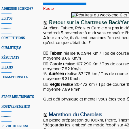
Route
ADHESION 2026/2027
EDITOS
Retour sur la Chartreuse BackYa
🎽
Aurélien, Fabien, Régis et Carole ont pris le d
--------
vendredi 5 novembre à midi sans connaître l'h
A leur arrivée, ils étaient unanimes "on est heu
COMPETITIONS
qu'est-ce que c'était dur !"
QUALIFIÉ(E)S
🏃‍♂️
Fabien
réalise 160.944 Km / Tps de course 
RÉSULTATS
moyenne 8.66 Km/h
🏃‍♀️
Carole
réalise 107.296 Km / Tps de course 
BILANS
moyenne 7.82 Km/h
🏃
Aurélien
réalise 87.178 km / Tps de course 
FORMATIONS FFA
moyenne 8.31 Km/h
🏃‍♂️
Régis
réalise 80.472 Km / Tps de course 10
--------
moyenne 7.69 km/h
STAGE MULTISPORTS
Quel défi physique et mental, vous êtes trop 
NOS EVENEMENTS
Marathon du Charolais
🎽
--------
En pleine préparation du 100km, Pierre, Thier
"dégourdis les jambes" en mode "cool" sur 4
REVUE DE PRESSE