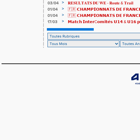
>
03/04
𝐑𝐄𝐒𝐔𝐋𝐓𝐀𝐓𝐒 𝐃𝐔 𝐖𝐄 - 𝐑𝐨𝐮𝐭𝐞 & 𝐓𝐫𝐚𝐢𝐥
>
01/04
🇫🇷 𝗖𝗛𝗔𝗠𝗣𝗜𝗢𝗡𝗡𝗔𝗧𝗦 𝗗𝗘 𝗙𝗥𝗔𝗡𝗖𝗘
résultats
>
01/04
🇫🇷 𝗖𝗛𝗔𝗠𝗣𝗜𝗢𝗡𝗡𝗔𝗧𝗦 𝗗𝗘 𝗙𝗥𝗔𝗡𝗖𝗘 
𝒕𝒓𝒂𝒊𝒍𝒆𝒖𝒓𝒔 𝒓𝒂𝒎𝒆̀𝒏𝒆𝒏𝒕 4 𝒎𝒆́𝒅𝒂𝒊𝒍𝒍𝒆𝒔 !
>
17/03
𝗠𝗮𝘁𝗰𝗵 𝗜𝗻𝘁𝗲𝗿C𝗼𝗺𝗶𝘁𝗲́𝘀 𝗨𝟭𝟰 & 𝗨𝟭𝟲 𝗽𝗼
𝗟𝗼𝘂𝗸𝗮 𝗲𝘁 𝗥𝗼𝗺𝗮𝗻 !