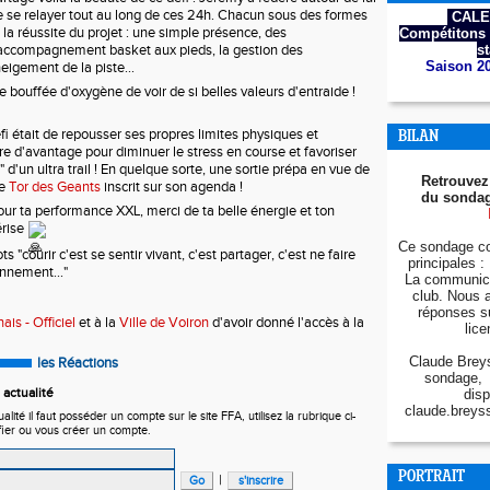
 se relayer tout au long de ces 24h. Chacun sous des formes 
CALE
 la réussite du projet : une simple présence, des 
Compétitons 
ccompagnement basket aux pieds, la gestion des 
s
Saison 2
eigement de la piste... 
e bouffée d'oxygène de voir de si belles valeurs d'entraide ! 
fi était de repousser ses propres limites physiques et 
BILAN
e d'avantage pour diminuer le stress en course et favoriser 
 d'un ultra trail ! En quelque sorte, une sortie prépa en vue de 
Retrouvez
e 
Tor des Geants
 inscrit sur son agenda ! 
du sondag
ur ta performance XXL, merci de ta belle énergie et ton 
rise 
Ce sondage co
 "courir c'est se sentir vivant, c'est partager, c'est ne faire 
principales : 
nnement..."
La communica
club. Nous 
réponses s
is - Officiel
 et à la 
Ville de Voiron
 d'avoir donné l'accès à la 
lice
Claude Breys
les Réactions
sondage, 
actualité
disp
claude.breys
ité il faut posséder un compte sur le site FFA, utilisez la rubrique ci-
fier ou vous créer un compte.
PORTRAIT
|