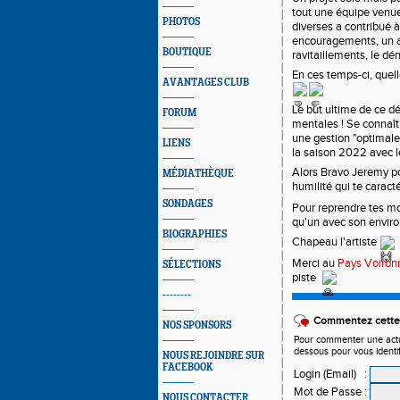
tout une équipe venue
PHOTOS
diverses a contribué à
encouragements, un a
BOUTIQUE
ravitaillements, le dén
En ces temps-ci, quell
AVANTAGES CLUB
Le but ultime de ce dé
FORUM
mentales ! Se connaîtr
une gestion "optimale"
LIENS
la saison 2022 avec l
Alors Bravo Jeremy po
MÉDIATHÈQUE
humilité qui te caracté
SONDAGES
Pour reprendre tes mots
qu'un avec son enviro
BIOGRAPHIES
Chapeau l'artiste 
Merci au 
Pays Voironna
SÉLECTIONS
piste  
--------
Commentez cette 
NOS SPONSORS
Pour commenter une actual
dessous pour vous identi
NOUS REJOINDRE SUR
FACEBOOK
Login (Email)
:
Mot de Passe
:
NOUS CONTACTER