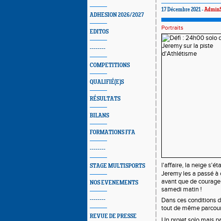
17 Décembre 2021 -
Admin
ADHESION 2026/2027
Portraits
EDITOS
--------
COMPETITIONS
QUALIFIÉ(E)S
RÉSULTATS
BILANS
FORMATIONS FFA
--------
l'affaire, la neige s'éta
STAGE MULTISPORTS
Jeremy les a passé à c
avant que de courageux
NOS EVENEMENTS
samedi matin ! 
--------
Dans ces conditions di
tout de même parcour
REVUE DE PRESSE
Un projet solo mais pa