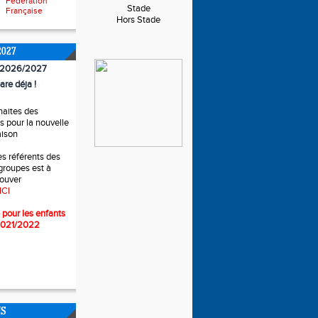
Fédération
Stade
Française
Hors Stade
2027
n 2026/2027
are déja !
haites des
 pour la nouvelle
aison
es référents des
 groupes est à
rouver
ICI
 pour l
es enfants
2021/2022
NS