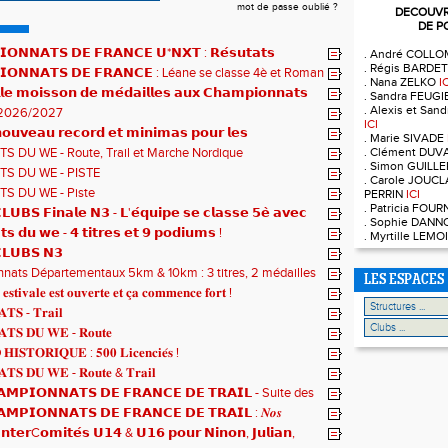
mot de passe oublié ?
DECOUVRE
DE P
𝗢𝗡𝗡𝗔𝗧𝗦 𝗗𝗘 𝗙𝗥𝗔𝗡𝗖𝗘 𝗨*𝗡𝗫𝗧 : 𝗥𝗲́𝘀𝘂𝘁𝗮𝘁𝘀
. André COLL
. Régis BARDE
𝗾𝘂𝗲𝘀 !
𝗜𝗢𝗡𝗡𝗔𝗧𝗦 𝗗𝗘 𝗙𝗥𝗔𝗡𝗖𝗘 : Léane se classe 4è et Roman
. Nana ZELKO
I
𝗹𝗲 𝗺𝗼𝗶𝘀𝘀𝗼𝗻 𝗱𝗲 𝗺𝗲́𝗱𝗮𝗶𝗹𝗹𝗲𝘀 𝗮𝘂𝘅 𝗖𝗵𝗮𝗺𝗽𝗶𝗼𝗻𝗻𝗮𝘁𝘀
. Sandra FEUG
. Alexis et Sa
2026/2027
ICI
𝘂𝘃𝗲𝗮𝘂 𝗿𝗲𝗰𝗼𝗿𝗱 𝗲𝘁 𝗺𝗶𝗻𝗶𝗺𝗮𝘀 𝗽𝗼𝘂𝗿 𝗹𝗲𝘀
. Marie SIVADE
𝗻𝗻𝗮𝘁𝘀 𝗱𝘂 𝗠𝗼𝗻𝗱𝗲 𝗨𝟮𝟬 𝗽𝗼𝘂𝗿 𝗔𝗹𝗼𝗶̈𝘀 !
. Clément DUV
S DU WE - Route, Trail et Marche Nordique
. Simon GUILL
S DU WE - PISTE
. Carole JOUCL
S DU WE - Piste
PERRIN
ICI
. Patricia FOU
𝗨𝗕𝗦 𝗙𝗶𝗻𝗮𝗹𝗲 𝗡𝟯 - 𝗟'𝗲́𝗾𝘂𝗶𝗽𝗲 𝘀𝗲 𝗰𝗹𝗮𝘀𝘀𝗲 𝟱𝗲̀ 𝗮𝘃𝗲𝗰
. Sophie DAN
𝘁𝘀
𝘁𝘀 𝗱𝘂 𝘄𝗲 - 𝟰 𝘁𝗶𝘁𝗿𝗲𝘀 𝗲𝘁 𝟵 𝗽𝗼𝗱𝗶𝘂𝗺𝘀 !
. Myrtille LEM
𝗟𝗨𝗕𝗦 𝗡𝟯
ats Départementaux 5km & 10km : 3 titres, 2 médailles
LES ESPACES
 et un max de plaisir pour tous !
 𝐞𝐬𝐭𝐢𝐯𝐚𝐥𝐞 𝐞𝐬𝐭 𝐨𝐮𝐯𝐞𝐫𝐭𝐞 𝐞𝐭 𝐜̧𝐚 𝐜𝐨𝐦𝐦𝐞𝐧𝐜𝐞 𝐟𝐨𝐫𝐭 !
𝐓𝐒 - 𝐓𝐫𝐚𝐢𝐥
𝐓𝐒 𝐃𝐔 𝐖𝐄 - 𝐑𝐨𝐮𝐭𝐞
𝐈𝐒𝐓𝐎𝐑𝐈𝐐𝐔𝐄 : 𝟓𝟎𝟎 𝐋𝐢𝐜𝐞𝐧𝐜𝐢𝐞́𝐬 !
𝐓𝐒 𝐃𝐔 𝐖𝐄 - 𝐑𝐨𝐮𝐭𝐞 & 𝐓𝐫𝐚𝐢𝐥
𝗠𝗣𝗜𝗢𝗡𝗡𝗔𝗧𝗦 𝗗𝗘 𝗙𝗥𝗔𝗡𝗖𝗘 𝗗𝗘 𝗧𝗥𝗔𝗜𝗟 - Suite des
𝗠𝗣𝗜𝗢𝗡𝗡𝗔𝗧𝗦 𝗗𝗘 𝗙𝗥𝗔𝗡𝗖𝗘 𝗗𝗘 𝗧𝗥𝗔𝗜𝗟 : 𝑵𝒐𝒔
 𝒓𝒂𝒎𝒆̀𝒏𝒆𝒏𝒕 4 𝒎𝒆́𝒅𝒂𝒊𝒍𝒍𝒆𝒔 !
𝗻𝘁𝗲𝗿C𝗼𝗺𝗶𝘁𝗲́𝘀 𝗨𝟭𝟰 & 𝗨𝟭𝟲 𝗽𝗼𝘂𝗿 𝗡𝗶𝗻𝗼𝗻, 𝗝𝘂𝗹𝗶𝗮𝗻,