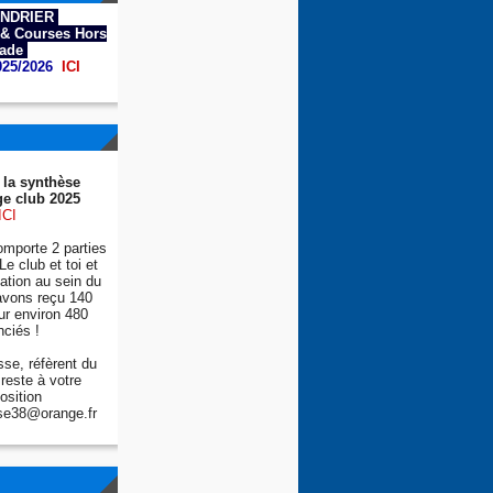
NDRIER
& Courses Hors
tade
025/2026
ICI
 la synthèse
e club 2025
ICI
mporte 2 parties
Le club et toi et
tion au sein du
avons reçu 140
ur environ 480
nciés !
se, réfèrent du
reste à votre
osition
se38@orange.fr