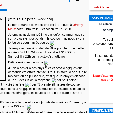
SF
d'Athlétisme.
SAISON 2026-
[Retour sur la perf du week-end]
La saiso
La performance du week-end est à attribuer à 
Jérémy 
Melix
 notre ultra traileur et coach trail au club !  
se prép
Jeremy avait demandé à ne pas qu'on communique sur 
son projet avant et pendant la course mais nous avions 
Tu sou
le feu vert pour l'après course 
renseignements
s
Jeremy s'est lancé un défi de taille pour terminer cette 
année 2021. Un 24h solo du vendredi 10 à 22h au 
Le contact d
Samedi 11 à 22h sur la piste d’athlétisme !
différents
Défi relevé avec panache 
ret
Au delà des qualités physiques et physiologiques que 
demande cet effort intense, il faut un moral d'acier ! Et le 
Liste d'attente
moindre qu'on puisse dire, c'est que Jérémy en dispose 
nés en 
d'un au-dessus de la moyenne 
 car pour corser 
it invitée à la fête 
 ! Les 13 premières heures de course, 
ourir dans la neige, les pieds mouillés et les appuis instables 
 copains déneigent les couloirs de la piste d'athlétisme le 
fficiles où la température n'a jamais dépassé les 3°, Jeremy a 
u plus de 160 km ! 
COMPETITIO
rtagé voilà la beauté de ce défi ! Jérémy a federé autour de lui 