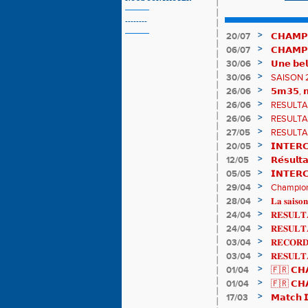
--------
>
20/07
𝗖𝗛𝗔𝗠𝗣
𝗵𝗶𝘀𝘁𝗼𝗿𝗶
>
06/07
𝗖𝗛𝗔𝗠𝗣
83è !
>
30/06
𝗨𝗻𝗲 𝗯𝗲𝗹
𝗔𝗨𝗥𝗔 !
>
30/06
SAISON 
>
26/06
𝟱𝗺𝟯𝟱, 𝗻
𝗖𝗵𝗮𝗺𝗽𝗶
>
26/06
RESULTAT
>
26/06
RESULTAT
>
27/05
RESULTAT
>
20/05
𝗜𝗡𝗧𝗘𝗥𝗖
𝟯𝟮𝟰𝟮𝟳𝗽
>
12/05
𝗥𝗲́𝘀𝘂𝗹𝘁
>
05/05
𝗜𝗡𝗧𝗘𝗥
>
29/04
Championn
de bronze
>
28/04
𝐋𝐚 𝐬𝐚𝐢𝐬𝐨𝐧
>
24/04
𝐑𝐄𝐒𝐔𝐋𝐓𝐀
>
24/04
𝐑𝐄𝐒𝐔𝐋𝐓
>
03/04
𝐑𝐄𝐂𝐎𝐑𝐃 
>
03/04
𝐑𝐄𝐒𝐔𝐋𝐓
>
01/04
🇫🇷 𝗖𝗛𝗔
résultats
>
01/04
🇫🇷 𝗖𝗛𝗔
𝒕𝒓𝒂𝒊𝒍𝒆𝒖𝒓𝒔
>
17/03
𝗠𝗮𝘁𝗰𝗵 𝗜