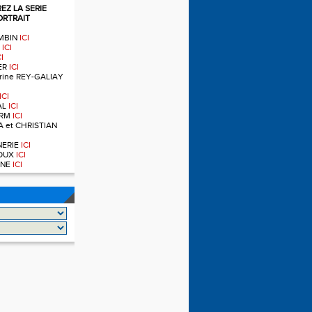
Z LA SERIE
ORTRAIT
OMBIN
ICI
T
ICI
CI
IER
ICI
ndrine REY-GALIAY
ICI
AL
ICI
ERM
ICI
A et CHRISTIAN
RNERIE
ICI
NOUX
ICI
OINE
ICI