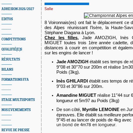
Salle
ADHESION 2026/2027
EDITOS
8 Voironnais(es) ont fait le déplacement c
des Alpes réunissant l’Isère, la Haute-Sav
--------
Stéphane Diagana à Lyon.
Chez les filles,
Jade AMOZIGH, Inès G
COMPETITIONS
MIGUET toutes trois 1ère année cadette, d
distances à courir en compétition et égale
QUALIFIÉ(E)S
sur les engins de lancer !
RÉSULTATS
Jade AMOZIGH
établit ses temps de 
9’’08 et 30’’70 sur 200m et réalise 1m3
BILANS
Poids (3kg).
FORMATIONS FFA
Inès GHILARDI
établit ses temps de r
9’’03 et 30’’86 sur 200m.
--------
Amandine MIGUET
réalise 11’’44 sur
STAGE MULTISPORTS
longueur et 5m97 au Poids (3kg)
De son côté,
Myrtille LEMOINE
en Jun
NOS EVENEMENTS
épreuves. Elle établit sa meilleure pe
9’’45 et au lancer de poids de 4kg avec
--------
un bond de 4m78 en longueur.
REVUE DE PRESSE