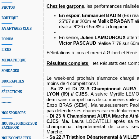
Chez les garçons
, les performances réalisée
PHOTOS
En espoir, Emmanuel BADIN
(Es) réa
BOUTIQUE
Malik BRABANT
25’’67 sur 200m et
al
réalise 9’’26 et 5m89 à la longueur.
AVANTAGES CLUB
En senior,
Julien LAMOUROUX
atterr
FORUM
Victor PASCAUD
réalise 7’’78 sur 60m
LIENS
Félicitations à tous et merci à Gilbert et René p
MÉDIATHÈQUE
Résultats complets
:
les Résultats des Compé
SONDAGES
Le week-end prochain s’annonce chargé
BIOGRAPHIES
moins de 4 compétitions !
-
Sa 22 et Di 23 // Championnat AURA
SÉLECTIONS
LYON (69) // CJES.
A suivre
Myrtille LEM
demi sans compétitions de combinées suite à
--------
Enzo BRAS (SEM).
Malheureusement Paol
pas défendre ses chances car en déplacement 
NOS SPONSORS
-
Di 23 // Championnat AURA Marche Athlé
CJES Ma.
Laura LOCATELLI après sa tr
NOUS REJOINDRE SUR
championnat départemental
de cross ser
FACEBOOK
Marche.
-
Sa 22 // Triathlon Départemental à VILL
NOUS CONTACTER