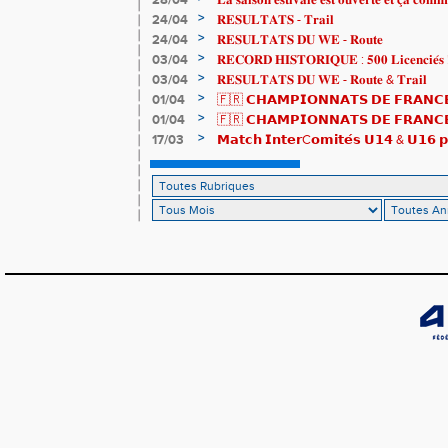
28/04
𝐋𝐚 𝐬𝐚𝐢𝐬𝐨𝐧 𝐞𝐬𝐭𝐢𝐯𝐚𝐥𝐞 𝐞𝐬𝐭 𝐨𝐮𝐯𝐞𝐫𝐭𝐞 𝐞𝐭 𝐜̧𝐚 𝐜𝐨𝐦𝐦
>
24/04
𝐑𝐄𝐒𝐔𝐋𝐓𝐀𝐓𝐒 - 𝐓𝐫𝐚𝐢𝐥
>
24/04
𝐑𝐄𝐒𝐔𝐋𝐓𝐀𝐓𝐒 𝐃𝐔 𝐖𝐄 - 𝐑𝐨𝐮𝐭𝐞
>
03/04
𝐑𝐄𝐂𝐎𝐑𝐃 𝐇𝐈𝐒𝐓𝐎𝐑𝐈𝐐𝐔𝐄 : 𝟓𝟎𝟎 𝐋𝐢𝐜𝐞𝐧𝐜𝐢𝐞́𝐬 
>
03/04
𝐑𝐄𝐒𝐔𝐋𝐓𝐀𝐓𝐒 𝐃𝐔 𝐖𝐄 - 𝐑𝐨𝐮𝐭𝐞 & 𝐓𝐫𝐚𝐢𝐥
>
01/04
🇫🇷 𝗖𝗛𝗔𝗠𝗣𝗜𝗢𝗡𝗡𝗔𝗧𝗦 𝗗𝗘 𝗙𝗥𝗔𝗡𝗖𝗘
résultats
>
01/04
🇫🇷 𝗖𝗛𝗔𝗠𝗣𝗜𝗢𝗡𝗡𝗔𝗧𝗦 𝗗𝗘 𝗙𝗥𝗔𝗡𝗖𝗘 
𝒕𝒓𝒂𝒊𝒍𝒆𝒖𝒓𝒔 𝒓𝒂𝒎𝒆̀𝒏𝒆𝒏𝒕 4 𝒎𝒆́𝒅𝒂𝒊𝒍𝒍𝒆𝒔 !
>
17/03
𝗠𝗮𝘁𝗰𝗵 𝗜𝗻𝘁𝗲𝗿C𝗼𝗺𝗶𝘁𝗲́𝘀 𝗨𝟭𝟰 & 𝗨𝟭𝟲 𝗽𝗼
𝗟𝗼𝘂𝗸𝗮 𝗲𝘁 𝗥𝗼𝗺𝗮𝗻 !