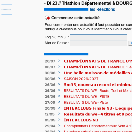
-
Di 23 // Triathlon Départemental à BOUR
les Réactions
--------
Commentez cette actualité
Pour commenter une actualité il faut posséder un compt
rubrique ci-dessous pour vous identifier ou vous crée
Login (Email)
:
Mot de Passe
:
>
20/07
𝗖𝗛𝗔𝗠𝗣𝗜𝗢𝗡𝗡𝗔𝗧𝗦 𝗗𝗘 𝗙𝗥𝗔𝗡𝗖𝗘 𝗨*𝗡𝗫
𝗵𝗶𝘀𝘁𝗼𝗿𝗶𝗾𝘂𝗲𝘀 !
>
06/07
𝗖𝗛𝗔𝗠𝗣𝗜𝗢𝗡𝗡𝗔𝗧𝗦 𝗗𝗘 𝗙𝗥𝗔𝗡𝗖𝗘 :
83è !
>
30/06
𝗨𝗻𝗲 𝗯𝗲𝗹𝗹𝗲 𝗺𝗼𝗶𝘀𝘀𝗼𝗻 𝗱𝗲 𝗺𝗲́𝗱𝗮𝗶𝗹𝗹𝗲
𝗔𝗨𝗥𝗔 !
>
30/06
SAISON 2026/2027
>
26/06
𝟱𝗺𝟯𝟱, 𝗻𝗼𝘂𝘃𝗲𝗮𝘂 𝗿𝗲𝗰𝗼𝗿𝗱 𝗲𝘁 𝗺𝗶𝗻𝗶𝗺𝗮
𝗖𝗵𝗮𝗺𝗽𝗶𝗼𝗻𝗻𝗮𝘁𝘀 𝗱𝘂 𝗠𝗼𝗻𝗱𝗲 𝗨𝟮𝟬 𝗽𝗼𝘂
>
26/06
RESULTATS DU WE - Route, Trail et Marc
>
26/06
RESULTATS DU WE - PISTE
>
27/05
RESULTATS DU WE - Piste
>
20/05
𝗜𝗡𝗧𝗘𝗥𝗖𝗟𝗨𝗕𝗦 𝗙𝗶𝗻𝗮𝗹𝗲 𝗡𝟯 - 𝗟'𝗲́𝗾𝘂𝗶𝗽𝗲
𝟯𝟮𝟰𝟮𝟳𝗽𝘁𝘀
>
12/05
𝗥𝗲́𝘀𝘂𝗹𝘁𝗮𝘁𝘀 𝗱𝘂 𝘄𝗲 - 𝟰 𝘁𝗶𝘁𝗿𝗲𝘀 𝗲𝘁 𝟵 𝗽𝗼
>
05/05
𝗜𝗡𝗧𝗘𝗥𝗖𝗟𝗨𝗕𝗦 𝗡𝟯
>
29/04
Championnats Départementaux 5km & 10km
de bronze et un max de plaisir pour tous !
>