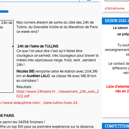
d'Athlétisme.
SAISON 2026-
Nos runners étaient de sortie du côté des 24h de 
Tullins, du Grenoble Vizille et du Marathon de Paris 
La saiso
ce week-end !
se prép
Tu sou
24h de l'Isère de TULLINS
renseignements
Ce que l'on peut dire c'est qu'il fallait être 
s
courageux ce samedi, très courageux pour braver la 
météo très capricieuse neige, froid, vent...pendant 
Le contact d
24h ! 
différents
Nicolas BIE
 remporte cette 4è édition avec 204,316 
ret
km et
 Aurélien 
LALO
 se classe 11è avec 148,91 km 
au compteur !
Liste d'attente
Résultats : 
nés en 
https://www.24hisere.fr/.../classement_24h_solo_2
022.pdf
s://www.ledauphine.com/.../isere-tullins-fures-24...
E PARIS 
is parmi les 34358 finishers ! 
offre un top 100 pour sa première expérience sur la distance. 
COMPETITIO