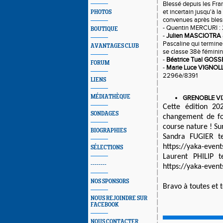
Blessé depuis les Fran
et incertain jusqu'à la 
PHOTOS
convenues après blessu
- Quentin MER
CURI
 
BOUTIQUE
- 
Julien MASCIOTRA
Pascaline qui termine
AVANTAGES CLUB
se classe 38è féminin
- 
Béatrice Tual GOSS
FORUM
- 
Marie Luce VIGNOL
2296è/8391
LIENS
MÉDIATHÈQUE
GRENOBLE VIZ
Cette édition 20
SONDAGES
changement de fo
course nature ! 
Su
BIOGRAPHIES
Sandra FUGIER t
https://yaka-event
SÉLECTIONS
--------
https://yaka-event
NOS SPONSORS
Bravo à toutes et 
NOUS REJOINDRE SUR
FACEBOOK
NOUS CONTACTER