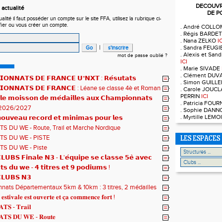
DECOUVRE
actualité
DE P
ité il faut posséder un compte sur le site FFA, utilisez la rubrique ci-
fier ou vous créer un compte.
. André COLL
. Régis BARDE
. Nana ZELKO
I
|
. Sandra FEUG
. Alexis et Sa
mot de passe oublié ?
ICI
. Marie SIVADE
. Clément DUV
𝗢𝗡𝗡𝗔𝗧𝗦 𝗗𝗘 𝗙𝗥𝗔𝗡𝗖𝗘 𝗨*𝗡𝗫𝗧 : 𝗥𝗲́𝘀𝘂𝘁𝗮𝘁𝘀
. Simon GUILL
𝗾𝘂𝗲𝘀 !
𝗜𝗢𝗡𝗡𝗔𝗧𝗦 𝗗𝗘 𝗙𝗥𝗔𝗡𝗖𝗘 : Léane se classe 4è et Roman
. Carole JOUCL
PERRIN
ICI
𝗹𝗲 𝗺𝗼𝗶𝘀𝘀𝗼𝗻 𝗱𝗲 𝗺𝗲́𝗱𝗮𝗶𝗹𝗹𝗲𝘀 𝗮𝘂𝘅 𝗖𝗵𝗮𝗺𝗽𝗶𝗼𝗻𝗻𝗮𝘁𝘀
. Patricia FOU
2026/2027
. Sophie DAN
. Myrtille LEM
𝘂𝘃𝗲𝗮𝘂 𝗿𝗲𝗰𝗼𝗿𝗱 𝗲𝘁 𝗺𝗶𝗻𝗶𝗺𝗮𝘀 𝗽𝗼𝘂𝗿 𝗹𝗲𝘀
𝗻𝗻𝗮𝘁𝘀 𝗱𝘂 𝗠𝗼𝗻𝗱𝗲 𝗨𝟮𝟬 𝗽𝗼𝘂𝗿 𝗔𝗹𝗼𝗶̈𝘀 !
S DU WE - Route, Trail et Marche Nordique
S DU WE - PISTE
LES ESPACES
S DU WE - Piste
𝗨𝗕𝗦 𝗙𝗶𝗻𝗮𝗹𝗲 𝗡𝟯 - 𝗟'𝗲́𝗾𝘂𝗶𝗽𝗲 𝘀𝗲 𝗰𝗹𝗮𝘀𝘀𝗲 𝟱𝗲̀ 𝗮𝘃𝗲𝗰
𝘁𝘀
𝘁𝘀 𝗱𝘂 𝘄𝗲 - 𝟰 𝘁𝗶𝘁𝗿𝗲𝘀 𝗲𝘁 𝟵 𝗽𝗼𝗱𝗶𝘂𝗺𝘀 !
𝗟𝗨𝗕𝗦 𝗡𝟯
ats Départementaux 5km & 10km : 3 titres, 2 médailles
 et un max de plaisir pour tous !
 𝐞𝐬𝐭𝐢𝐯𝐚𝐥𝐞 𝐞𝐬𝐭 𝐨𝐮𝐯𝐞𝐫𝐭𝐞 𝐞𝐭 𝐜̧𝐚 𝐜𝐨𝐦𝐦𝐞𝐧𝐜𝐞 𝐟𝐨𝐫𝐭 !
𝐓𝐒 - 𝐓𝐫𝐚𝐢𝐥
𝐓𝐒 𝐃𝐔 𝐖𝐄 - 𝐑𝐨𝐮𝐭𝐞