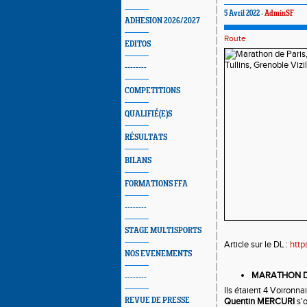
5 Avril 2022 -
AdminSF
ADHESION 2026/2027
Route
EDITOS
--------
COMPETITIONS
QUALIFIÉ(E)S
RÉSULTATS
BILANS
FORMATIONS FFA
--------
STAGE MULTISPORTS
Article sur le DL : 
http
NOS EVENEMENTS
MARATHON D
--------
Ils étaient 4 Voironna
REVUE DE PRESSE
Quentin MERCURI
 s'