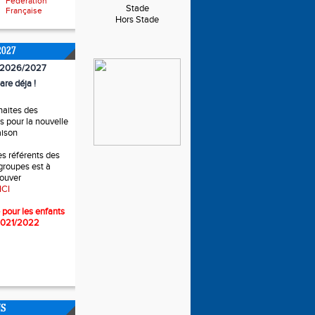
Fédération
Stade
Française
Hors Stade
2027
n 2026/2027
are déja !
haites des
 pour la nouvelle
aison
es référents des
 groupes est à
rouver
ICI
 pour l
es enfants
2021/2022
NS