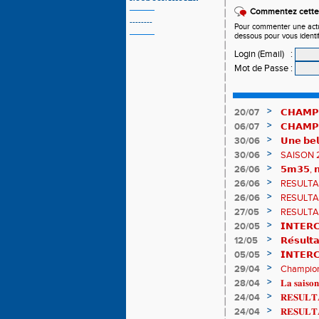
Commentez cette 
--------
Pour commenter une actual
dessous pour vous identi
Login (Email)
:
Mot de Passe
:
>
20/07
𝗖𝗛𝗔𝗠𝗣
𝗵𝗶𝘀𝘁𝗼𝗿𝗶
>
06/07
𝗖𝗛𝗔𝗠𝗣
83è !
>
30/06
𝗨𝗻𝗲 𝗯𝗲𝗹
𝗔𝗨𝗥𝗔 !
>
30/06
SAISON 
>
26/06
𝟱𝗺𝟯𝟱, 𝗻
𝗖𝗵𝗮𝗺𝗽𝗶
>
26/06
RESULTAT
>
26/06
RESULTAT
>
27/05
RESULTAT
>
20/05
𝗜𝗡𝗧𝗘𝗥𝗖
𝟯𝟮𝟰𝟮𝟳𝗽
>
12/05
𝗥𝗲́𝘀𝘂𝗹𝘁
>
05/05
𝗜𝗡𝗧𝗘𝗥
>
29/04
Championn
de bronze
>
28/04
𝐋𝐚 𝐬𝐚𝐢𝐬𝐨𝐧
>
24/04
𝐑𝐄𝐒𝐔𝐋𝐓𝐀
>
24/04
𝐑𝐄𝐒𝐔𝐋𝐓