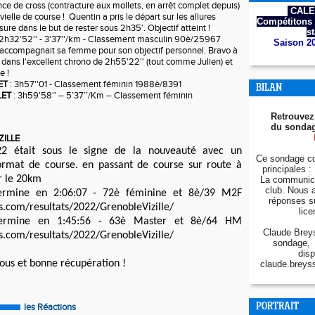
ce de cross (contracture aux mollets, en arrêt complet depuis) 
CALE
vielle de course !  Quentin a pris le départ sur les allures 
Compétitons 
re dans le but de rester sous 2h35’. Objectif atteint ! 
s
: 2h32'52'' - 3'37''/km - Classement masculin 90è/25967
Saison 2
 accompagnait sa femme pour son objectif personnel. Bravo à 
 dans l'excellent chrono de 2h55'22'' (tout comme Julien) et 
e !
ET
 : 3h57''01 - Classement féminin 1988è/8391
BILAN
LET
 : 3h59'58'' – 5’37’’/Km – Classement féminin 
Retrouvez
du sondag
ILLE 
22 était sous le signe de la nouveauté avec un 
Ce sondage co
rmat de course. en passant de course sur route à 
principales : 
r le 20km 
La communica
club. Nous 
ermine en 2:06:07 - 72è féminine et 
8è/39 M2F 
réponses s
s.com/resultats/2022/GrenobleVizille/
lice
Laurent PHILIP termine en 1:45:56 - 63è Master et 8è/64 HM 
Claude Breys
s.com/resultats/2022/GrenobleVizille/
sondage, 
disp
tous et bonne récupération !
claude.breys
les Réactions
PORTRAIT