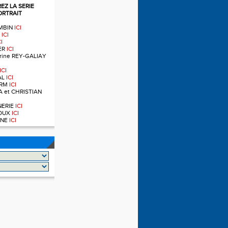
Z LA SERIE
ORTRAIT
OMBIN
ICI
T
ICI
CI
IER
ICI
ndrine REY-GALIAY
ICI
AL
ICI
ERM
ICI
A et CHRISTIAN
RNERIE
ICI
NOUX
ICI
OINE
ICI