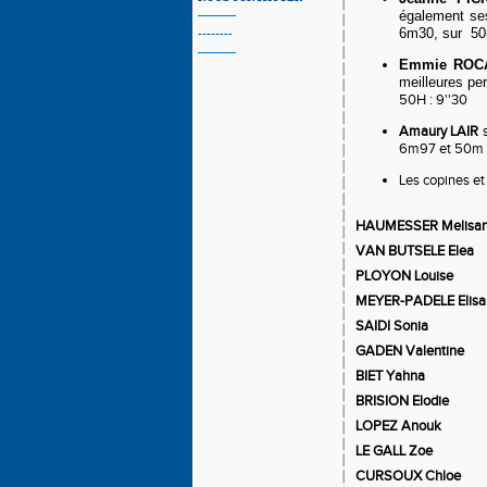
également se
6m30, sur 50m
--------
Emmie
ROC
meilleures p
50H : 9''30
Amaury LAIR
s
6m97 et 50m :
Les copines et
HAUMESSER Melisa
VAN BUTSELE Elea
PLOYON Louise
MEYER-PADELE Elisa
SAIDI Sonia
GADEN Valentine
BIET Yahna
BRISION Elodie
LOPEZ Anouk
LE GALL Zoe
CURSOUX Chloe