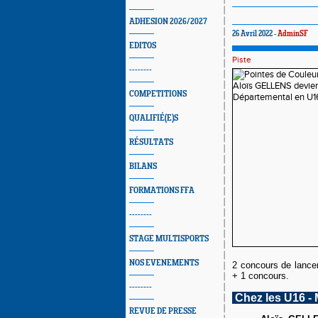
ADHESION 2026/2027
26 Avril 2022 -
AdminSF
EDITOS
Piste
--------
COMPETITIONS
QUALIFIÉ(E)S
RÉSULTATS
BILANS
FORMATIONS FFA
--------
STAGE MULTISPORTS
NOS EVENEMENTS
2 concours de lancer
+ 1 concours.
--------
Chez les U16 - 
REVUE DE PRESSE