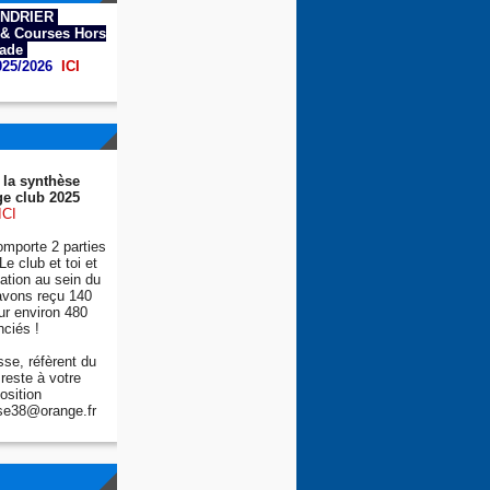
NDRIER
& Courses Hors
tade
025/2026
ICI
 la synthèse
e club 2025
ICI
mporte 2 parties
Le club et toi et
tion au sein du
avons reçu 140
ur environ 480
nciés !
se, réfèrent du
reste à votre
osition
se38@orange.fr