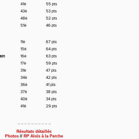
41è
55 pts
43è
53 pts
48è
52 pts
51è
46 pts
11è
67 pts
15è
64 pts
ain
16è
63 pts
17è
59 pts
31è
47 pts
34è
42 pts
36è
41 pts
37è
38 pts
40è
34 pts
41è
29 pts
_ _ _ _ _ _ _ _ _ _
Résultats détaillés
Photos
//
RP Aloïs à la Perche