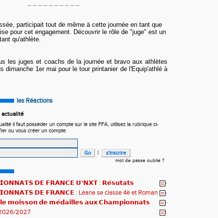
_ _ _ _ _ _ _ _ _ _
ssée, participait tout de même à cette journée en tant que
lise pour cet engagement. Découvrir le rôle de "juge" est un
ant qu'athlète.
s les juges et coachs de la journée et bravo aux athlètes
 dimanche 1er mai pour le tour printanier de l'Equip'athlé à
les Réactions
actualité
ité il faut posséder un compte sur le site FFA, utilisez la rubrique ci-
fier ou vous créer un compte.
|
mot de passe oublié ?
𝗢𝗡𝗡𝗔𝗧𝗦 𝗗𝗘 𝗙𝗥𝗔𝗡𝗖𝗘 𝗨*𝗡𝗫𝗧 : 𝗥𝗲́𝘀𝘂𝘁𝗮𝘁𝘀
𝗾𝘂𝗲𝘀 !
𝗜𝗢𝗡𝗡𝗔𝗧𝗦 𝗗𝗘 𝗙𝗥𝗔𝗡𝗖𝗘 : Léane se classe 4è et Roman
𝗹𝗲 𝗺𝗼𝗶𝘀𝘀𝗼𝗻 𝗱𝗲 𝗺𝗲́𝗱𝗮𝗶𝗹𝗹𝗲𝘀 𝗮𝘂𝘅 𝗖𝗵𝗮𝗺𝗽𝗶𝗼𝗻𝗻𝗮𝘁𝘀
2026/2027