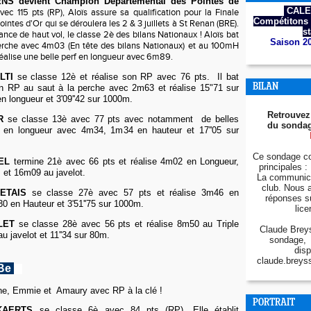
ENS
devient Champion Départemental des Pointes de
CALE
vec 115 pts (RP), Aloïs assure sa qualification pour la Finale
Compétitons 
intes d'Or qui se déroulera les 2 & 3 juillets à St Renan (BRE).
s
nce de haut vol, le classe 2è des bilans Nationaux ! Aloïs bat
Saison 2
erche avec 4m03 (En tête des bilans Nationaux) et au 100mH
 réalise une belle perf en longueur avec 6m89.
LTI
se classe 12è et réalise son RP avec 76 pts. Il bat
BILAN
n RP au saut à la perche avec 2m63 et réalise 15"71 sur
 longueur et 3'09''42 sur 1000m.
Retrouvez
R
se classe 13è avec 77 pts avec notamment de belles
du sondag
 en longueur avec 4m34, 1m34 en hauteur et 17''05 sur
Ce sondage co
EL
termine 21è avec 66 pts et réalise 4m02 en Longueur,
principales : 
m et 16m09 au javelot.
La communica
club. Nous 
ETAIS
se classe 27è avec 57 pts et réalise 3m46 en
réponses s
0 en Hauteur et 3'51''75 sur 1000m.
lice
LET
se classe 28è avec 56 pts et réalise 8m50 au Triple
Claude Breys
u javelot et 11''34 sur 80m.
sondage, 
disp
claude.breys
 Be
ne, Emmie et Amaury avec RP à la clé !
PORTRAIT
CKAERTS
se classe 6è avec 84 pts (RP). Elle établit