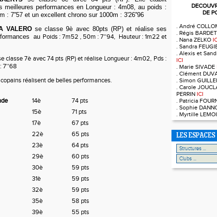
DECOUVRE
s meilleures performances en Longueur : 4m08, au poids :
DE P
 : 7''57 et un excellent chrono sur 1000m : 3'26''96
. André COLL
A VALERO
se classe 9è avec 80pts (RP) et réalise ses
. Régis BARDE
erformances au
Poids : 7m52 , 50m : 7''94, Hauteur : 1m22 et
. Nana ZELKO
I
. Sandra FEUG
. Alexis et Sa
e classe 7è avec 74 pts (RP) et réalise Longueur : 4m02, Pds :
ICI
 7''68
. Marie SIVADE
. Clément DUV
 copains réalisent de belles performances.
. Simon GUILL
. Carole JOUCL
PERRIN
ICI
nde
14è
74 pts
. Patricia FOU
. Sophie DAN
15è
71 pts
. Myrtille LEM
17è
67 pts
22è
65 pts
LES ESPACES
23è
64 pts
29è
60 pts
30è
59 pts
31è
59 pts
32è
59 pts
35è
58 pts
39è
55 pts