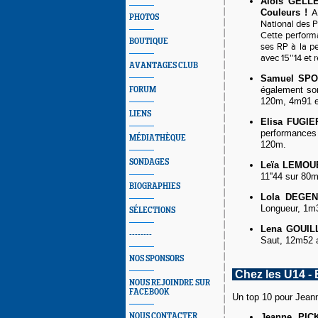
Aloïs GELL
Couleurs !
A
PHOTOS
National des Po
Cette performa
BOUTIQUE
ses RP à la p
avec 15''14 et
AVANTAGES CLUB
Samuel SPO
également so
FORUM
120m, 4m91 en
LIENS
Elisa FUGIE
performances
MÉDIATHÈQUE
120m.
SONDAGES
Leïa LEMOU
11''44 sur 80
BIOGRAPHIES
Lola DEGEN
Longueur, 1m3
SÉLECTIONS
Lena GOUIL
--------
Saut, 12m52 a
NOS SPONSORS
Chez les U14 -
NOUS REJOINDRE SUR
FACEBOOK
Un top 10 pour Jean
NOUS CONTACTER
Jeanne PI