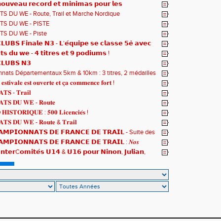
𝘂𝘃𝗲𝗮𝘂 𝗿𝗲𝗰𝗼𝗿𝗱 𝗲𝘁 𝗺𝗶𝗻𝗶𝗺𝗮𝘀 𝗽𝗼𝘂𝗿 𝗹𝗲𝘀
𝗻𝗻𝗮𝘁𝘀 𝗱𝘂 𝗠𝗼𝗻𝗱𝗲 𝗨𝟮𝟬 𝗽𝗼𝘂𝗿 𝗔𝗹𝗼𝗶̈𝘀 !
S DU WE - Route, Trail et Marche Nordique
S DU WE - PISTE
S DU WE - Piste
𝗨𝗕𝗦 𝗙𝗶𝗻𝗮𝗹𝗲 𝗡𝟯 - 𝗟'𝗲́𝗾𝘂𝗶𝗽𝗲 𝘀𝗲 𝗰𝗹𝗮𝘀𝘀𝗲 𝟱𝗲̀ 𝗮𝘃𝗲𝗰
𝘁𝘀
𝘁𝘀 𝗱𝘂 𝘄𝗲 - 𝟰 𝘁𝗶𝘁𝗿𝗲𝘀 𝗲𝘁 𝟵 𝗽𝗼𝗱𝗶𝘂𝗺𝘀 !
𝗟𝗨𝗕𝗦 𝗡𝟯
ats Départementaux 5km & 10km : 3 titres, 2 médailles
 et un max de plaisir pour tous !
 𝐞𝐬𝐭𝐢𝐯𝐚𝐥𝐞 𝐞𝐬𝐭 𝐨𝐮𝐯𝐞𝐫𝐭𝐞 𝐞𝐭 𝐜̧𝐚 𝐜𝐨𝐦𝐦𝐞𝐧𝐜𝐞 𝐟𝐨𝐫𝐭 !
𝐓𝐒 - 𝐓𝐫𝐚𝐢𝐥
𝐓𝐒 𝐃𝐔 𝐖𝐄 - 𝐑𝐨𝐮𝐭𝐞
𝐈𝐒𝐓𝐎𝐑𝐈𝐐𝐔𝐄 : 𝟓𝟎𝟎 𝐋𝐢𝐜𝐞𝐧𝐜𝐢𝐞́𝐬 !
𝐓𝐒 𝐃𝐔 𝐖𝐄 - 𝐑𝐨𝐮𝐭𝐞 & 𝐓𝐫𝐚𝐢𝐥
𝗠𝗣𝗜𝗢𝗡𝗡𝗔𝗧𝗦 𝗗𝗘 𝗙𝗥𝗔𝗡𝗖𝗘 𝗗𝗘 𝗧𝗥𝗔𝗜𝗟 - Suite des
𝗠𝗣𝗜𝗢𝗡𝗡𝗔𝗧𝗦 𝗗𝗘 𝗙𝗥𝗔𝗡𝗖𝗘 𝗗𝗘 𝗧𝗥𝗔𝗜𝗟 : 𝑵𝒐𝒔
 𝒓𝒂𝒎𝒆̀𝒏𝒆𝒏𝒕 4 𝒎𝒆́𝒅𝒂𝒊𝒍𝒍𝒆𝒔 !
𝗻𝘁𝗲𝗿C𝗼𝗺𝗶𝘁𝗲́𝘀 𝗨𝟭𝟰 & 𝗨𝟭𝟲 𝗽𝗼𝘂𝗿 𝗡𝗶𝗻𝗼𝗻, 𝗝𝘂𝗹𝗶𝗮𝗻,
𝘁 𝗥𝗼𝗺𝗮𝗻 !