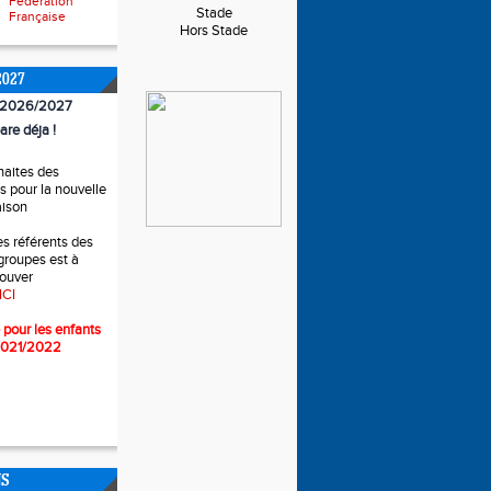
Fédération
Stade
Française
Hors Stade
2027
n 2026/2027
are déja !
haites des
 pour la nouvelle
aison
es référents des
 groupes est à
rouver
ICI
 pour l
es enfants
2021/2022
NS