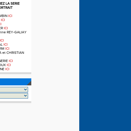
Z LA SERIE
ORTRAIT
OMBIN
ICI
T
ICI
CI
IER
ICI
ndrine REY-GALIAY
ICI
AL
ICI
ERM
ICI
A et CHRISTIAN
RNERIE
ICI
NOUX
ICI
OINE
ICI