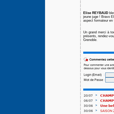
Elise REYBAUD
ble
jeune juge ! Bravo E
aspect formateur en t
Un grand merci à tou
présents, rendez-vous
Grenoble.
Commentez cette 
Pour commenter une actual
dessous pour vous identi
Login (Email)
:
Mot de Passe
:
>
20/07
𝗖𝗛𝗔𝗠𝗣
𝗵𝗶𝘀𝘁𝗼𝗿𝗶
>
06/07
𝗖𝗛𝗔𝗠𝗣
83è !
>
30/06
𝗨𝗻𝗲 𝗯𝗲𝗹
𝗔𝗨𝗥𝗔 !
>
30/06
SAISON 