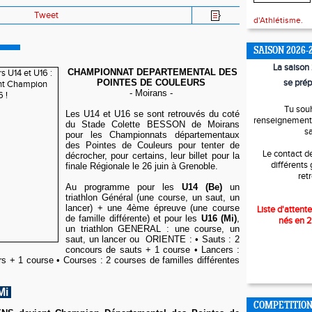
Tweet
d'Athlétisme.
SAISON 2026-
La saiso
CHAMPIONNAT DEPARTEMENTAL DES
se prép
POINTES DE COULEURS
- Moirans -
Tu sou
Les U14 et U16 se sont retrouvés du coté
renseignements
du Stade Colette BESSON de Moirans
s
pour les Championnats départementaux
des Pointes de Couleurs pour tenter de
Le contact d
décrocher, pour certains, leur billet pour la
différents
finale Régionale le 26 juin à Grenoble.
ret
Au programme pour les
U14 (Be)
un
triathlon Général (une course, un saut, un
lancer) + une 4ème épreuve (une course
Liste d'attente
de famille différente) et pour les
U16 (Mi)
,
nés en 
un triathlon GENERAL : une course, un
saut, un lancer ou ORIENTE : • Sauts : 2
concours de sauts + 1 course • Lancers :
s + 1 course • Courses : 2 courses de familles différentes
Mi
COMPETITIO