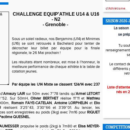
d'Athlétisme.
CHALLENGE EQUIP'ATHLE U14 & U16
- N2
SAISON 2026-
- Grenoble -
La saiso
se prép
Sous un soleil radieux, nos Benjamins (U14) et Minimes
(U16) se sont retrouvés à Bachelard pour tenter de
Tu sou
décrocher leur billet par équipe pour la finale
renseignements
régionale, le 26 Mai prochain !
s
Les résultats étant nombreux, est mise à l'honneur, la
Le contact d
meilleure performance de chaque athlète à la table de
différents
cotation jeunes.
ret
Par équipe les U14 Mixte se classent 12è/14 avec 237
Liste d'attente
nés en 
d'
Amaury LAIR
sur 50m avec 7''78 tandis qu'
Armel LETORT
8''52. Sur 50mH,
Olivier BERTHET
réalise 11''11 et
Mathieu
 1000m,
Romain FAYE-CATELAN
,
Antoine LORPHELIN
et
Elio
U
réalisent 3'25''43, 3'30''66 et 3'39''01. Au lancer, les
ces sont enregistrées au poids (3kg) avec 7m16 pour
RIQUET
Pacôme QUESNEL.
 HAUMESSER
propulse le poids (2kg) à 7m80 et
Elisa MEYER-
COMPETITIO