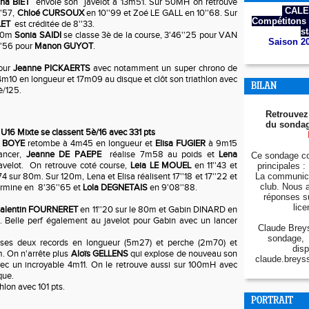
na BIET
envoie son javelot à 13m51. Sur 50MH on retrouve
CALE
''57,
Chloé CURSOUX
en 10''99 et Zoé LE GALL en 10''68. Sur
Compétitons 
LET
est créditée de 8''33.
s
000m
Sonia SAIDI
se classe 3è de la course, 3'46''25 pour VAN
Saison 2
''56 pour
Manon GUYOT
.
pour
Jeanne PICKAERTS
avec notamment un super chrono de
m10 en longueur et 17m09 au disque et clôt son triathlon avec
BILAN
è/125.
Retrouvez
du sondag
 U16 Mixte se classent 5è/16 avec 331 pts
 BOYE
retombe à 4m45 en longueur et
Elisa FUGIER
à 9m15
lancer,
Jeanne DE PAEPE
réalise 7m58 au poids et
Lena
Ce sondage co
avelot. On retrouve coté course,
Leia LE MOUEL
en 11''43 et
principales : 
74 sur 80m. Sur 120m, Lena et Elisa réalisent 17''18 et 17''22 et
La communica
club. Nous 
rmine en 8'36''65 et
Lola DEGNETAIS
en 9'08''88.
réponses s
lice
alentin FOURNERET
en 11''20 sur le 80m et Gabin DINARD en
m. Belle perf également au javelot pour Gabin avec un lancer
Claude Breys
sondage, 
ses deux records en longueur (5m27) et perche (2m70) et
disp
m. On n'arrête plus
Aloïs GELLENS
qui explose de nouveau son
claude.breys
vec un incroyable 4m11. On le retrouve aussi sur 100mH avec
sque.
hlon avec 101 pts.
PORTRAIT