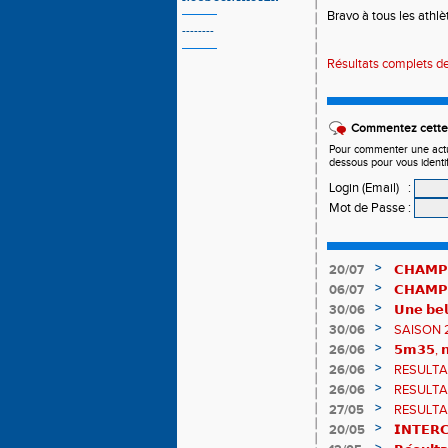
Bravo à tous les athl
--------
Résultats complets de
Commentez cette 
Pour commenter une actual
dessous pour vous identi
Login (Email)
:
Mot de Passe
:
>
20/07
𝗖𝗛𝗔𝗠𝗣
𝗵𝗶𝘀𝘁𝗼𝗿𝗶
>
06/07
𝗖𝗛𝗔𝗠𝗣
83è !
>
30/06
𝗨𝗻𝗲 𝗯𝗲𝗹
𝗔𝗨𝗥𝗔 !
>
30/06
SAISON 
>
26/06
𝟱𝗺𝟯𝟱, 𝗻
𝗖𝗵𝗮𝗺𝗽𝗶
>
26/06
RESULTAT
>
26/06
RESULTAT
>
27/05
RESULTAT
>
20/05
𝗜𝗡𝗧𝗘𝗥𝗖
𝟯𝟮𝟰𝟮𝟳𝗽