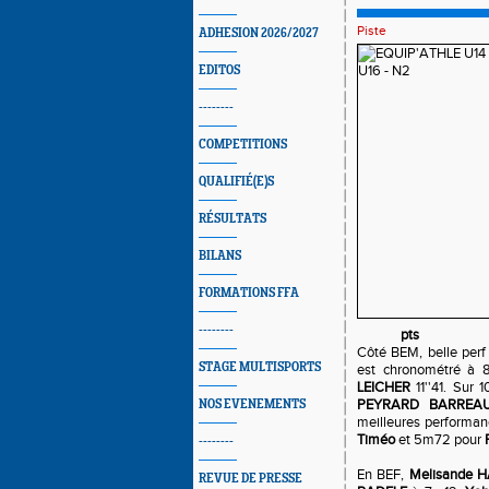
Piste
ADHESION 2026/2027
EDITOS
--------
COMPETITIONS
QUALIFIÉ(E)S
RÉSULTATS
BILANS
FORMATIONS FFA
--------
pts
Côté BEM, belle perf 
STAGE MULTISPORTS
est chronométré à 
LEICHER
11''41. Sur
PEYRARD BARREA
NOS EVENEMENTS
meilleures performan
Timéo
et 5m72 pour
--------
En BEF,
Melisande
REVUE DE PRESSE