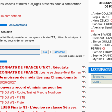
DECOUVRE
ètes, coachs et merci aux juges présents pour la compétition.
DE P
. André COLL
 la compétition
. Régis BARDE
. Nana ZELKO
I
. Sandra FEUG
les Réactions
. Alexis et Sa
ICI
actualité
. Marie SIVADE
ité il faut posséder un compte sur le site FFA, utilisez la rubrique ci-
. Clément DUV
fier ou vous créer un compte.
. Simon GUILL
. Carole JOUCL
PERRIN
ICI
|
. Patricia FOU
. Sophie DAN
mot de passe oublié ?
. Myrtille LEM
𝗢𝗡𝗡𝗔𝗧𝗦 𝗗𝗘 𝗙𝗥𝗔𝗡𝗖𝗘 𝗨*𝗡𝗫𝗧 : 𝗥𝗲́𝘀𝘂𝘁𝗮𝘁𝘀
LES ESPACES
𝗾𝘂𝗲𝘀 !
𝗜𝗢𝗡𝗡𝗔𝗧𝗦 𝗗𝗘 𝗙𝗥𝗔𝗡𝗖𝗘 : Léane se classe 4è et Roman
𝗹𝗲 𝗺𝗼𝗶𝘀𝘀𝗼𝗻 𝗱𝗲 𝗺𝗲́𝗱𝗮𝗶𝗹𝗹𝗲𝘀 𝗮𝘂𝘅 𝗖𝗵𝗮𝗺𝗽𝗶𝗼𝗻𝗻𝗮𝘁𝘀
2026/2027
𝘂𝘃𝗲𝗮𝘂 𝗿𝗲𝗰𝗼𝗿𝗱 𝗲𝘁 𝗺𝗶𝗻𝗶𝗺𝗮𝘀 𝗽𝗼𝘂𝗿 𝗹𝗲𝘀
𝗻𝗻𝗮𝘁𝘀 𝗱𝘂 𝗠𝗼𝗻𝗱𝗲 𝗨𝟮𝟬 𝗽𝗼𝘂𝗿 𝗔𝗹𝗼𝗶̈𝘀 !
S DU WE - Route, Trail et Marche Nordique
S DU WE - PISTE
S DU WE - Piste
𝗨𝗕𝗦 𝗙𝗶𝗻𝗮𝗹𝗲 𝗡𝟯 - 𝗟'𝗲́𝗾𝘂𝗶𝗽𝗲 𝘀𝗲 𝗰𝗹𝗮𝘀𝘀𝗲 𝟱𝗲̀ 𝗮𝘃𝗲𝗰
𝘁𝘀