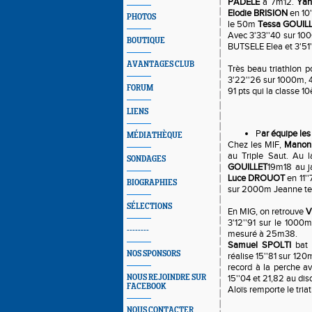
PADELE
à 7m12.
Yah
Elodie BRISION
en 10
PHOTOS
le 50m
Tessa GOUIL
Avec 3'33''40 sur 1
BOUTIQUE
BUTSELE Elea et 3'51
AVANTAGES CLUB
Très beau triathlon 
3'22''26 sur 1000m, 4
FORUM
91 pts qui la classe 10
LIENS
P
ar équipe les
MÉDIATHÈQUE
Chez les MIF,
Manon
au Triple Saut. Au 
SONDAGES
GOUILLET
19m18 au j
Luce DROUOT
en 11''
BIOGRAPHIES
sur 2000m Jeanne te
SÉLECTIONS
En MIG, on retrouve
V
3'12''91 sur le 1000
--------
mesuré à 25m38.
Samuel SPOLTI
bat 
NOS SPONSORS
réalise 15''81 sur 120
record à la perche a
NOUS REJOINDRE SUR
15''04 et 21,82 au di
FACEBOOK
Aloïs remporte le triat
NOUS CONTACTER