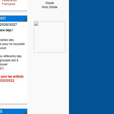
Fédération
Stade
Française
Hors Stade
2027
n 2026/2027
are déja !
haites des
 pour la nouvelle
aison
es référents des
 groupes est à
rouver
ICI
 pour l
es enfants
2021/2022
NS