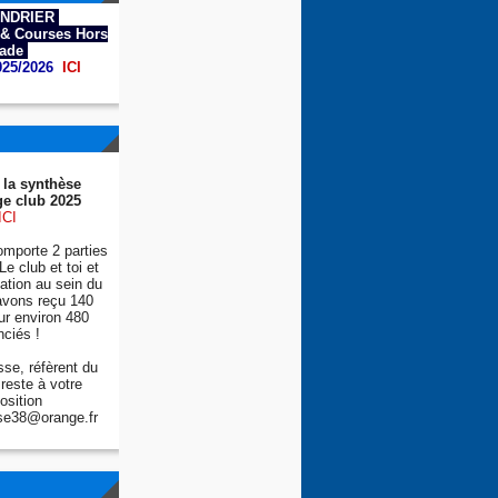
NDRIER
& Courses Hors
tade
025/2026
ICI
 la synthèse
e club 2025
ICI
mporte 2 parties
Le club et toi et
tion au sein du
avons reçu 140
ur environ 480
nciés !
se, réfèrent du
reste à votre
osition
se38@orange.fr