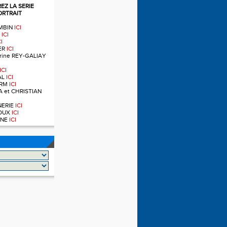
Z LA SERIE
ORTRAIT
OMBIN
ICI
T
ICI
CI
IER
ICI
ndrine REY-GALIAY
ICI
AL
ICI
ERM
ICI
A et CHRISTIAN
RNERIE
ICI
NOUX
ICI
OINE
ICI