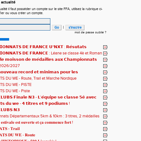
actualité
ité il faut posséder un compte sur le site FFA, utilisez la rubrique ci-
fier ou vous créer un compte.
|
mot de passe oublié ?
𝗢𝗡𝗡𝗔𝗧𝗦 𝗗𝗘 𝗙𝗥𝗔𝗡𝗖𝗘 𝗨*𝗡𝗫𝗧 : 𝗥𝗲́𝘀𝘂𝘁𝗮𝘁𝘀
𝗾𝘂𝗲𝘀 !
𝗜𝗢𝗡𝗡𝗔𝗧𝗦 𝗗𝗘 𝗙𝗥𝗔𝗡𝗖𝗘 : Léane se classe 4è et Roman
𝗹𝗲 𝗺𝗼𝗶𝘀𝘀𝗼𝗻 𝗱𝗲 𝗺𝗲́𝗱𝗮𝗶𝗹𝗹𝗲𝘀 𝗮𝘂𝘅 𝗖𝗵𝗮𝗺𝗽𝗶𝗼𝗻𝗻𝗮𝘁𝘀
2026/2027
𝘂𝘃𝗲𝗮𝘂 𝗿𝗲𝗰𝗼𝗿𝗱 𝗲𝘁 𝗺𝗶𝗻𝗶𝗺𝗮𝘀 𝗽𝗼𝘂𝗿 𝗹𝗲𝘀
𝗻𝗻𝗮𝘁𝘀 𝗱𝘂 𝗠𝗼𝗻𝗱𝗲 𝗨𝟮𝟬 𝗽𝗼𝘂𝗿 𝗔𝗹𝗼𝗶̈𝘀 !
S DU WE - Route, Trail et Marche Nordique
S DU WE - PISTE
S DU WE - Piste
𝗨𝗕𝗦 𝗙𝗶𝗻𝗮𝗹𝗲 𝗡𝟯 - 𝗟'𝗲́𝗾𝘂𝗶𝗽𝗲 𝘀𝗲 𝗰𝗹𝗮𝘀𝘀𝗲 𝟱𝗲̀ 𝗮𝘃𝗲𝗰
𝘁𝘀
𝘁𝘀 𝗱𝘂 𝘄𝗲 - 𝟰 𝘁𝗶𝘁𝗿𝗲𝘀 𝗲𝘁 𝟵 𝗽𝗼𝗱𝗶𝘂𝗺𝘀 !
𝗟𝗨𝗕𝗦 𝗡𝟯
ats Départementaux 5km & 10km : 3 titres, 2 médailles
 et un max de plaisir pour tous !
 𝐞𝐬𝐭𝐢𝐯𝐚𝐥𝐞 𝐞𝐬𝐭 𝐨𝐮𝐯𝐞𝐫𝐭𝐞 𝐞𝐭 𝐜̧𝐚 𝐜𝐨𝐦𝐦𝐞𝐧𝐜𝐞 𝐟𝐨𝐫𝐭 !
𝐓𝐒 - 𝐓𝐫𝐚𝐢𝐥
𝐓𝐒 𝐃𝐔 𝐖𝐄 - 𝐑𝐨𝐮𝐭𝐞