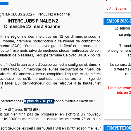
d'Athlétisme.
INTERCLUBS FINALE N2
SAISON 2026-
- Dimanche 22 mai à Roanne -
La saiso
se prép
 finale régionale des interclubs en N2 ce dimanche sous la
 Roanne, première participation à ce niveau de compétition
’entente (EACI) c’était donc avec grande fierté et enthousiasme
Tu sou
 cette finale mais privé de quelques pièces maitresses de son
renseignements
ulation de blessures, l’équipe termine 8è avec 34 367 points
s
!
rtif, c’est le bon esprit d’équipe qui est à souligner et, dans la
Le contact d
des interclubs, un mélange de jeunes découvrant ce niveau de
différents
alistes, d’« anciens » venus compléter l’équipe, et d’athlètes
ret
s disciplines qu’ils ne pratiquent peu ou pas, à l’image de
ael (Ju) demi-fondeur qui se retrouve à la hauteur et
 !
Liste d'attente
nés en 
s performances
à plus de 700 pts
sont à mettre à l’actif de :
0mH (84) avec 16’’13 (RP)
) qui n’en finit pas de progresser en s’offrant un nouveau
sur le 3000m marche qui la classe actuellement 7è au bilan
) sort deux belles perfs sur 100mH (84) en 15’’01 et son meilleur
COMPETITIO