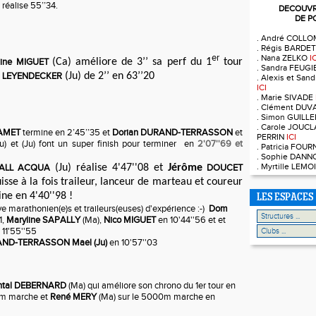
 réalise 55’’34.
DECOUVRE
DE P
. André COLL
. Régis BARDE
er
. Nana ZELKO
I
ine MIGUET
(Ca) améliore de 3’’ sa perf du 1
tour
. Sandra FEUG
LEYENDECKER
(Ju) de 2’’ en 63’’20
. Alexis et Sa
ICI
. Marie SIVADE
. Clément DUV
. Simon GUILL
. Carole JOUCL
AMET
termine en 2’45’’35 et
Dorian DURAND-TERRASSON
et
PERRIN
ICI
Ju) et (Ju) font un super finish pour terminer en
2'07''69 et
. Patricia FOU
. Sophie DAN
. Myrtille LEM
DALL ACQUA
(Ju) réalise 4'47''08 et
Jérôme
DOUCET
isse à la fois traileur, lanceur de marteau et coureur
ne en 4'40''98 !
LES ESPACES
 marathonien(e)s et traileurs(euses) d'expérience :-)
Dom
1,
Maryline SAPALLY
(Ma),
Nico MIGUET
en 10'44''56 et et
 11'55''55
ND-TERRASSON Mael (Ju)
en 10'57''03
ntal DEBERNARD
(Ma) qui améliore son chrono du 1er tour en
0m marche et
René MERY
(Ma) sur le 5000m marche en