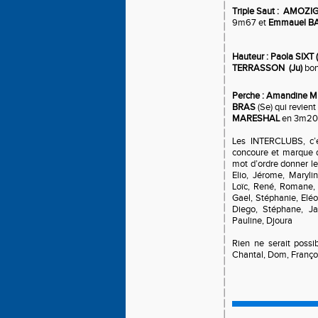
Triple Saut : AMOZI
9m67 et
Emmauel B
Hauteur : Paola SIXT 
TERRASSON (Ju)
bon
Perche : Amandine M
BRAS
(Se) qui revien
MARESHAL
en 3m20
Les INTERCLUBS, c’e
concoure et marque de
mot d’ordre donner le 
Elio, Jérome, Maryli
Loïc, René, Romane,
Gael, Stéphanie, Elé
Diego, Stéphane, Jad
Pauline, Djoura
Rien ne serait possi
Chantal, Dom, Françoi