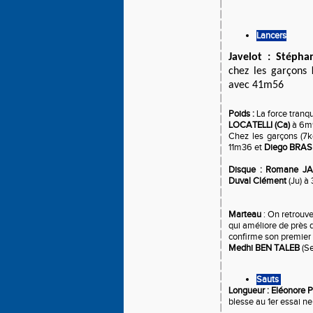
Lancers
Javelot : Stéph
chez les garçons
avec 41m56
Poids :
La force tranqu
LOCATELLI (Ca)
à 6m9
Chez les garçons (7k
11m36 et
Diego BRA
Disque : Romane J
Duval Clément
(Ju) à
Marteau
: On retrouv
qui améliore de près 
confirme son premier
Medhi BEN TALEB
(S
Sauts
Longueur : Eléonore 
blesse au 1er essai 