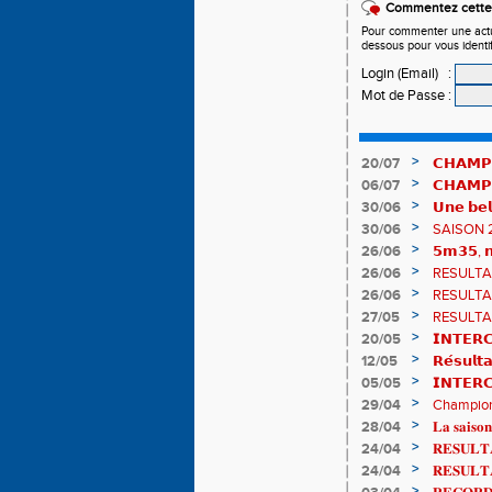
Commentez cette 
Pour commenter une actual
dessous pour vous identi
Login (Email)
:
Mot de Passe
:
>
20/07
𝗖𝗛𝗔𝗠𝗣
𝗵𝗶𝘀𝘁𝗼𝗿𝗶
>
06/07
𝗖𝗛𝗔𝗠𝗣
83è !
>
30/06
𝗨𝗻𝗲 𝗯𝗲𝗹
𝗔𝗨𝗥𝗔 !
>
30/06
SAISON 
>
26/06
𝟱𝗺𝟯𝟱, 𝗻
𝗖𝗵𝗮𝗺𝗽𝗶
>
26/06
RESULTAT
>
26/06
RESULTAT
>
27/05
RESULTAT
>
20/05
𝗜𝗡𝗧𝗘𝗥𝗖
𝟯𝟮𝟰𝟮𝟳𝗽
>
12/05
𝗥𝗲́𝘀𝘂𝗹𝘁
>
05/05
𝗜𝗡𝗧𝗘𝗥
>
29/04
Championn
de bronze
>
28/04
𝐋𝐚 𝐬𝐚𝐢𝐬𝐨𝐧
>
24/04
𝐑𝐄𝐒𝐔𝐋𝐓𝐀
>
24/04
𝐑𝐄𝐒𝐔𝐋𝐓
>