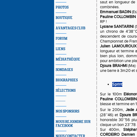
saut en longueur de 
combinées.
PHOTOS
Emmanuel BADIN
(Es
Pauline COLLOMBIN
BOUTIQUE
RP !
Lysiane SANTARINI
(
AVANTAGES CLUB
un chrono de 4’38’’
descendent de course 
FORUM
Championnat de Fran
Julien LAMOUROUX
LIENS
longueur et termine 
bien plus loin, domm
MÉDIATHÈQUE
pour ambition une plac
Djoura BRAHMI
(Ma) 
SONDAGES
une barre à 3m20 et s
BIOGRAPHIES
Sprint
SÉLECTIONS
Sur le 100m
Eléono
Pauline COLLOMBIN
--------
blesse et termine en 1
Sur le 200m,
Jade
NOS SPONSORS
(28’’46) et
Djoura B
honorable 30’’56 pl
NOUS REJOINDRE SUR
claque un bon 23’’78
FACEBOOK
Sur 400m,
Stépha
CORDEIRO Damien
s
NOUS CONTACTER