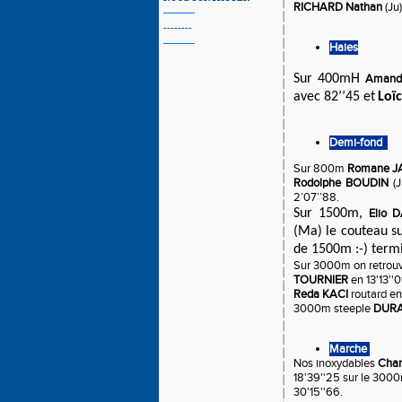
RICHARD Nathan
(Ju)
--------
Haies
Sur 400mH
Amand
avec 82’’45 et
Loïc
Demi-fond
Sur 800m
Romane J
Rodolphe BOUDIN
(
2’07’’88.
Sur 1500m,
Elio 
(Ma) le couteau su
de 1500m :-) termi
Sur 3000m on retrouve
TOURNIER
en 13'13''0
Reda KACI
routard en
3000m steeple
DURA
Marche
Nos inoxydables
Cha
18'39''25 sur le 300
30'15''66.