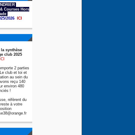
NDRIER
& Courses Hors
tade
025/2026
ICI
 la synthèse
e club 2025
ICI
mporte 2 parties
Le club et toi et
tion au sein du
avons reçu 140
ur environ 480
nciés !
se, réfèrent du
reste à votre
osition
se38@orange.fr