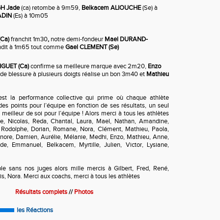
GH Jade
(ca) retombe à 9m59,
Belkacem ALIOUCHE
(Se) à
ADIN
(Es) à 10m05
(Ca)
franchit 1m30
,
notre demi-fondeur
Mael DURAND-
dit à 1m65 tout comme
Gael CLEMENT (Se)
IGUET (Ca)
confirme sa meilleure marque avec 2m20,
Enzo
t de blessure à plusieurs doigts réalise un bon 3m40 et
Mathieu
st la performance collective qui prime où chaque athlète
s points pour l’équipe en fonction de ses résultats, un seul
meilleur de soi pour l’équipe ! Alors merci à tous les athlètes
ne, Nicolas, Reda, Chantal, Laura, Mael, Nathan, Amandine,
 Rodolphe, Dorian, Romane, Nora, Clément, Mathieu, Paola,
onore, Damien, Aurélie, Mélanie, Medhi, Enzo, Mathieu, Anne,
e, Emmanuel, Belkacem, Myrtille, Julien, Victor, Lysiane,
ble sans nos juges alors mille mercis à Gilbert, Fred, René,
s, Nora. Merci aux coachs, merci à tous les athlètes
Résultats complets
//
Photos
les Réactions