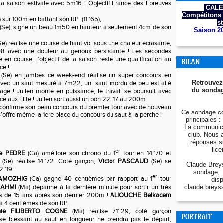
la saison estivale avec 5m16 ! Objectif France des Epreuves
CALE
Compétitons 
) sur 100m en battant son RP (11’’65),
s
(Se), signe un beau 1m50 en hauteur à seulement 4cm de son
Saison 2
Se) réalise une course de haut vol sous une chaleur écrasante,
08 avec une douleur au genoux persistante ! Les secondes
en course, l’objectif de la saison reste une qualification au
BILAN
ce !
(Se) en jambes ce week-end réalise un super concours en
Retrouvez
avec un saut mesuré à 7m22, un saut mordu de peu est allé
du sondag
age ! Julien monte en puissance, le travail se poursuit avec
e aux Elite ! Julien sort aussi un bon 22’’17 au 200m.
confirme son beau concours du premier tour avec de nouveau
Ce sondage co
’offre même la 1ere place du concours du saut à la perche !
principales : 
La communica
club. Nous 
réponses s
lice
er
re PEDRE
(Ca) améliore son chrono du 1
tour en 14’’70 et
(Se) réalise 14’’72. Coté garçon,
Victor PASCAUD
(Se) se
Claude Breys
2’’19.
sondage, 
er
 AMOZHIG
(Ca) gagne 40 centièmes par rapport au 1
tour
disp
RAHMI
(Ma) dépanne à la dernière minute pour sortir un très
claude.breys
us de 15 ans après son dernier 200m !
ALIOUCHE Belkacem
 à 4 centièmes de son RP.
nie FILIBERTO COGNE
(Ma) réalise 71’’29, coté garçon
PORTRAIT
e blessant au saut en longueur ne prendra pas le départ,