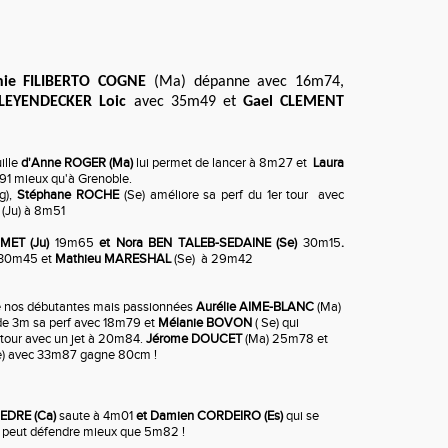
anie FILIBERTO COGNE
(Ma) dépanne avec 16m74,
LEYENDECKER Loic
avec 35m49 et
Gael CLEMENT
ille
d'Anne ROGER (Ma)
lui permet de lancer à 8m27 et
Laura
1 mieux qu'à Grenoble.
g),
Stéphane ROCHE
(Se) améliore sa perf du 1er tour avec
S
(Ju) à 8m51
AMET (Ju)
19m65
et Nora BEN TALEB-SEDAINE (Se)
30m15
.
 30m45 et
Mathieu MARESHAL
(Se)
à 29m42
e nos débutantes mais passionnées
Aurélie AIME-BLANC
(Ma)
de 3m sa perf avec
18m79
et
Mélanie BOVON
( Se) qui
 tour avec un jet à 20m84.
Jérome DOUCET
(Ma) 25m78 et
e) avec 33m87 gagne 80cm !
PEDRE (Ca)
saute à 4m01
et Damien CORDEIRO (Es)
qui se
ne peut défendre mieux que 5m82 !