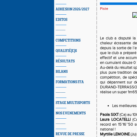
Piste
ADHESION 2026/2027
EDITOS
--------
Le club a disputé la
COMPETITIONS
chaleur écrasante de
depuis la sortie de l
QUALIFIÉ(E)S
que le club a préparé
effectif et une accum
RÉSULTATS
en cumulant douze 0 
Au-delà du résultat spo
BILANS
plus pure tradition 
compétition, de spéci
qui dépannent sur de
FORMATIONS FFA
DURAND-TERRASSON M
réalise un super 1m65
--------
STAGE MULTISPORTS
Les meilleure
NOS EVENEMENTS
Paola SIXT
(Ca) au 10
Laura LOCATELLI
(Ca
--------
record en 15’16’’50 
national !
Myrtille LEMOINE
(Ju
REVUE DE PRESSE