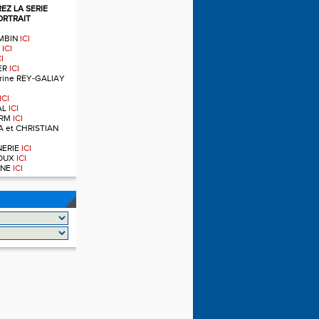
Z LA SERIE
ORTRAIT
OMBIN
ICI
T
ICI
CI
IER
ICI
ndrine REY-GALIAY
ICI
AL
ICI
ERM
ICI
A et CHRISTIAN
RNERIE
ICI
NOUX
ICI
OINE
ICI