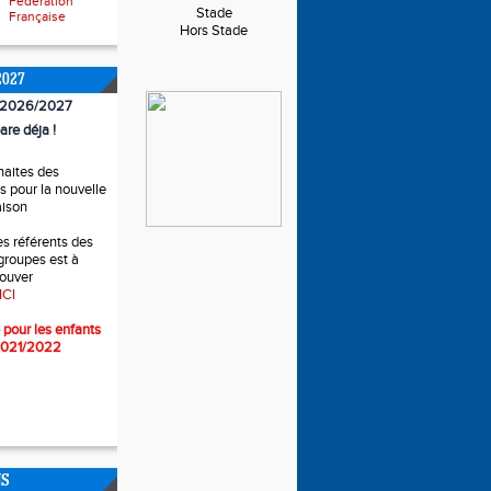
Fédération
Stade
Française
Hors Stade
2027
n 2026/2027
are déja !
haites des
 pour la nouvelle
aison
es référents des
 groupes est à
rouver
ICI
 pour l
es enfants
2021/2022
NS