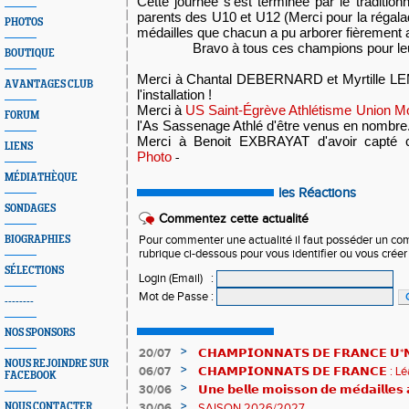
Cette journée s’est terminée par le tradition
parents des U10 et U12 (Merci pour la régalad
PHOTOS
médailles que chacun a pu arborer fièrement 
Bravo à tous ces champions pour leu
BOUTIQUE
Merci à Chantal DEBERNARD et Myrtille LEM
AVANTAGES CLUB
l'installation !
Merci à
US Saint-Égrève Athlétisme
Union Mo
FORUM
l'As Sassenage Athlé d'être venus en nombre
Merci à Benoit EXBRAYAT d'avoir capté 
LIENS
Photo
-
MÉDIATHÈQUE
les Réactions
SONDAGES
Commentez cette actualité
BIOGRAPHIES
Pour commenter une actualité il faut posséder un compt
rubrique ci-dessous pour vous identifier ou vous crée
SÉLECTIONS
Login (Email)
:
Mot de Passe
:
--------
NOS SPONSORS
>
20/07
𝗖𝗛𝗔𝗠𝗣𝗜𝗢𝗡𝗡𝗔𝗧𝗦 𝗗𝗘 𝗙𝗥𝗔𝗡𝗖𝗘 𝗨*𝗡𝗫
NOUS REJOINDRE SUR
𝗵𝗶𝘀𝘁𝗼𝗿𝗶𝗾𝘂𝗲𝘀 !
>
06/07
𝗖𝗛𝗔𝗠𝗣𝗜𝗢𝗡𝗡𝗔𝗧𝗦 𝗗𝗘 𝗙𝗥𝗔𝗡𝗖𝗘 :
FACEBOOK
83è !
>
30/06
𝗨𝗻𝗲 𝗯𝗲𝗹𝗹𝗲 𝗺𝗼𝗶𝘀𝘀𝗼𝗻 𝗱𝗲 𝗺𝗲́𝗱𝗮𝗶𝗹𝗹𝗲
𝗔𝗨𝗥𝗔 !
>
NOUS CONTACTER
30/06
SAISON 2026/2027