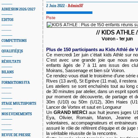
2 Juin 2022 -
AdminSF
ADHESION 2026/2027
Piste
EDITOS
--------
// KIDS ATHLE /
Voiron - 1er juin
COMPETITIONS
Plus de 150 participants au Kids Athlé de V
QUALIFIÉ(E)S
Ce mercredi 1er juin c'était kids Athlé sur no
C'est avec une grande joie que nous avon
RÉSULTATS
enfants âgés de 7 à 11 ans issus des clu
Moirans, Sassenage et bien sûr Voiron.
BILANS
Ce rendez-vous était le troisième d’une série 
Rives (13 avril), St Egrève (11 mai), il restera
FORMATIONS FFA
Les ateliers se sont enchaînés tout au long 
de 30 minutes par atelier, dans un esprit sport
--------
pur moment de découverte, de partage et de
30m (U10) ou 50m (U12), 30m Haies (U1
STAGE MULTISPORTS
Lancer de Vortex et saut en Longueur
Un
GRAND MERCI
aux huit jeunes juges U
NOS EVENEMENTS
Eya, Olivier, Romain, Manon, Jeanne et 
volontaires, accompagnateurs et entraineurs 
--------
assuré le rôle de référent d’équipe et de juge 
la véritable réussite de la rencontre.
REVUE DE PRESSE