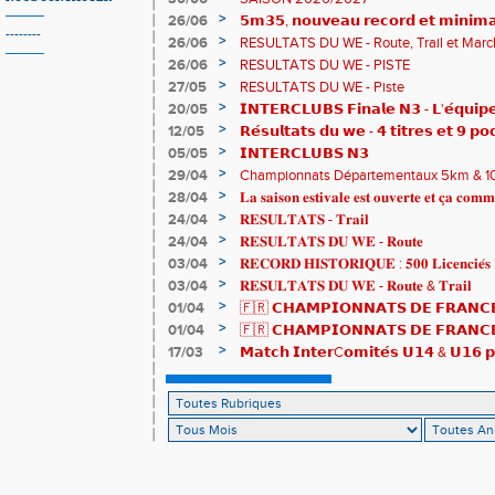
>
26/06
𝟱𝗺𝟯𝟱, 𝗻𝗼𝘂𝘃𝗲𝗮𝘂 𝗿𝗲𝗰𝗼𝗿𝗱 𝗲𝘁 𝗺𝗶𝗻𝗶𝗺𝗮
--------
𝗖𝗵𝗮𝗺𝗽𝗶𝗼𝗻𝗻𝗮𝘁𝘀 𝗱𝘂 𝗠𝗼𝗻𝗱𝗲 𝗨𝟮𝟬 𝗽𝗼𝘂
>
26/06
RESULTATS DU WE - Route, Trail et Marc
>
26/06
RESULTATS DU WE - PISTE
>
27/05
RESULTATS DU WE - Piste
>
20/05
𝗜𝗡𝗧𝗘𝗥𝗖𝗟𝗨𝗕𝗦 𝗙𝗶𝗻𝗮𝗹𝗲 𝗡𝟯 - 𝗟'𝗲́𝗾𝘂𝗶𝗽𝗲
𝟯𝟮𝟰𝟮𝟳𝗽𝘁𝘀
>
12/05
𝗥𝗲́𝘀𝘂𝗹𝘁𝗮𝘁𝘀 𝗱𝘂 𝘄𝗲 - 𝟰 𝘁𝗶𝘁𝗿𝗲𝘀 𝗲𝘁 𝟵 𝗽𝗼
>
05/05
𝗜𝗡𝗧𝗘𝗥𝗖𝗟𝗨𝗕𝗦 𝗡𝟯
>
29/04
Championnats Départementaux 5km & 10km
de bronze et un max de plaisir pour tous !
>
28/04
𝐋𝐚 𝐬𝐚𝐢𝐬𝐨𝐧 𝐞𝐬𝐭𝐢𝐯𝐚𝐥𝐞 𝐞𝐬𝐭 𝐨𝐮𝐯𝐞𝐫𝐭𝐞 𝐞𝐭 𝐜̧𝐚 𝐜𝐨𝐦𝐦
>
24/04
𝐑𝐄𝐒𝐔𝐋𝐓𝐀𝐓𝐒 - 𝐓𝐫𝐚𝐢𝐥
>
24/04
𝐑𝐄𝐒𝐔𝐋𝐓𝐀𝐓𝐒 𝐃𝐔 𝐖𝐄 - 𝐑𝐨𝐮𝐭𝐞
>
03/04
𝐑𝐄𝐂𝐎𝐑𝐃 𝐇𝐈𝐒𝐓𝐎𝐑𝐈𝐐𝐔𝐄 : 𝟓𝟎𝟎 𝐋𝐢𝐜𝐞𝐧𝐜𝐢𝐞́𝐬 
>
03/04
𝐑𝐄𝐒𝐔𝐋𝐓𝐀𝐓𝐒 𝐃𝐔 𝐖𝐄 - 𝐑𝐨𝐮𝐭𝐞 & 𝐓𝐫𝐚𝐢𝐥
>
01/04
🇫🇷 𝗖𝗛𝗔𝗠𝗣𝗜𝗢𝗡𝗡𝗔𝗧𝗦 𝗗𝗘 𝗙𝗥𝗔𝗡𝗖𝗘
résultats
>
01/04
🇫🇷 𝗖𝗛𝗔𝗠𝗣𝗜𝗢𝗡𝗡𝗔𝗧𝗦 𝗗𝗘 𝗙𝗥𝗔𝗡𝗖𝗘 
𝒕𝒓𝒂𝒊𝒍𝒆𝒖𝒓𝒔 𝒓𝒂𝒎𝒆̀𝒏𝒆𝒏𝒕 4 𝒎𝒆́𝒅𝒂𝒊𝒍𝒍𝒆𝒔 !
>
17/03
𝗠𝗮𝘁𝗰𝗵 𝗜𝗻𝘁𝗲𝗿C𝗼𝗺𝗶𝘁𝗲́𝘀 𝗨𝟭𝟰 & 𝗨𝟭𝟲 𝗽𝗼
𝗟𝗼𝘂𝗸𝗮 𝗲𝘁 𝗥𝗼𝗺𝗮𝗻 !