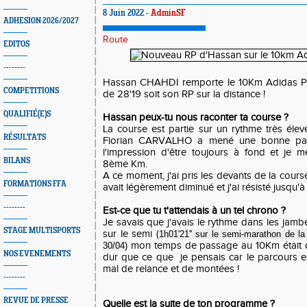
8 Juin 2022 -
AdminSF
ADHESION 2026/2027
Route
EDITOS
--------
Hassan CHAHDI remporte le 10Km Adidas Pa
COMPETITIONS
de 28'19 soit son RP sur la distance !
QUALIFIÉ(E)S
Hassan peux-tu nous raconter ta course ?
La course est partie sur un rythme très élev
RÉSULTATS
Florian CARVALHO a mené une bonne parti
l'impression d'être toujours à fond et je 
BILANS
8ème Km.
A ce moment, j'ai pris les devants de la course 
FORMATIONS FFA
avait légèrement diminué et j'ai résisté jusqu'à 
--------
Est-ce que tu t'attendais à un tel chrono ?
Je savais que j'avais le rythme dans les jam
STAGE MULTISPORTS
sur le semi (
1h01'21'' sur le semi-marathon de l
mon temps de passage au 10Km était de
30/04)
NOS EVENEMENTS
dur que ce que je pensais car le parcours es
mal de relance et de montées !
--------
REVUE DE PRESSE
Quelle est la suite de ton programme ?