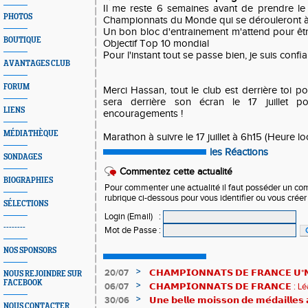
Il me reste 6 semaines avant de prendre l
PHOTOS
Championnats du Monde qui se dérouleront 
Un bon bloc d'entrainement m'attend pour être
BOUTIQUE
Objectif Top 10 mondial
Pour l'instant tout se passe bien, je suis confia
AVANTAGES CLUB
FORUM
Merci Hassan, tout le club est derrière toi po
sera derrière son écran le 17 juillet p
LIENS
encouragements !
MÉDIATHÈQUE
Marathon à suivre le 17 juillet à 6h15 (Heure lo
les Réactions
SONDAGES
Commentez cette actualité
BIOGRAPHIES
Pour commenter une actualité il faut posséder un compt
rubrique ci-dessous pour vous identifier ou vous crée
SÉLECTIONS
Login (Email)
:
--------
Mot de Passe
:
NOS SPONSORS
>
20/07
𝗖𝗛𝗔𝗠𝗣𝗜𝗢𝗡𝗡𝗔𝗧𝗦 𝗗𝗘 𝗙𝗥𝗔𝗡𝗖𝗘 𝗨*𝗡𝗫
NOUS REJOINDRE SUR
FACEBOOK
𝗵𝗶𝘀𝘁𝗼𝗿𝗶𝗾𝘂𝗲𝘀 !
>
06/07
𝗖𝗛𝗔𝗠𝗣𝗜𝗢𝗡𝗡𝗔𝗧𝗦 𝗗𝗘 𝗙𝗥𝗔𝗡𝗖𝗘 :
83è !
>
30/06
𝗨𝗻𝗲 𝗯𝗲𝗹𝗹𝗲 𝗺𝗼𝗶𝘀𝘀𝗼𝗻 𝗱𝗲 𝗺𝗲́𝗱𝗮𝗶𝗹𝗹𝗲
NOUS CONTACTER