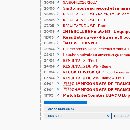
𝗔𝗨𝗥𝗔 !
>
30/06
SAISON 2026/2027
>
26/06
𝟱𝗺𝟯𝟱, 𝗻𝗼𝘂𝘃𝗲𝗮𝘂 𝗿𝗲𝗰𝗼𝗿𝗱 𝗲𝘁 𝗺𝗶𝗻𝗶𝗺𝗮
--------
𝗖𝗵𝗮𝗺𝗽𝗶𝗼𝗻𝗻𝗮𝘁𝘀 𝗱𝘂 𝗠𝗼𝗻𝗱𝗲 𝗨𝟮𝟬 𝗽𝗼𝘂
>
26/06
RESULTATS DU WE - Route, Trail et Marc
>
26/06
RESULTATS DU WE - PISTE
>
27/05
RESULTATS DU WE - Piste
>
20/05
𝗜𝗡𝗧𝗘𝗥𝗖𝗟𝗨𝗕𝗦 𝗙𝗶𝗻𝗮𝗹𝗲 𝗡𝟯 - 𝗟'𝗲́𝗾𝘂𝗶𝗽𝗲
𝟯𝟮𝟰𝟮𝟳𝗽𝘁𝘀
>
12/05
𝗥𝗲́𝘀𝘂𝗹𝘁𝗮𝘁𝘀 𝗱𝘂 𝘄𝗲 - 𝟰 𝘁𝗶𝘁𝗿𝗲𝘀 𝗲𝘁 𝟵 𝗽𝗼
>
05/05
𝗜𝗡𝗧𝗘𝗥𝗖𝗟𝗨𝗕𝗦 𝗡𝟯
>
29/04
Championnats Départementaux 5km & 10km
de bronze et un max de plaisir pour tous !
>
28/04
𝐋𝐚 𝐬𝐚𝐢𝐬𝐨𝐧 𝐞𝐬𝐭𝐢𝐯𝐚𝐥𝐞 𝐞𝐬𝐭 𝐨𝐮𝐯𝐞𝐫𝐭𝐞 𝐞𝐭 𝐜̧𝐚 𝐜𝐨𝐦𝐦
>
24/04
𝐑𝐄𝐒𝐔𝐋𝐓𝐀𝐓𝐒 - 𝐓𝐫𝐚𝐢𝐥
>
24/04
𝐑𝐄𝐒𝐔𝐋𝐓𝐀𝐓𝐒 𝐃𝐔 𝐖𝐄 - 𝐑𝐨𝐮𝐭𝐞
>
03/04
𝐑𝐄𝐂𝐎𝐑𝐃 𝐇𝐈𝐒𝐓𝐎𝐑𝐈𝐐𝐔𝐄 : 𝟓𝟎𝟎 𝐋𝐢𝐜𝐞𝐧𝐜𝐢𝐞́𝐬 
>
03/04
𝐑𝐄𝐒𝐔𝐋𝐓𝐀𝐓𝐒 𝐃𝐔 𝐖𝐄 - 𝐑𝐨𝐮𝐭𝐞 & 𝐓𝐫𝐚𝐢𝐥
>
01/04
🇫🇷 𝗖𝗛𝗔𝗠𝗣𝗜𝗢𝗡𝗡𝗔𝗧𝗦 𝗗𝗘 𝗙𝗥𝗔𝗡𝗖𝗘
résultats
>
01/04
🇫🇷 𝗖𝗛𝗔𝗠𝗣𝗜𝗢𝗡𝗡𝗔𝗧𝗦 𝗗𝗘 𝗙𝗥𝗔𝗡𝗖𝗘 
𝒕𝒓𝒂𝒊𝒍𝒆𝒖𝒓𝒔 𝒓𝒂𝒎𝒆̀𝒏𝒆𝒏𝒕 4 𝒎𝒆́𝒅𝒂𝒊𝒍𝒍𝒆𝒔 !
>
17/03
𝗠𝗮𝘁𝗰𝗵 𝗜𝗻𝘁𝗲𝗿C𝗼𝗺𝗶𝘁𝗲́𝘀 𝗨𝟭𝟰 & 𝗨𝟭𝟲 𝗽𝗼
𝗟𝗼𝘂𝗸𝗮 𝗲𝘁 𝗥𝗼𝗺𝗮𝗻 !