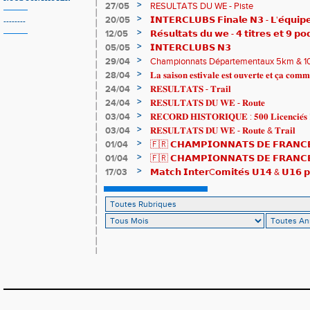
>
27/05
RESULTATS DU WE - Piste
>
20/05
𝗜𝗡𝗧𝗘𝗥𝗖𝗟𝗨𝗕𝗦 𝗙𝗶𝗻𝗮𝗹𝗲 𝗡𝟯 - 𝗟'𝗲́𝗾𝘂𝗶𝗽𝗲
--------
𝟯𝟮𝟰𝟮𝟳𝗽𝘁𝘀
>
12/05
𝗥𝗲́𝘀𝘂𝗹𝘁𝗮𝘁𝘀 𝗱𝘂 𝘄𝗲 - 𝟰 𝘁𝗶𝘁𝗿𝗲𝘀 𝗲𝘁 𝟵 𝗽𝗼
>
05/05
𝗜𝗡𝗧𝗘𝗥𝗖𝗟𝗨𝗕𝗦 𝗡𝟯
>
29/04
Championnats Départementaux 5km & 10km
de bronze et un max de plaisir pour tous !
>
28/04
𝐋𝐚 𝐬𝐚𝐢𝐬𝐨𝐧 𝐞𝐬𝐭𝐢𝐯𝐚𝐥𝐞 𝐞𝐬𝐭 𝐨𝐮𝐯𝐞𝐫𝐭𝐞 𝐞𝐭 𝐜̧𝐚 𝐜𝐨𝐦𝐦
>
24/04
𝐑𝐄𝐒𝐔𝐋𝐓𝐀𝐓𝐒 - 𝐓𝐫𝐚𝐢𝐥
>
24/04
𝐑𝐄𝐒𝐔𝐋𝐓𝐀𝐓𝐒 𝐃𝐔 𝐖𝐄 - 𝐑𝐨𝐮𝐭𝐞
>
03/04
𝐑𝐄𝐂𝐎𝐑𝐃 𝐇𝐈𝐒𝐓𝐎𝐑𝐈𝐐𝐔𝐄 : 𝟓𝟎𝟎 𝐋𝐢𝐜𝐞𝐧𝐜𝐢𝐞́𝐬 
>
03/04
𝐑𝐄𝐒𝐔𝐋𝐓𝐀𝐓𝐒 𝐃𝐔 𝐖𝐄 - 𝐑𝐨𝐮𝐭𝐞 & 𝐓𝐫𝐚𝐢𝐥
>
01/04
🇫🇷 𝗖𝗛𝗔𝗠𝗣𝗜𝗢𝗡𝗡𝗔𝗧𝗦 𝗗𝗘 𝗙𝗥𝗔𝗡𝗖𝗘
résultats
>
01/04
🇫🇷 𝗖𝗛𝗔𝗠𝗣𝗜𝗢𝗡𝗡𝗔𝗧𝗦 𝗗𝗘 𝗙𝗥𝗔𝗡𝗖𝗘 
𝒕𝒓𝒂𝒊𝒍𝒆𝒖𝒓𝒔 𝒓𝒂𝒎𝒆̀𝒏𝒆𝒏𝒕 4 𝒎𝒆́𝒅𝒂𝒊𝒍𝒍𝒆𝒔 !
>
17/03
𝗠𝗮𝘁𝗰𝗵 𝗜𝗻𝘁𝗲𝗿C𝗼𝗺𝗶𝘁𝗲́𝘀 𝗨𝟭𝟰 & 𝗨𝟭𝟲 𝗽𝗼
𝗟𝗼𝘂𝗸𝗮 𝗲𝘁 𝗥𝗼𝗺𝗮𝗻 !