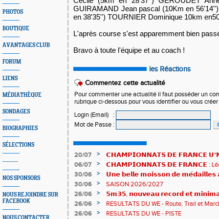
Cecile (5km en 28'37'') GEROUDET Anne-
GUIRAMAND Jean pascal (10Km en 56'14'')
PHOTOS
en 38'35'') TOURNIER Dominique 10km en50'
BOUTIQUE
L'après course s'est apparemment bien passé
AVANTAGES CLUB
Bravo à toute l'équipe et au coach !
FORUM
les Réactions
LIENS
Commentez cette actualité
Pour commenter une actualité il faut posséder un compt
MÉDIATHÈQUE
rubrique ci-dessous pour vous identifier ou vous crée
SONDAGES
Login (Email)
:
Mot de Passe
:
BIOGRAPHIES
SÉLECTIONS
>
20/07
𝗖𝗛𝗔𝗠𝗣𝗜𝗢𝗡𝗡𝗔𝗧𝗦 𝗗𝗘 𝗙𝗥𝗔𝗡𝗖𝗘 𝗨*𝗡𝗫
--------
𝗵𝗶𝘀𝘁𝗼𝗿𝗶𝗾𝘂𝗲𝘀 !
>
06/07
𝗖𝗛𝗔𝗠𝗣𝗜𝗢𝗡𝗡𝗔𝗧𝗦 𝗗𝗘 𝗙𝗥𝗔𝗡𝗖𝗘 :
83è !
>
30/06
𝗨𝗻𝗲 𝗯𝗲𝗹𝗹𝗲 𝗺𝗼𝗶𝘀𝘀𝗼𝗻 𝗱𝗲 𝗺𝗲́𝗱𝗮𝗶𝗹𝗹𝗲
NOS SPONSORS
𝗔𝗨𝗥𝗔 !
>
30/06
SAISON 2026/2027
>
26/06
𝟱𝗺𝟯𝟱, 𝗻𝗼𝘂𝘃𝗲𝗮𝘂 𝗿𝗲𝗰𝗼𝗿𝗱 𝗲𝘁 𝗺𝗶𝗻𝗶𝗺𝗮
NOUS REJOINDRE SUR
FACEBOOK
𝗖𝗵𝗮𝗺𝗽𝗶𝗼𝗻𝗻𝗮𝘁𝘀 𝗱𝘂 𝗠𝗼𝗻𝗱𝗲 𝗨𝟮𝟬 𝗽𝗼𝘂
>
26/06
RESULTATS DU WE - Route, Trail et Marc
>
26/06
RESULTATS DU WE - PISTE
NOUS CONTACTER