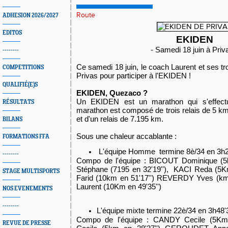
Route
ADHESION 2026/2027
EDITOS
EKIDEN
- Samedi 18 juin à Priv
--------
Ce samedi 18 juin, le coach Laurent et ses t
COMPETITIONS
Privas pour participer à l'EKIDEN !
QUALIFIÉ(E)S
EKIDEN, Quezaco ?
Un EKIDEN est un marathon qui s'effect
RÉSULTATS
marathon est composé de trois relais de 5 km
et d'un relais de 7.195 km.
BILANS
Sous une chaleur accablante :
FORMATIONS FFA
L'équipe Homme termine 8è/34 en 3h21
--------
Compo de l'équipe : BICOUT Dominique (5
Stéphane (7195 en 32'19''), KACI Reda (5
STAGE MULTISPORTS
Farid (10km en 51'17'') REVERDY Yves (km
Laurent (10Km en 49'35'')
NOS EVENEMENTS
--------
L'équipe mixte termine 22è/34 en 3h48'
Compo de l'équipe : CANDY Cecile (5
REVUE DE PRESSE