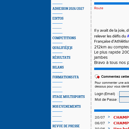
Route
ADHESION 2026/2027
EDITOS
--------
Il y avait de la joi
relever les défis du
COMPETITIONS
Française
d'Athlétis
212km au compteur 
QUALIFIÉ(E)S
Le plus rapide 20
jambes
RÉSULTATS
Bravo à tous nos pa
BILANS
Commentez cette 
FORMATIONS FFA
Pour commenter une actual
dessous pour vous identi
--------
Login (Email)
:
STAGE MULTISPORTS
Mot de Passe
:
NOS EVENEMENTS
--------
>
20/07
𝗖𝗛𝗔𝗠𝗣
𝗵𝗶𝘀𝘁𝗼𝗿𝗶
>
06/07
𝗖𝗛𝗔𝗠𝗣
REVUE DE PRESSE
83è !
>