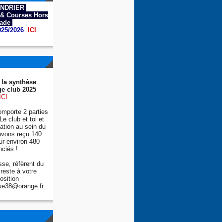
NDRIER
& Courses Hors
tade
025/2026
ICI
 la synthèse
e club 2025
ICI
mporte 2 parties
Le club et toi et
tion au sein du
avons reçu 140
ur environ 480
nciés !
se, réfèrent du
reste à votre
osition
se38@orange.fr