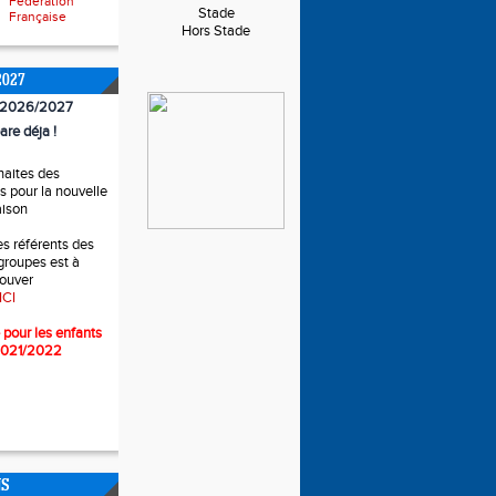
Fédération
Stade
Française
Hors Stade
2027
n 2026/2027
are déja !
haites des
 pour la nouvelle
aison
es référents des
 groupes est à
rouver
ICI
 pour l
es enfants
2021/2022
NS