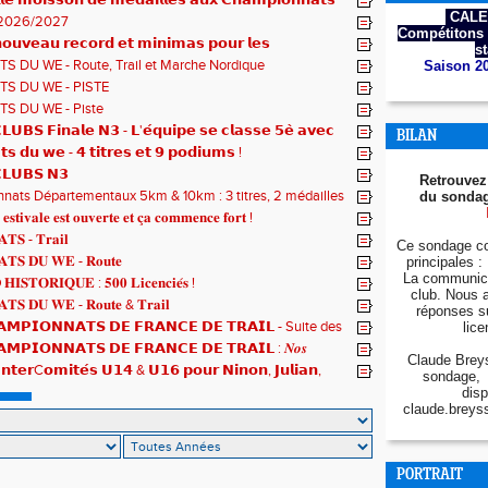
𝗹𝗲 𝗺𝗼𝗶𝘀𝘀𝗼𝗻 𝗱𝗲 𝗺𝗲́𝗱𝗮𝗶𝗹𝗹𝗲𝘀 𝗮𝘂𝘅 𝗖𝗵𝗮𝗺𝗽𝗶𝗼𝗻𝗻𝗮𝘁𝘀
CALE
2026/2027
Compétitons 
𝘂𝘃𝗲𝗮𝘂 𝗿𝗲𝗰𝗼𝗿𝗱 𝗲𝘁 𝗺𝗶𝗻𝗶𝗺𝗮𝘀 𝗽𝗼𝘂𝗿 𝗹𝗲𝘀
s
𝗻𝗻𝗮𝘁𝘀 𝗱𝘂 𝗠𝗼𝗻𝗱𝗲 𝗨𝟮𝟬 𝗽𝗼𝘂𝗿 𝗔𝗹𝗼𝗶̈𝘀 !
S DU WE - Route, Trail et Marche Nordique
Saison 2
S DU WE - PISTE
S DU WE - Piste
𝗨𝗕𝗦 𝗙𝗶𝗻𝗮𝗹𝗲 𝗡𝟯 - 𝗟'𝗲́𝗾𝘂𝗶𝗽𝗲 𝘀𝗲 𝗰𝗹𝗮𝘀𝘀𝗲 𝟱𝗲̀ 𝗮𝘃𝗲𝗰
BILAN
𝘁𝘀
𝘁𝘀 𝗱𝘂 𝘄𝗲 - 𝟰 𝘁𝗶𝘁𝗿𝗲𝘀 𝗲𝘁 𝟵 𝗽𝗼𝗱𝗶𝘂𝗺𝘀 !
𝗟𝗨𝗕𝗦 𝗡𝟯
Retrouvez
ats Départementaux 5km & 10km : 3 titres, 2 médailles
du sondag
 et un max de plaisir pour tous !
 𝐞𝐬𝐭𝐢𝐯𝐚𝐥𝐞 𝐞𝐬𝐭 𝐨𝐮𝐯𝐞𝐫𝐭𝐞 𝐞𝐭 𝐜̧𝐚 𝐜𝐨𝐦𝐦𝐞𝐧𝐜𝐞 𝐟𝐨𝐫𝐭 !
𝐓𝐒 - 𝐓𝐫𝐚𝐢𝐥
Ce sondage co
𝐓𝐒 𝐃𝐔 𝐖𝐄 - 𝐑𝐨𝐮𝐭𝐞
principales : 
La communica
𝐈𝐒𝐓𝐎𝐑𝐈𝐐𝐔𝐄 : 𝟓𝟎𝟎 𝐋𝐢𝐜𝐞𝐧𝐜𝐢𝐞́𝐬 !
club. Nous 
𝐓𝐒 𝐃𝐔 𝐖𝐄 - 𝐑𝐨𝐮𝐭𝐞 & 𝐓𝐫𝐚𝐢𝐥
réponses s
𝗠𝗣𝗜𝗢𝗡𝗡𝗔𝗧𝗦 𝗗𝗘 𝗙𝗥𝗔𝗡𝗖𝗘 𝗗𝗘 𝗧𝗥𝗔𝗜𝗟 - Suite des
lice
𝗠𝗣𝗜𝗢𝗡𝗡𝗔𝗧𝗦 𝗗𝗘 𝗙𝗥𝗔𝗡𝗖𝗘 𝗗𝗘 𝗧𝗥𝗔𝗜𝗟 : 𝑵𝒐𝒔
Claude Breys
 𝒓𝒂𝒎𝒆̀𝒏𝒆𝒏𝒕 4 𝒎𝒆́𝒅𝒂𝒊𝒍𝒍𝒆𝒔 !
𝗻𝘁𝗲𝗿C𝗼𝗺𝗶𝘁𝗲́𝘀 𝗨𝟭𝟰 & 𝗨𝟭𝟲 𝗽𝗼𝘂𝗿 𝗡𝗶𝗻𝗼𝗻, 𝗝𝘂𝗹𝗶𝗮𝗻,
sondage, 
𝘁 𝗥𝗼𝗺𝗮𝗻 !
disp
claude.breys
PORTRAIT