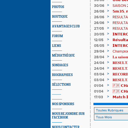
30/06
𝗨𝗻𝗲 𝗯𝗲𝗹
𝗔𝗨𝗥𝗔 !
>
30/06
SAISON 
PHOTOS
>
26/06
𝟱𝗺𝟯𝟱, 𝗻
𝗖𝗵𝗮𝗺𝗽𝗶
>
BOUTIQUE
26/06
RESULTAT
>
26/06
RESULTAT
AVANTAGES CLUB
>
27/05
RESULTAT
>
20/05
𝗜𝗡𝗧𝗘𝗥𝗖
FORUM
𝟯𝟮𝟰𝟮𝟳𝗽
>
12/05
𝗥𝗲́𝘀𝘂𝗹𝘁
>
05/05
𝗜𝗡𝗧𝗘𝗥
LIENS
>
29/04
Championn
MÉDIATHÈQUE
de bronze
>
28/04
𝐋𝐚 𝐬𝐚𝐢𝐬𝐨𝐧
>
24/04
𝐑𝐄𝐒𝐔𝐋𝐓𝐀
SONDAGES
>
24/04
𝐑𝐄𝐒𝐔𝐋𝐓
>
03/04
𝐑𝐄𝐂𝐎𝐑𝐃 
BIOGRAPHIES
>
03/04
𝐑𝐄𝐒𝐔𝐋𝐓
SÉLECTIONS
>
01/04
🇫🇷 𝗖𝗛𝗔
résultats
>
01/04
🇫🇷 𝗖𝗛𝗔
--------
𝒕𝒓𝒂𝒊𝒍𝒆𝒖𝒓𝒔
>
17/03
𝗠𝗮𝘁𝗰𝗵 𝗜
𝗟𝗼𝘂𝗸𝗮 
NOS SPONSORS
NOUS REJOINDRE SUR
FACEBOOK
NOUS CONTACTER