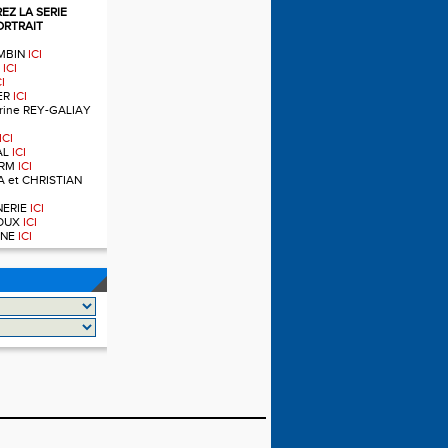
Z LA SERIE
ORTRAIT
OMBIN
ICI
T
ICI
CI
IER
ICI
ndrine REY-GALIAY
ICI
AL
ICI
ERM
ICI
A et CHRISTIAN
RNERIE
ICI
NOUX
ICI
OINE
ICI