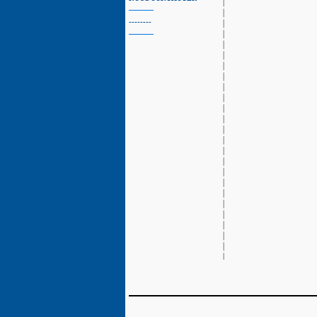
--------