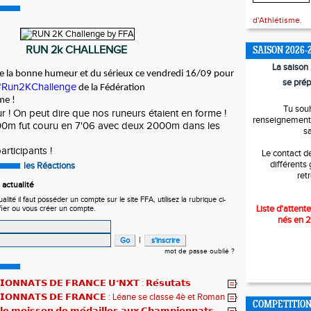
d'Athlétisme.
RUN 2k CHALLENGE
SAISON 2026-
La saiso
e, de la bonne humeur et du sérieux ce vendredi 16/09 pour
se prép
#Run2KChallenge
de la Fédération
me !
Tu sou
! On peut dire que nos runeurs étaient en forme !
renseignements
00m fut couru en 7'06 avec deux 2000m dans les
s
rticipants !
Le contact d
différents
les Réactions
ret
actualité
ité il faut posséder un compte sur le site FFA, utilisez la rubrique ci-
Liste d'attente
fier ou vous créer un compte.
nés en 
|
mot de passe oublié ?
𝗢𝗡𝗡𝗔𝗧𝗦 𝗗𝗘 𝗙𝗥𝗔𝗡𝗖𝗘 𝗨*𝗡𝗫𝗧 : 𝗥𝗲́𝘀𝘂𝘁𝗮𝘁𝘀
𝗾𝘂𝗲𝘀 !
𝗜𝗢𝗡𝗡𝗔𝗧𝗦 𝗗𝗘 𝗙𝗥𝗔𝗡𝗖𝗘 : Léane se classe 4è et Roman
COMPETITIO