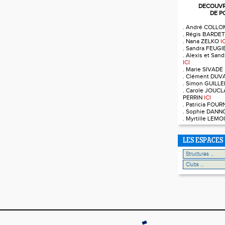
DECOUVRE
DE P
. André COLL
. Régis BARDE
. Nana ZELKO
I
. Sandra FEUG
. Alexis et Sa
ICI
. Marie SIVADE
. Clément DUV
. Simon GUILL
. Carole JOUCL
PERRIN
ICI
. Patricia FOU
. Sophie DAN
. Myrtille LEM
LES ESPACES