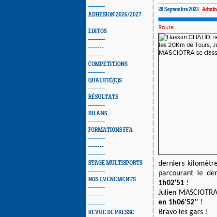
28 Septembre 2022 -
Admin
ADHESION 2026/2027
Route
EDITOS
--------
COMPETITIONS
QUALIFIÉ(E)S
RÉSULTATS
BILANS
FORMATIONS FFA
--------
STAGE MULTISPORTS
derniers kilomètr
parcourant le de
NOS EVENEMENTS
1h02’51
!
Julien MASCIOTRA
--------
en 1h06’52’
’ !
Bravo les gars !
REVUE DE PRESSE