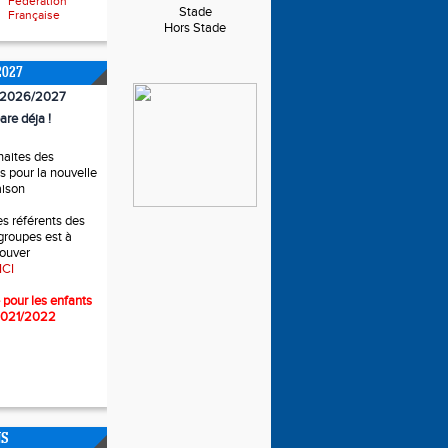
Fédération
Stade
Française
Hors Stade
2027
n 2026/2027
are déja !
haites des
 pour la nouvelle
aison
es référents des
 groupes est à
rouver
ICI
 pour l
es enfants
2021/2022
NS