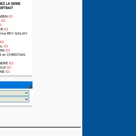
Z LA SERIE
ORTRAIT
OMBIN
ICI
T
ICI
CI
IER
ICI
ndrine REY-GALIAY
ICI
AL
ICI
ERM
ICI
A et CHRISTIAN
RNERIE
ICI
NOUX
ICI
OINE
ICI