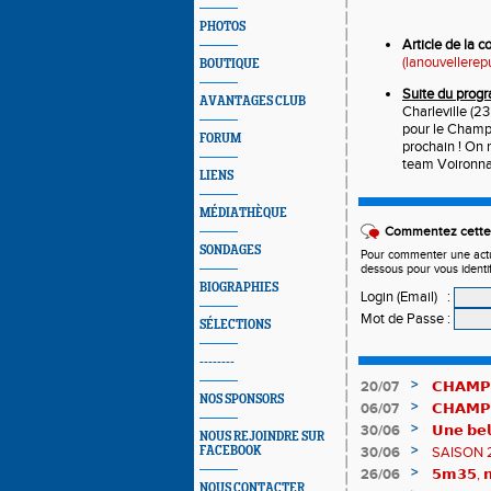
PHOTOS
Article de la c
(lanouvellerepu
BOUTIQUE
Suite du pro
AVANTAGES CLUB
Charleville (2
pour le Champ
FORUM
prochain ! On 
team Voironnai
LIENS
MÉDIATHÈQUE
Commentez cette 
SONDAGES
Pour commenter une actual
dessous pour vous identi
BIOGRAPHIES
Login (Email)
:
Mot de Passe
:
SÉLECTIONS
--------
>
20/07
𝗖𝗛𝗔𝗠𝗣
NOS SPONSORS
𝗵𝗶𝘀𝘁𝗼𝗿𝗶
>
06/07
𝗖𝗛𝗔𝗠𝗣
83è !
>
30/06
𝗨𝗻𝗲 𝗯𝗲𝗹
NOUS REJOINDRE SUR
𝗔𝗨𝗥𝗔 !
>
FACEBOOK
30/06
SAISON 
>
26/06
𝟱𝗺𝟯𝟱, 𝗻
NOUS CONTACTER