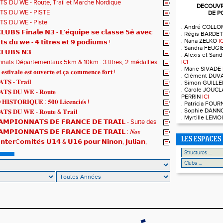
𝗻𝗻𝗮𝘁𝘀 𝗱𝘂 𝗠𝗼𝗻𝗱𝗲 𝗨𝟮𝟬 𝗽𝗼𝘂𝗿 𝗔𝗹𝗼𝗶̈𝘀 !
S DU WE - Route, Trail et Marche Nordique
DECOUVRE
S DU WE - PISTE
DE P
S DU WE - Piste
. André COLL
𝗨𝗕𝗦 𝗙𝗶𝗻𝗮𝗹𝗲 𝗡𝟯 - 𝗟'𝗲́𝗾𝘂𝗶𝗽𝗲 𝘀𝗲 𝗰𝗹𝗮𝘀𝘀𝗲 𝟱𝗲̀ 𝗮𝘃𝗲𝗰
. Régis BARDE
𝘁𝘀
. Nana ZELKO
I
𝘁𝘀 𝗱𝘂 𝘄𝗲 - 𝟰 𝘁𝗶𝘁𝗿𝗲𝘀 𝗲𝘁 𝟵 𝗽𝗼𝗱𝗶𝘂𝗺𝘀 !
. Sandra FEUG
𝗟𝗨𝗕𝗦 𝗡𝟯
. Alexis et Sa
ats Départementaux 5km & 10km : 3 titres, 2 médailles
ICI
. Marie SIVADE
 et un max de plaisir pour tous !
 𝐞𝐬𝐭𝐢𝐯𝐚𝐥𝐞 𝐞𝐬𝐭 𝐨𝐮𝐯𝐞𝐫𝐭𝐞 𝐞𝐭 𝐜̧𝐚 𝐜𝐨𝐦𝐦𝐞𝐧𝐜𝐞 𝐟𝐨𝐫𝐭 !
. Clément DUV
𝐓𝐒 - 𝐓𝐫𝐚𝐢𝐥
. Simon GUILL
. Carole JOUCL
𝐓𝐒 𝐃𝐔 𝐖𝐄 - 𝐑𝐨𝐮𝐭𝐞
PERRIN
ICI
𝐈𝐒𝐓𝐎𝐑𝐈𝐐𝐔𝐄 : 𝟓𝟎𝟎 𝐋𝐢𝐜𝐞𝐧𝐜𝐢𝐞́𝐬 !
. Patricia FOU
. Sophie DAN
𝐓𝐒 𝐃𝐔 𝐖𝐄 - 𝐑𝐨𝐮𝐭𝐞 & 𝐓𝐫𝐚𝐢𝐥
. Myrtille LEM
𝗠𝗣𝗜𝗢𝗡𝗡𝗔𝗧𝗦 𝗗𝗘 𝗙𝗥𝗔𝗡𝗖𝗘 𝗗𝗘 𝗧𝗥𝗔𝗜𝗟 - Suite des
𝗠𝗣𝗜𝗢𝗡𝗡𝗔𝗧𝗦 𝗗𝗘 𝗙𝗥𝗔𝗡𝗖𝗘 𝗗𝗘 𝗧𝗥𝗔𝗜𝗟 : 𝑵𝒐𝒔
 𝒓𝒂𝒎𝒆̀𝒏𝒆𝒏𝒕 4 𝒎𝒆́𝒅𝒂𝒊𝒍𝒍𝒆𝒔 !
LES ESPACES
𝗻𝘁𝗲𝗿C𝗼𝗺𝗶𝘁𝗲́𝘀 𝗨𝟭𝟰 & 𝗨𝟭𝟲 𝗽𝗼𝘂𝗿 𝗡𝗶𝗻𝗼𝗻, 𝗝𝘂𝗹𝗶𝗮𝗻,
𝘁 𝗥𝗼𝗺𝗮𝗻 !