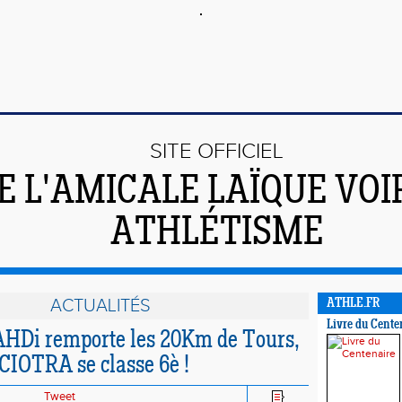
SITE OFFICIEL
E L'AMICALE LAÏQUE VO
ATHLÉTISME
ACTUALITÉS
ATHLE.FR
Livre du Cente
HDi remporte les 20Km de Tours,
IOTRA se classe 6è !
Tweet