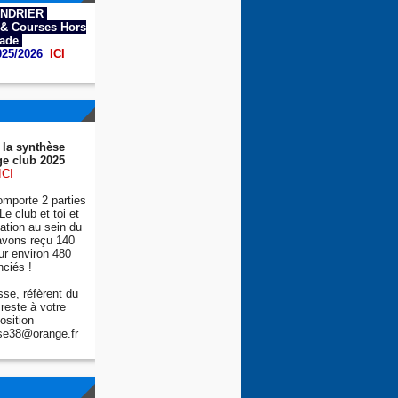
NDRIER
& Courses Hors
tade
025/2026
ICI
 la synthèse
e club 2025
ICI
mporte 2 parties
Le club et toi et
tion au sein du
avons reçu 140
ur environ 480
nciés !
se, réfèrent du
reste à votre
osition
se38@orange.fr