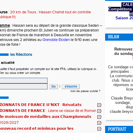
CALE
Compétitons 
ourse
:
20 km de Tours : Hassan Chahdi tout en contrôle
s
blique.fr)
Saison 2
gramme
: Hassan sera au départ de la grande classique Sedan –
3km) dimanche prochain Et Julien va continuer sa préparation
ionnat de France de marathon à Deauville en novembre
BILAN
retrouva ses 2 athlètes au
Grenoble Ekiden
le 9/10 avec une
se de folie !
Retrouvez
du sondag
les Réactions
actualité
Ce sondage co
ité il faut posséder un compte sur le site FFA, utilisez la rubrique ci-
principales : 
fier ou vous créer un compte.
La communica
club. Nous 
réponses s
|
lice
mot de passe oublié ?
Claude Breys
sondage, 
𝗢𝗡𝗡𝗔𝗧𝗦 𝗗𝗘 𝗙𝗥𝗔𝗡𝗖𝗘 𝗨*𝗡𝗫𝗧 : 𝗥𝗲́𝘀𝘂𝘁𝗮𝘁𝘀
disp
𝗾𝘂𝗲𝘀 !
𝗜𝗢𝗡𝗡𝗔𝗧𝗦 𝗗𝗘 𝗙𝗥𝗔𝗡𝗖𝗘 : Léane se classe 4è et Roman
claude.breys
𝗹𝗲 𝗺𝗼𝗶𝘀𝘀𝗼𝗻 𝗱𝗲 𝗺𝗲́𝗱𝗮𝗶𝗹𝗹𝗲𝘀 𝗮𝘂𝘅 𝗖𝗵𝗮𝗺𝗽𝗶𝗼𝗻𝗻𝗮𝘁𝘀
2026/2027
𝘂𝘃𝗲𝗮𝘂 𝗿𝗲𝗰𝗼𝗿𝗱 𝗲𝘁 𝗺𝗶𝗻𝗶𝗺𝗮𝘀 𝗽𝗼𝘂𝗿 𝗹𝗲𝘀
PORTRAIT