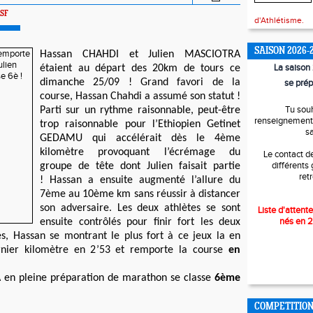
SF
d'Athlétisme.
SAISON 2026-
Hassan CHAHDI et Julien MASCIOTRA
La saiso
étaient au départ des 20km de tours ce
dimanche 25/09 !
Grand favori de la
se prép
course, Hassan Chahdi a assumé son statut !
Tu sou
Parti sur un rythme raisonnable, peut-être
renseignements
trop raisonnable pour l’Ethiopien Getinet
s
GEDAMU qui accélérait dès le 4ème
kilomètre provoquant l’écrémage du
Le contact d
différents
groupe de tête dont Julien faisait partie
ret
!
Hassan a ensuite augmenté l’allure du
7ème au 10ème km sans réussir à distancer
son adversaire. Les deux athlètes se sont
Liste d'attente
nés en 
ensuite contrôlés pour finir fort les deux
es, Hassan se montrant le plus fort à ce jeux la en
rnier kilomètre en 2’53 et remporte la course
en
 en pleine préparation de marathon se classe
6ème
COMPETITIO