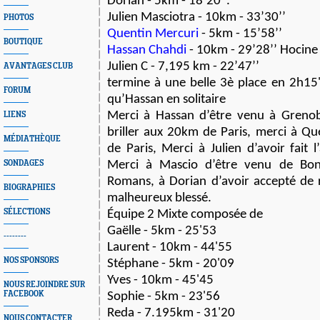
Dorian - 5km - 18’20’’.
Julien Masciotra - 10km - 33’30’’
PHOTOS
Quentin Mercuri
- 5km - 15’58’’
BOUTIQUE
Hassan Chahdi
- 10km - 29’28’’ Hocine 
Julien C - 7,195 km - 22’47’’
AVANTAGES CLUB
termine à une belle 3è place en 2h15'
FORUM
qu’Hassan en solitaire
Merci à Hassan d’être venu à Grenobl
LIENS
briller aux 20km de Paris, merci à Qu
MÉDIATHÈQUE
de Paris, Merci à Julien d’avoir fait l
SONDAGES
Merci à Mascio d’être venu de Bon
Romans, à Dorian d’avoir accepté de 
BIOGRAPHIES
malheureux blessé.
SÉLECTIONS
Équipe 2 Mixte composée de
Gaëlle - 5km - 25'53
--------
Laurent - 10km - 44'55
NOS SPONSORS
Stéphane - 5km - 20'09
Yves - 10km - 45'45
NOUS REJOINDRE SUR
FACEBOOK
Sophie - 5km - 23'56
Reda - 7.195km - 31'20
NOUS CONTACTER