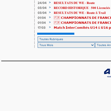
>
24/04
𝐑𝐄𝐒𝐔𝐋𝐓𝐀𝐓𝐒 𝐃𝐔 𝐖𝐄 - 𝐑𝐨𝐮𝐭𝐞
>
03/04
𝐑𝐄𝐂𝐎𝐑𝐃 𝐇𝐈𝐒𝐓𝐎𝐑𝐈𝐐𝐔𝐄 : 𝟓𝟎𝟎 𝐋𝐢𝐜𝐞𝐧𝐜𝐢𝐞́𝐬 
>
03/04
𝐑𝐄𝐒𝐔𝐋𝐓𝐀𝐓𝐒 𝐃𝐔 𝐖𝐄 - 𝐑𝐨𝐮𝐭𝐞 & 𝐓𝐫𝐚𝐢𝐥
>
01/04
🇫🇷 𝗖𝗛𝗔𝗠𝗣𝗜𝗢𝗡𝗡𝗔𝗧𝗦 𝗗𝗘 𝗙𝗥𝗔𝗡𝗖𝗘
résultats
>
01/04
🇫🇷 𝗖𝗛𝗔𝗠𝗣𝗜𝗢𝗡𝗡𝗔𝗧𝗦 𝗗𝗘 𝗙𝗥𝗔𝗡𝗖𝗘 
𝒕𝒓𝒂𝒊𝒍𝒆𝒖𝒓𝒔 𝒓𝒂𝒎𝒆̀𝒏𝒆𝒏𝒕 4 𝒎𝒆́𝒅𝒂𝒊𝒍𝒍𝒆𝒔 !
>
17/03
𝗠𝗮𝘁𝗰𝗵 𝗜𝗻𝘁𝗲𝗿C𝗼𝗺𝗶𝘁𝗲́𝘀 𝗨𝟭𝟰 & 𝗨𝟭𝟲 𝗽𝗼
𝗟𝗼𝘂𝗸𝗮 𝗲𝘁 𝗥𝗼𝗺𝗮𝗻 !