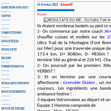
14 Octobre 2022 -
AdminSF
ADHESION 2026/2027
Route
EDITOS
--------
Ils étaient nombreux baskets au pied ce 
commence par notre coach
Jér
1- On
COMPETITIONS
chauffer cuisses et mollets sur les
10
QUALIFIÉ(E)S
Ultra Trail de la Montagne (Font Rom
sur Mer) pour une traversée unique de
RÉSULTATS
173.4 km, D+ 8080m, D- 9830m ! 
BILANS
termine 56è au général et 22è M1. Ch
2- On poursuit par les premiers 30k
FORMATIONS FFA
VERBIST !
--------
3- Et on termine par une cours
affectionne :
Grenoble Ekiden
, un ma
STAGE MULTISPORTS
coureurs. Les ingrédients une ban
NOS EVENEMENTS
ambiance festive !
3 équipes Voironnaises au départ et u
--------
Équipe 1 Homme composée de
REVUE DE PRESSE