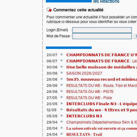
les Réactions
Commentez cette actualité
Pour commenter une actualité il faut posséder un compt
rubrique ci-dessous pour vous identifier ou vous crée
Login (Email)
:
Mot de Passe
:
>
20/07
𝗖𝗛𝗔𝗠𝗣𝗜𝗢𝗡𝗡𝗔𝗧𝗦 𝗗𝗘 𝗙𝗥𝗔𝗡𝗖𝗘 𝗨*𝗡𝗫
𝗵𝗶𝘀𝘁𝗼𝗿𝗶𝗾𝘂𝗲𝘀 !
>
06/07
𝗖𝗛𝗔𝗠𝗣𝗜𝗢𝗡𝗡𝗔𝗧𝗦 𝗗𝗘 𝗙𝗥𝗔𝗡𝗖𝗘 :
83è !
>
30/06
𝗨𝗻𝗲 𝗯𝗲𝗹𝗹𝗲 𝗺𝗼𝗶𝘀𝘀𝗼𝗻 𝗱𝗲 𝗺𝗲́𝗱𝗮𝗶𝗹𝗹𝗲
𝗔𝗨𝗥𝗔 !
>
30/06
SAISON 2026/2027
>
26/06
𝟱𝗺𝟯𝟱, 𝗻𝗼𝘂𝘃𝗲𝗮𝘂 𝗿𝗲𝗰𝗼𝗿𝗱 𝗲𝘁 𝗺𝗶𝗻𝗶𝗺𝗮
𝗖𝗵𝗮𝗺𝗽𝗶𝗼𝗻𝗻𝗮𝘁𝘀 𝗱𝘂 𝗠𝗼𝗻𝗱𝗲 𝗨𝟮𝟬 𝗽𝗼𝘂
>
26/06
RESULTATS DU WE - Route, Trail et Marc
>
26/06
RESULTATS DU WE - PISTE
>
27/05
RESULTATS DU WE - Piste
>
20/05
𝗜𝗡𝗧𝗘𝗥𝗖𝗟𝗨𝗕𝗦 𝗙𝗶𝗻𝗮𝗹𝗲 𝗡𝟯 - 𝗟'𝗲́𝗾𝘂𝗶𝗽𝗲
𝟯𝟮𝟰𝟮𝟳𝗽𝘁𝘀
>
12/05
𝗥𝗲́𝘀𝘂𝗹𝘁𝗮𝘁𝘀 𝗱𝘂 𝘄𝗲 - 𝟰 𝘁𝗶𝘁𝗿𝗲𝘀 𝗲𝘁 𝟵 𝗽𝗼
>
05/05
𝗜𝗡𝗧𝗘𝗥𝗖𝗟𝗨𝗕𝗦 𝗡𝟯
>
29/04
Championnats Départementaux 5km & 10km
de bronze et un max de plaisir pour tous !
>
28/04
𝐋𝐚 𝐬𝐚𝐢𝐬𝐨𝐧 𝐞𝐬𝐭𝐢𝐯𝐚𝐥𝐞 𝐞𝐬𝐭 𝐨𝐮𝐯𝐞𝐫𝐭𝐞 𝐞𝐭 𝐜̧𝐚 𝐜𝐨𝐦𝐦
>
24/04
𝐑𝐄𝐒𝐔𝐋𝐓𝐀𝐓𝐒 - 𝐓𝐫𝐚𝐢𝐥