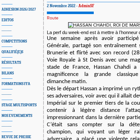
2 Novembre 2022 -
AdminSF
ADHESION 2026/2027
Route
EDITOS
--------
La perf du week-end est à mettre à l'honneu
Une semaine après avoir participé
COMPETITIONS
Générale, partagé son entraînement s
QUALIFIÉ(E)S
Brunerie et flirté avec son record (28
Voie Royale à St Denis avec une magni
RÉSULTATS
stade de France, Hassan Chahdi a 
BILANS
magnificence la grande classique 
dimanche matin. 
FORMATIONS FFA
Dès le départ Hassan a imprimé un ryt
--------
ses adversaires, voir avec qui il allait d
Impérial sur le premier tiers de la cou
STAGE MULTISPORTS
contenir à légère distance l’atta
NOS EVENEMENTS
impressionnant dans la dernière partie 
C’était sans compter sur la déte
--------
champion, qui voyant un léger ral
REVUE DE PRESSE
adversaire, a placé une violente rela