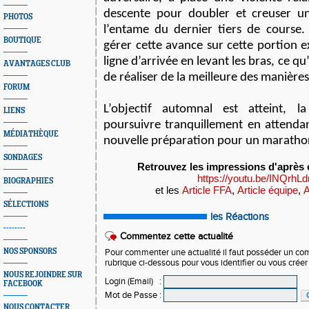
descente pour doubler et creuser un
PHOTOS
l’entame du dernier tiers de course. Il
BOUTIQUE
gérer cette avance sur cette portion ex
ligne d’arrivée en levant les bras, ce qu’
AVANTAGES CLUB
de réaliser de la meilleure des manières
FORUM
L’objectif automnal est atteint, l
LIENS
poursuivre tranquillement en attenda
MÉDIATHÈQUE
nouvelle préparation pour un maratho
SONDAGES
https://youtu.be/INQrhL
BIOGRAPHIES
et les
Article FFA
,
Article équipe
,
A
SÉLECTIONS
les Réactions
--------
Commentez cette actualité
NOS SPONSORS
Pour commenter une actualité il faut posséder un compt
rubrique ci-dessous pour vous identifier ou vous crée
NOUS REJOINDRE SUR
Login (Email)
:
FACEBOOK
Mot de Passe
:
NOUS CONTACTER