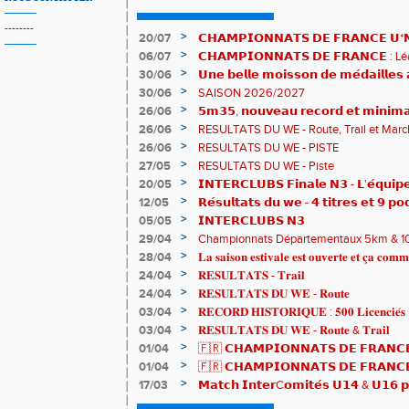
--------
>
20/07
𝗖𝗛𝗔𝗠𝗣𝗜𝗢𝗡𝗡𝗔𝗧𝗦 𝗗𝗘 𝗙𝗥𝗔𝗡𝗖𝗘 𝗨*𝗡𝗫
𝗵𝗶𝘀𝘁𝗼𝗿𝗶𝗾𝘂𝗲𝘀 !
>
06/07
𝗖𝗛𝗔𝗠𝗣𝗜𝗢𝗡𝗡𝗔𝗧𝗦 𝗗𝗘 𝗙𝗥𝗔𝗡𝗖𝗘 :
83è !
>
30/06
𝗨𝗻𝗲 𝗯𝗲𝗹𝗹𝗲 𝗺𝗼𝗶𝘀𝘀𝗼𝗻 𝗱𝗲 𝗺𝗲́𝗱𝗮𝗶𝗹𝗹𝗲
𝗔𝗨𝗥𝗔 !
>
30/06
SAISON 2026/2027
>
26/06
𝟱𝗺𝟯𝟱, 𝗻𝗼𝘂𝘃𝗲𝗮𝘂 𝗿𝗲𝗰𝗼𝗿𝗱 𝗲𝘁 𝗺𝗶𝗻𝗶𝗺𝗮
𝗖𝗵𝗮𝗺𝗽𝗶𝗼𝗻𝗻𝗮𝘁𝘀 𝗱𝘂 𝗠𝗼𝗻𝗱𝗲 𝗨𝟮𝟬 𝗽𝗼𝘂
>
26/06
RESULTATS DU WE - Route, Trail et Marc
>
26/06
RESULTATS DU WE - PISTE
>
27/05
RESULTATS DU WE - Piste
>
20/05
𝗜𝗡𝗧𝗘𝗥𝗖𝗟𝗨𝗕𝗦 𝗙𝗶𝗻𝗮𝗹𝗲 𝗡𝟯 - 𝗟'𝗲́𝗾𝘂𝗶𝗽𝗲
𝟯𝟮𝟰𝟮𝟳𝗽𝘁𝘀
>
12/05
𝗥𝗲́𝘀𝘂𝗹𝘁𝗮𝘁𝘀 𝗱𝘂 𝘄𝗲 - 𝟰 𝘁𝗶𝘁𝗿𝗲𝘀 𝗲𝘁 𝟵 𝗽𝗼
>
05/05
𝗜𝗡𝗧𝗘𝗥𝗖𝗟𝗨𝗕𝗦 𝗡𝟯
>
29/04
Championnats Départementaux 5km & 10km
de bronze et un max de plaisir pour tous !
>
28/04
𝐋𝐚 𝐬𝐚𝐢𝐬𝐨𝐧 𝐞𝐬𝐭𝐢𝐯𝐚𝐥𝐞 𝐞𝐬𝐭 𝐨𝐮𝐯𝐞𝐫𝐭𝐞 𝐞𝐭 𝐜̧𝐚 𝐜𝐨𝐦𝐦
>
24/04
𝐑𝐄𝐒𝐔𝐋𝐓𝐀𝐓𝐒 - 𝐓𝐫𝐚𝐢𝐥
>
24/04
𝐑𝐄𝐒𝐔𝐋𝐓𝐀𝐓𝐒 𝐃𝐔 𝐖𝐄 - 𝐑𝐨𝐮𝐭𝐞
>
03/04
𝐑𝐄𝐂𝐎𝐑𝐃 𝐇𝐈𝐒𝐓𝐎𝐑𝐈𝐐𝐔𝐄 : 𝟓𝟎𝟎 𝐋𝐢𝐜𝐞𝐧𝐜𝐢𝐞́𝐬 
>
03/04
𝐑𝐄𝐒𝐔𝐋𝐓𝐀𝐓𝐒 𝐃𝐔 𝐖𝐄 - 𝐑𝐨𝐮𝐭𝐞 & 𝐓𝐫𝐚𝐢𝐥
>
01/04
🇫🇷 𝗖𝗛𝗔𝗠𝗣𝗜𝗢𝗡𝗡𝗔𝗧𝗦 𝗗𝗘 𝗙𝗥𝗔𝗡𝗖𝗘
résultats
>
01/04
🇫🇷 𝗖𝗛𝗔𝗠𝗣𝗜𝗢𝗡𝗡𝗔𝗧𝗦 𝗗𝗘 𝗙𝗥𝗔𝗡𝗖𝗘 
𝒕𝒓𝒂𝒊𝒍𝒆𝒖𝒓𝒔 𝒓𝒂𝒎𝒆̀𝒏𝒆𝒏𝒕 4 𝒎𝒆́𝒅𝒂𝒊𝒍𝒍𝒆𝒔 !
>
17/03
𝗠𝗮𝘁𝗰𝗵 𝗜𝗻𝘁𝗲𝗿C𝗼𝗺𝗶𝘁𝗲́𝘀 𝗨𝟭𝟰 & 𝗨𝟭𝟲 𝗽𝗼
𝗟𝗼𝘂𝗸𝗮 𝗲𝘁 𝗥𝗼𝗺𝗮𝗻 !