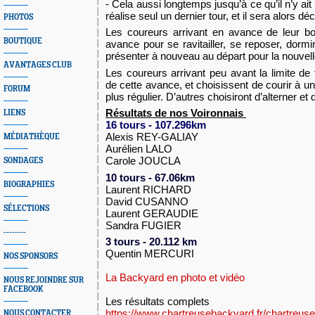
- Cela aussi longtemps jusqu’à ce qu’il n’y ait 
réalise seul un dernier tour, et il sera alors 
PHOTOS
Les coureurs arrivant en avance de leur bou
BOUTIQUE
avance pour se ravitailler, se reposer, dormi
présenter à nouveau au départ pour la nouvell
AVANTAGES CLUB
Les coureurs arrivant peu avant la limite de
de cette avance, et choisissent de courir à u
FORUM
plus régulier. D’autres choisiront d’alterner e
Résultats de nos Voironnais 
LIENS
16 tours - 107.296km
Alexis REY-GALIAY 
MÉDIATHÈQUE
Aurélien LALO 
Carole JOUCLA 
SONDAGES
10 tours - 67.06km
BIOGRAPHIES
Laurent RICHARD
David CUSANNO
SÉLECTIONS
Laurent GERAUDIE
Sandra FUGIER
--------
3 tours - 20.112 km
Quentin MERCURI 
NOS SPONSORS
La Backyard en photo et vidéo
NOUS REJOINDRE SUR
FACEBOOK
Les résultats complets 
https://www.chartreusebackyard.fr/chartreus
NOUS CONTACTER