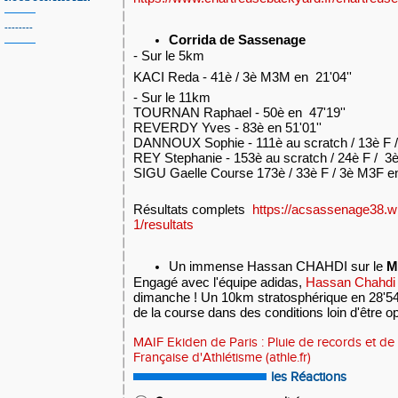
--------
Corrida de Sassenage
- Sur 
le 5km
KACI Reda - 41è / 3è M3M en  21'04''  
- Sur le 11km
TOURNAN Raphael - 50è en  47'19''
REVERDY Yves - 83è en 51'01'' 
DANNOUX Sophie - 111è au scratch / 13è F / 
REY Stephanie - 153è au scratch / 24è F /  3è
SIGU Gaelle Course 173è / 33è F / 3è M3F en 
Résultats complets  
https://acsassenage38.w
1/resultats
Un immense Hassan CHAHDI sur le
M
Engagé avec l'équipe adidas,
Hassan Chahdi
dimanche ! Un
 10km stratosphérique en 28'54 
de la course dans des conditions loin d'être op
MAIF Ekiden de Paris : Pluie de records et de 
Française d'Athlétisme (athle.fr)
les Réactions