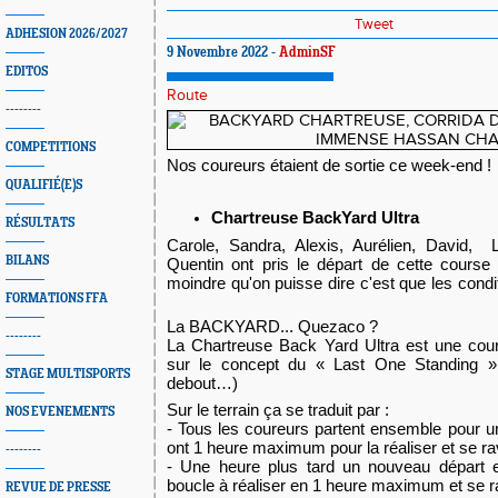
Tweet
ADHESION 2026/2027
9 Novembre 2022 -
AdminSF
EDITOS
Route
--------
COMPETITIONS
Nos coureurs étaient de sortie ce week-end !
QUALIFIÉ(E)S
Chartreuse BackYard Ultra
RÉSULTATS
Carole, Sandra, Alexis, Aurélien, David,  
BILANS
Quentin ont pris le départ de cette course 
moindre qu'on puisse dire c'est que les condi
FORMATIONS FFA
La 
BACKYARD... Quezaco ? 
--------
La Chartreuse Back Yard Ultra est une cour
sur le concept du « Last One Standing » 
STAGE MULTISPORTS
debout…)
Sur le terrain ça se traduit par : 
NOS EVENEMENTS
- Tous les coureurs partent ensemble pour un
ont 1 heure maximum pour la réaliser et se ravi
--------
- Une heure plus tard un nouveau départ 
boucle à réaliser en 1 heure maximum et se rav
REVUE DE PRESSE