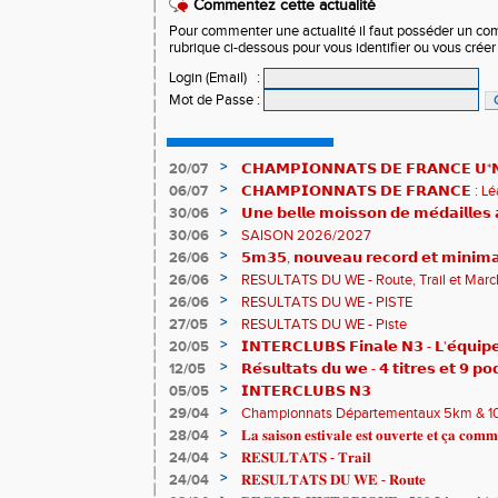
Commentez cette actualité
Pour commenter une actualité il faut posséder un compt
rubrique ci-dessous pour vous identifier ou vous crée
Login (Email)
:
Mot de Passe
:
>
20/07
𝗖𝗛𝗔𝗠𝗣𝗜𝗢𝗡𝗡𝗔𝗧𝗦 𝗗𝗘 𝗙𝗥𝗔𝗡𝗖𝗘 𝗨*𝗡𝗫
𝗵𝗶𝘀𝘁𝗼𝗿𝗶𝗾𝘂𝗲𝘀 !
>
06/07
𝗖𝗛𝗔𝗠𝗣𝗜𝗢𝗡𝗡𝗔𝗧𝗦 𝗗𝗘 𝗙𝗥𝗔𝗡𝗖𝗘 :
83è !
>
30/06
𝗨𝗻𝗲 𝗯𝗲𝗹𝗹𝗲 𝗺𝗼𝗶𝘀𝘀𝗼𝗻 𝗱𝗲 𝗺𝗲́𝗱𝗮𝗶𝗹𝗹𝗲
𝗔𝗨𝗥𝗔 !
>
30/06
SAISON 2026/2027
>
26/06
𝟱𝗺𝟯𝟱, 𝗻𝗼𝘂𝘃𝗲𝗮𝘂 𝗿𝗲𝗰𝗼𝗿𝗱 𝗲𝘁 𝗺𝗶𝗻𝗶𝗺𝗮
𝗖𝗵𝗮𝗺𝗽𝗶𝗼𝗻𝗻𝗮𝘁𝘀 𝗱𝘂 𝗠𝗼𝗻𝗱𝗲 𝗨𝟮𝟬 𝗽𝗼𝘂
>
26/06
RESULTATS DU WE - Route, Trail et Marc
>
26/06
RESULTATS DU WE - PISTE
>
27/05
RESULTATS DU WE - Piste
>
20/05
𝗜𝗡𝗧𝗘𝗥𝗖𝗟𝗨𝗕𝗦 𝗙𝗶𝗻𝗮𝗹𝗲 𝗡𝟯 - 𝗟'𝗲́𝗾𝘂𝗶𝗽𝗲
𝟯𝟮𝟰𝟮𝟳𝗽𝘁𝘀
>
12/05
𝗥𝗲́𝘀𝘂𝗹𝘁𝗮𝘁𝘀 𝗱𝘂 𝘄𝗲 - 𝟰 𝘁𝗶𝘁𝗿𝗲𝘀 𝗲𝘁 𝟵 𝗽𝗼
>
05/05
𝗜𝗡𝗧𝗘𝗥𝗖𝗟𝗨𝗕𝗦 𝗡𝟯
>
29/04
Championnats Départementaux 5km & 10km
de bronze et un max de plaisir pour tous !
>
28/04
𝐋𝐚 𝐬𝐚𝐢𝐬𝐨𝐧 𝐞𝐬𝐭𝐢𝐯𝐚𝐥𝐞 𝐞𝐬𝐭 𝐨𝐮𝐯𝐞𝐫𝐭𝐞 𝐞𝐭 𝐜̧𝐚 𝐜𝐨𝐦𝐦
>
24/04
𝐑𝐄𝐒𝐔𝐋𝐓𝐀𝐓𝐒 - 𝐓𝐫𝐚𝐢𝐥
>
24/04
𝐑𝐄𝐒𝐔𝐋𝐓𝐀𝐓𝐒 𝐃𝐔 𝐖𝐄 - 𝐑𝐨𝐮𝐭𝐞