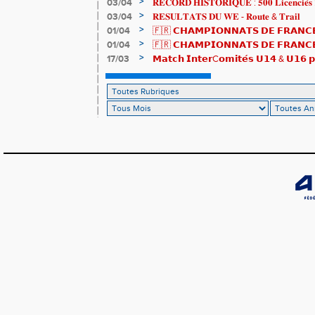
>
03/04
𝐑𝐄𝐂𝐎𝐑𝐃 𝐇𝐈𝐒𝐓𝐎𝐑𝐈𝐐𝐔𝐄 : 𝟓𝟎𝟎 𝐋𝐢𝐜𝐞𝐧𝐜𝐢𝐞́𝐬 
>
03/04
𝐑𝐄𝐒𝐔𝐋𝐓𝐀𝐓𝐒 𝐃𝐔 𝐖𝐄 - 𝐑𝐨𝐮𝐭𝐞 & 𝐓𝐫𝐚𝐢𝐥
>
01/04
🇫🇷 𝗖𝗛𝗔𝗠𝗣𝗜𝗢𝗡𝗡𝗔𝗧𝗦 𝗗𝗘 𝗙𝗥𝗔𝗡𝗖𝗘
résultats
>
01/04
🇫🇷 𝗖𝗛𝗔𝗠𝗣𝗜𝗢𝗡𝗡𝗔𝗧𝗦 𝗗𝗘 𝗙𝗥𝗔𝗡𝗖𝗘 
𝒕𝒓𝒂𝒊𝒍𝒆𝒖𝒓𝒔 𝒓𝒂𝒎𝒆̀𝒏𝒆𝒏𝒕 4 𝒎𝒆́𝒅𝒂𝒊𝒍𝒍𝒆𝒔 !
>
17/03
𝗠𝗮𝘁𝗰𝗵 𝗜𝗻𝘁𝗲𝗿C𝗼𝗺𝗶𝘁𝗲́𝘀 𝗨𝟭𝟰 & 𝗨𝟭𝟲 𝗽𝗼
𝗟𝗼𝘂𝗸𝗮 𝗲𝘁 𝗥𝗼𝗺𝗮𝗻 !