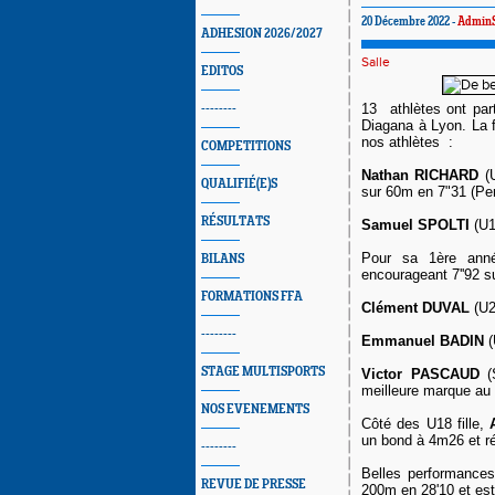
20 Décembre 2022 -
Admin
ADHESION 2026/2027
Salle
EDITOS
13 athlètes ont par
--------
Diagana à Lyon. La 
nos athlètes :
COMPETITIONS
Nathan RICHARD
(U
QUALIFIÉ(E)S
sur 60m en 7"31 (Per
RÉSULTATS
Samuel SPOLTI
(U1
Pour sa 1ère anné
BILANS
encourageant 7''92 s
FORMATIONS FFA
Clément DUVAL
(U2
--------
Emmanuel BADIN
(
STAGE MULTISPORTS
Victor PASCAUD
(S
meilleure marque au
NOS EVENEMENTS
Côté des U18 fille,
un bond à 4m26 et ré
--------
Belles performance
REVUE DE PRESSE
200m en 28'10 et est