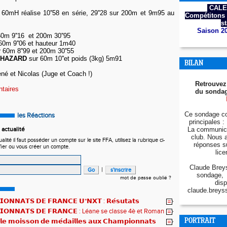
CALE
60mH réalise 10''58 en série, 29''28 sur 200m et 9m95 au
Compétitons 
s
Saison 2
0m 9''16 et 200m 30''95
60m 9''06 et hauteur 1m40
 60m 8''99 et 200m 30''55
THAZARD
sur 60m 10''et poids (3kg) 5m91
BILAN
né et Nicolas (Juge et Coach !)
Retrouvez
ntaires
du sondag
Ce sondage co
les Réactions
principales : 
actualité
La communica
club. Nous 
ité il faut posséder un compte sur le site FFA, utilisez la rubrique ci-
réponses s
fier ou vous créer un compte.
lice
Claude Breys
|
sondage, 
mot de passe oublié ?
disp
claude.breys
𝗢𝗡𝗡𝗔𝗧𝗦 𝗗𝗘 𝗙𝗥𝗔𝗡𝗖𝗘 𝗨*𝗡𝗫𝗧 : 𝗥𝗲́𝘀𝘂𝘁𝗮𝘁𝘀
𝗾𝘂𝗲𝘀 !
𝗜𝗢𝗡𝗡𝗔𝗧𝗦 𝗗𝗘 𝗙𝗥𝗔𝗡𝗖𝗘 : Léane se classe 4è et Roman
𝗹𝗲 𝗺𝗼𝗶𝘀𝘀𝗼𝗻 𝗱𝗲 𝗺𝗲́𝗱𝗮𝗶𝗹𝗹𝗲𝘀 𝗮𝘂𝘅 𝗖𝗵𝗮𝗺𝗽𝗶𝗼𝗻𝗻𝗮𝘁𝘀
PORTRAIT