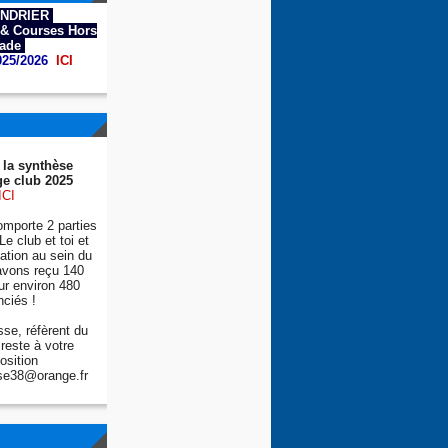
NDRIER
& Courses Hors
tade
025/2026
ICI
 la synthèse
e club 2025
ICI
mporte 2 parties
Le club et toi et
tion au sein du
avons reçu 140
ur environ 480
nciés !
se, réfèrent du
reste à votre
osition
se38@orange.fr