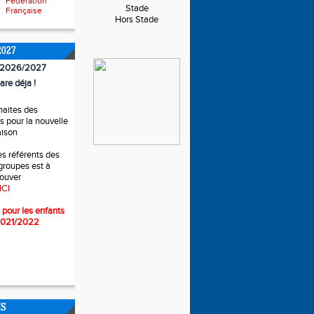
Fédération
Stade
Française
Hors Stade
2027
n 2026/2027
are déja !
haites des
 pour la nouvelle
aison
es référents des
 groupes est à
rouver
ICI
 pour l
es enfants
2021/2022
NS