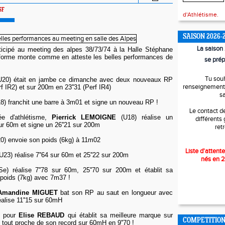
SF
d'Athlétisme.
SAISON 2026-
La saiso
ticipé au meeting des alpes 38/73/74 à la Halle Stéphane
forme monte comme en atteste les belles performances de
se prép
Tu sou
20) était en jambe ce dimanche avec deux nouveaux RP
renseignements
f IR2) et sur 200m en 23''31 (Perf IR4)
s
8) franchit une barre à 3m01 et signe un nouveau RP !
Le contact d
e d'athlétisme,
Pierrick LEMOIGNE
(U18) réalise un
différents
ur 60m et signe un 26''21 sur 200m
ret
0) envoie son poids (6kg) à 11m02
Liste d'attente
U23) réalise 7''64 sur 60m et 25''22 sur 200m
nés en 
e) réalise 7''78 sur 60m, 25''70 sur 200m et établit sa
 poids (7kg) avec 7m37 !
Amandine MIGUET
bat son RP au saut en longueur avec
alise 11''15 sur 60mH
s pour
Elise REBAUD
qui établit sa meilleure marque sur
COMPETITIO
 tout proche de son record sur 60mH en 9''70 !