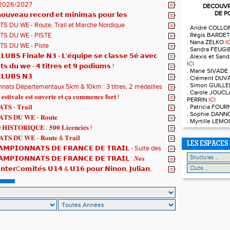
2026/2027
DECOUVRE
DE P
𝘂𝘃𝗲𝗮𝘂 𝗿𝗲𝗰𝗼𝗿𝗱 𝗲𝘁 𝗺𝗶𝗻𝗶𝗺𝗮𝘀 𝗽𝗼𝘂𝗿 𝗹𝗲𝘀
𝗻𝗻𝗮𝘁𝘀 𝗱𝘂 𝗠𝗼𝗻𝗱𝗲 𝗨𝟮𝟬 𝗽𝗼𝘂𝗿 𝗔𝗹𝗼𝗶̈𝘀 !
S DU WE - Route, Trail et Marche Nordique
. André COLL
S DU WE - PISTE
. Régis BARDE
. Nana ZELKO
I
S DU WE - Piste
. Sandra FEUG
𝗨𝗕𝗦 𝗙𝗶𝗻𝗮𝗹𝗲 𝗡𝟯 - 𝗟'𝗲́𝗾𝘂𝗶𝗽𝗲 𝘀𝗲 𝗰𝗹𝗮𝘀𝘀𝗲 𝟱𝗲̀ 𝗮𝘃𝗲𝗰
. Alexis et Sa
𝘁𝘀
ICI
𝘁𝘀 𝗱𝘂 𝘄𝗲 - 𝟰 𝘁𝗶𝘁𝗿𝗲𝘀 𝗲𝘁 𝟵 𝗽𝗼𝗱𝗶𝘂𝗺𝘀 !
. Marie SIVADE
𝗟𝗨𝗕𝗦 𝗡𝟯
. Clément DUV
. Simon GUILL
ats Départementaux 5km & 10km : 3 titres, 2 médailles
. Carole JOUCL
 et un max de plaisir pour tous !
 𝐞𝐬𝐭𝐢𝐯𝐚𝐥𝐞 𝐞𝐬𝐭 𝐨𝐮𝐯𝐞𝐫𝐭𝐞 𝐞𝐭 𝐜̧𝐚 𝐜𝐨𝐦𝐦𝐞𝐧𝐜𝐞 𝐟𝐨𝐫𝐭 !
PERRIN
ICI
𝐓𝐒 - 𝐓𝐫𝐚𝐢𝐥
. Patricia FOU
. Sophie DAN
𝐓𝐒 𝐃𝐔 𝐖𝐄 - 𝐑𝐨𝐮𝐭𝐞
. Myrtille LEM
𝐈𝐒𝐓𝐎𝐑𝐈𝐐𝐔𝐄 : 𝟓𝟎𝟎 𝐋𝐢𝐜𝐞𝐧𝐜𝐢𝐞́𝐬 !
𝐓𝐒 𝐃𝐔 𝐖𝐄 - 𝐑𝐨𝐮𝐭𝐞 & 𝐓𝐫𝐚𝐢𝐥
LES ESPACES
𝗠𝗣𝗜𝗢𝗡𝗡𝗔𝗧𝗦 𝗗𝗘 𝗙𝗥𝗔𝗡𝗖𝗘 𝗗𝗘 𝗧𝗥𝗔𝗜𝗟 - Suite des
𝗠𝗣𝗜𝗢𝗡𝗡𝗔𝗧𝗦 𝗗𝗘 𝗙𝗥𝗔𝗡𝗖𝗘 𝗗𝗘 𝗧𝗥𝗔𝗜𝗟 : 𝑵𝒐𝒔
 𝒓𝒂𝒎𝒆̀𝒏𝒆𝒏𝒕 4 𝒎𝒆́𝒅𝒂𝒊𝒍𝒍𝒆𝒔 !
𝗻𝘁𝗲𝗿C𝗼𝗺𝗶𝘁𝗲́𝘀 𝗨𝟭𝟰 & 𝗨𝟭𝟲 𝗽𝗼𝘂𝗿 𝗡𝗶𝗻𝗼𝗻, 𝗝𝘂𝗹𝗶𝗮𝗻,
𝘁 𝗥𝗼𝗺𝗮𝗻 !