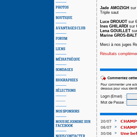
PHOTOS
Jade AMOZIGH
sur 
Triple saut
BOUTIQUE
Luce DROUOT
sur 6
Ines GHILARDI
sur 
AVANTAGES CLUB
Lena GOUILLET
sur
Marine GROS-BAL
FORUM
Merci à nos juges Re
LIENS
Résultats compléme
MÉDIATHÈQUE
SONDAGES
Commentez cette 
BIOGRAPHIES
Pour commenter une actual
dessous pour vous identi
SÉLECTIONS
Login (Email)
:
--------
Mot de Passe
:
NOS SPONSORS
>
20/07
𝗖𝗛𝗔𝗠𝗣
NOUS REJOINDRE SUR
FACEBOOK
𝗵𝗶𝘀𝘁𝗼𝗿𝗶
>
06/07
𝗖𝗛𝗔𝗠𝗣
83è !
>
30/06
𝗨𝗻𝗲 𝗯𝗲𝗹
NOUS CONTACTER