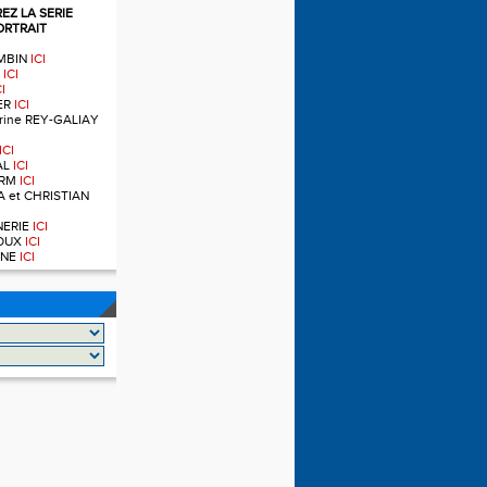
Z LA SERIE
ORTRAIT
OMBIN
ICI
T
ICI
CI
IER
ICI
ndrine REY-GALIAY
ICI
AL
ICI
ERM
ICI
A et CHRISTIAN
RNERIE
ICI
NOUX
ICI
OINE
ICI