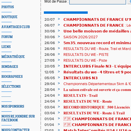
Mot de Passe
:
PHOTOS
BOUTIQUE
>
20/07
𝗖𝗛𝗔𝗠𝗣𝗜𝗢𝗡𝗡𝗔𝗧𝗦 𝗗𝗘 𝗙𝗥𝗔𝗡𝗖𝗘 𝗨*𝗡𝗫
𝗵𝗶𝘀𝘁𝗼𝗿𝗶𝗾𝘂𝗲𝘀 !
>
06/07
𝗖𝗛𝗔𝗠𝗣𝗜𝗢𝗡𝗡𝗔𝗧𝗦 𝗗𝗘 𝗙𝗥𝗔𝗡𝗖𝗘 :
AVANTAGES CLUB
83è !
>
30/06
𝗨𝗻𝗲 𝗯𝗲𝗹𝗹𝗲 𝗺𝗼𝗶𝘀𝘀𝗼𝗻 𝗱𝗲 𝗺𝗲́𝗱𝗮𝗶𝗹𝗹𝗲
𝗔𝗨𝗥𝗔 !
>
30/06
SAISON 2026/2027
FORUM
>
26/06
𝟱𝗺𝟯𝟱, 𝗻𝗼𝘂𝘃𝗲𝗮𝘂 𝗿𝗲𝗰𝗼𝗿𝗱 𝗲𝘁 𝗺𝗶𝗻𝗶𝗺𝗮
LIENS
𝗖𝗵𝗮𝗺𝗽𝗶𝗼𝗻𝗻𝗮𝘁𝘀 𝗱𝘂 𝗠𝗼𝗻𝗱𝗲 𝗨𝟮𝟬 𝗽𝗼𝘂
>
26/06
RESULTATS DU WE - Route, Trail et Marc
>
26/06
RESULTATS DU WE - PISTE
MÉDIATHÈQUE
>
27/05
RESULTATS DU WE - Piste
>
20/05
𝗜𝗡𝗧𝗘𝗥𝗖𝗟𝗨𝗕𝗦 𝗙𝗶𝗻𝗮𝗹𝗲 𝗡𝟯 - 𝗟'𝗲́𝗾𝘂𝗶𝗽𝗲
SONDAGES
𝟯𝟮𝟰𝟮𝟳𝗽𝘁𝘀
>
12/05
𝗥𝗲́𝘀𝘂𝗹𝘁𝗮𝘁𝘀 𝗱𝘂 𝘄𝗲 - 𝟰 𝘁𝗶𝘁𝗿𝗲𝘀 𝗲𝘁 𝟵 𝗽𝗼
BIOGRAPHIES
>
05/05
𝗜𝗡𝗧𝗘𝗥𝗖𝗟𝗨𝗕𝗦 𝗡𝟯
>
29/04
Championnats Départementaux 5km & 10km
SÉLECTIONS
de bronze et un max de plaisir pour tous !
>
28/04
𝐋𝐚 𝐬𝐚𝐢𝐬𝐨𝐧 𝐞𝐬𝐭𝐢𝐯𝐚𝐥𝐞 𝐞𝐬𝐭 𝐨𝐮𝐯𝐞𝐫𝐭𝐞 𝐞𝐭 𝐜̧𝐚 𝐜𝐨𝐦𝐦
>
24/04
𝐑𝐄𝐒𝐔𝐋𝐓𝐀𝐓𝐒 - 𝐓𝐫𝐚𝐢𝐥
--------
>
24/04
𝐑𝐄𝐒𝐔𝐋𝐓𝐀𝐓𝐒 𝐃𝐔 𝐖𝐄 - 𝐑𝐨𝐮𝐭𝐞
>
NOS SPONSORS
03/04
𝐑𝐄𝐂𝐎𝐑𝐃 𝐇𝐈𝐒𝐓𝐎𝐑𝐈𝐐𝐔𝐄 : 𝟓𝟎𝟎 𝐋𝐢𝐜𝐞𝐧𝐜𝐢𝐞́𝐬 
>
03/04
𝐑𝐄𝐒𝐔𝐋𝐓𝐀𝐓𝐒 𝐃𝐔 𝐖𝐄 - 𝐑𝐨𝐮𝐭𝐞 & 𝐓𝐫𝐚𝐢𝐥
NOUS REJOINDRE SUR
>
01/04
🇫🇷 𝗖𝗛𝗔𝗠𝗣𝗜𝗢𝗡𝗡𝗔𝗧𝗦 𝗗𝗘 𝗙𝗥𝗔𝗡𝗖𝗘
FACEBOOK
résultats
>
01/04
🇫🇷 𝗖𝗛𝗔𝗠𝗣𝗜𝗢𝗡𝗡𝗔𝗧𝗦 𝗗𝗘 𝗙𝗥𝗔𝗡𝗖𝗘 
𝒕𝒓𝒂𝒊𝒍𝒆𝒖𝒓𝒔 𝒓𝒂𝒎𝒆̀𝒏𝒆𝒏𝒕 4 𝒎𝒆́𝒅𝒂𝒊𝒍𝒍𝒆𝒔 !
>
NOUS CONTACTER
17/03
𝗠𝗮𝘁𝗰𝗵 𝗜𝗻𝘁𝗲𝗿C𝗼𝗺𝗶𝘁𝗲́𝘀 𝗨𝟭𝟰 & 𝗨𝟭𝟲 𝗽𝗼