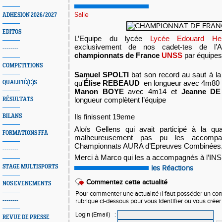
Salle
ADHESION 2026/2027
EDITOS
L’Equipe du lycée 
Lycée Edouard Herr
exclusivement de nos cadet-tes de l’AL
--------
championnats de France 
UNSS
 par équipes
COMPETITIONS
Samuel SPOLTI
 bat son record au saut à la
qu'
Élise REBEAUD
  en longueur avec 4m80 
QUALIFIÉ(E)S
Manon BOYE 
avec 4m14 et 
Jeanne D
longueur complètent l’équipe
RÉSULTATS
Ils finissent 19eme
BILANS
Aloïs Gellens qui avait participé à la quali
FORMATIONS FFA
malheureusement pas pu les accompag
Championnats AURA d’Epreuves Combinées
--------
Merci à Marco qui les a accompagnés à l’INS
STAGE MULTISPORTS
les Réactions
Commentez cette actualité
NOS EVENEMENTS
Pour commenter une actualité il faut posséder un compt
--------
rubrique ci-dessous pour vous identifier ou vous crée
Login (Email)
:
REVUE DE PRESSE