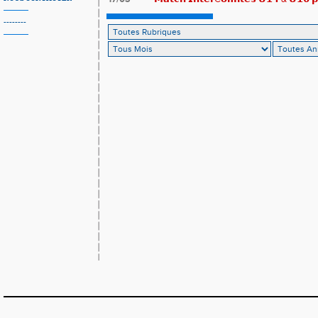
𝗟𝗼𝘂𝗸𝗮 𝗲𝘁 𝗥𝗼𝗺𝗮𝗻 !
--------