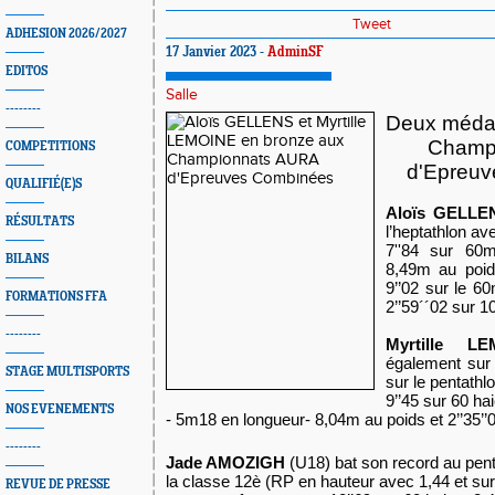
Tweet
ADHESION 2026/2027
17 Janvier 2023 -
AdminSF
EDITOS
Salle
--------
Deux médai
Champ
COMPETITIONS
d'Epreuv
QUALIFIÉ(E)S
Aloïs GELLE
RÉSULTATS
l’heptathlon av
7''84 sur 60m
BILANS
8,49m au poid
9’’02 sur le 6
FORMATIONS FFA
2’’59´´02 sur 
--------
Myrtille LE
également sur
STAGE MULTISPORTS
sur le
 pentathl
9’’45 sur 60 ha
NOS EVENEMENTS
- 5m18 en longueur- 8,04m au poids et 2’’35’
--------
Jade AMOZIGH
 (U18) bat son record au pent
la classe 12è (RP en hauteur avec 1,44 et sur 
REVUE DE PRESSE