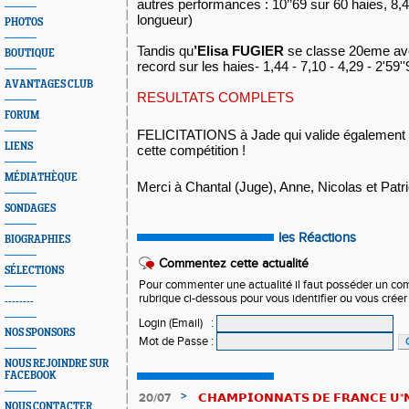
autres performances : 10’’69 sur 60 haies, 8,4
longueur) 
PHOTOS
Tandis qu
’Elisa FUGIER
 se classe 20eme ave
BOUTIQUE
record sur les haies- 1,44 - 7,10 - 4,29 - 2'59''
AVANTAGES CLUB
RESULTATS COMPLETS 
FORUM
FELICITATIONS à Jade qui valide également s
LIENS
cette compétition !
MÉDIATHÈQUE
Merci à Chantal (Juge), Anne, Nicolas et Patr
SONDAGES
les Réactions
BIOGRAPHIES
Commentez cette actualité
SÉLECTIONS
Pour commenter une actualité il faut posséder un compt
rubrique ci-dessous pour vous identifier ou vous crée
--------
Login (Email)
:
NOS SPONSORS
Mot de Passe
:
NOUS REJOINDRE SUR
FACEBOOK
>
20/07
𝗖𝗛𝗔𝗠𝗣𝗜𝗢𝗡𝗡𝗔𝗧𝗦 𝗗𝗘 𝗙𝗥𝗔𝗡𝗖𝗘 𝗨*𝗡𝗫
NOUS CONTACTER