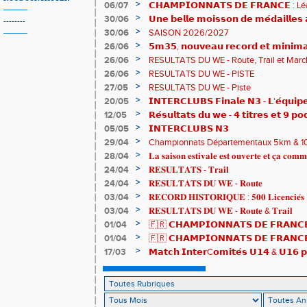
𝗵𝗶𝘀𝘁𝗼𝗿𝗶𝗾𝘂𝗲𝘀 !
>
06/07
𝗖𝗛𝗔𝗠𝗣𝗜𝗢𝗡𝗡𝗔𝗧𝗦 𝗗𝗘 𝗙𝗥𝗔𝗡𝗖𝗘 :
83è !
>
30/06
𝗨𝗻𝗲 𝗯𝗲𝗹𝗹𝗲 𝗺𝗼𝗶𝘀𝘀𝗼𝗻 𝗱𝗲 𝗺𝗲́𝗱𝗮𝗶𝗹𝗹𝗲
--------
𝗔𝗨𝗥𝗔 !
>
30/06
SAISON 2026/2027
>
26/06
𝟱𝗺𝟯𝟱, 𝗻𝗼𝘂𝘃𝗲𝗮𝘂 𝗿𝗲𝗰𝗼𝗿𝗱 𝗲𝘁 𝗺𝗶𝗻𝗶𝗺𝗮
𝗖𝗵𝗮𝗺𝗽𝗶𝗼𝗻𝗻𝗮𝘁𝘀 𝗱𝘂 𝗠𝗼𝗻𝗱𝗲 𝗨𝟮𝟬 𝗽𝗼𝘂
>
26/06
RESULTATS DU WE - Route, Trail et Marc
>
26/06
RESULTATS DU WE - PISTE
>
27/05
RESULTATS DU WE - Piste
>
20/05
𝗜𝗡𝗧𝗘𝗥𝗖𝗟𝗨𝗕𝗦 𝗙𝗶𝗻𝗮𝗹𝗲 𝗡𝟯 - 𝗟'𝗲́𝗾𝘂𝗶𝗽𝗲
𝟯𝟮𝟰𝟮𝟳𝗽𝘁𝘀
>
12/05
𝗥𝗲́𝘀𝘂𝗹𝘁𝗮𝘁𝘀 𝗱𝘂 𝘄𝗲 - 𝟰 𝘁𝗶𝘁𝗿𝗲𝘀 𝗲𝘁 𝟵 𝗽𝗼
>
05/05
𝗜𝗡𝗧𝗘𝗥𝗖𝗟𝗨𝗕𝗦 𝗡𝟯
>
29/04
Championnats Départementaux 5km & 10km
de bronze et un max de plaisir pour tous !
>
28/04
𝐋𝐚 𝐬𝐚𝐢𝐬𝐨𝐧 𝐞𝐬𝐭𝐢𝐯𝐚𝐥𝐞 𝐞𝐬𝐭 𝐨𝐮𝐯𝐞𝐫𝐭𝐞 𝐞𝐭 𝐜̧𝐚 𝐜𝐨𝐦𝐦
>
24/04
𝐑𝐄𝐒𝐔𝐋𝐓𝐀𝐓𝐒 - 𝐓𝐫𝐚𝐢𝐥
>
24/04
𝐑𝐄𝐒𝐔𝐋𝐓𝐀𝐓𝐒 𝐃𝐔 𝐖𝐄 - 𝐑𝐨𝐮𝐭𝐞
>
03/04
𝐑𝐄𝐂𝐎𝐑𝐃 𝐇𝐈𝐒𝐓𝐎𝐑𝐈𝐐𝐔𝐄 : 𝟓𝟎𝟎 𝐋𝐢𝐜𝐞𝐧𝐜𝐢𝐞́𝐬 
>
03/04
𝐑𝐄𝐒𝐔𝐋𝐓𝐀𝐓𝐒 𝐃𝐔 𝐖𝐄 - 𝐑𝐨𝐮𝐭𝐞 & 𝐓𝐫𝐚𝐢𝐥
>
01/04
🇫🇷 𝗖𝗛𝗔𝗠𝗣𝗜𝗢𝗡𝗡𝗔𝗧𝗦 𝗗𝗘 𝗙𝗥𝗔𝗡𝗖𝗘
résultats
>
01/04
🇫🇷 𝗖𝗛𝗔𝗠𝗣𝗜𝗢𝗡𝗡𝗔𝗧𝗦 𝗗𝗘 𝗙𝗥𝗔𝗡𝗖𝗘 
𝒕𝒓𝒂𝒊𝒍𝒆𝒖𝒓𝒔 𝒓𝒂𝒎𝒆̀𝒏𝒆𝒏𝒕 4 𝒎𝒆́𝒅𝒂𝒊𝒍𝒍𝒆𝒔 !
>
17/03
𝗠𝗮𝘁𝗰𝗵 𝗜𝗻𝘁𝗲𝗿C𝗼𝗺𝗶𝘁𝗲́𝘀 𝗨𝟭𝟰 & 𝗨𝟭𝟲 𝗽𝗼
𝗟𝗼𝘂𝗸𝗮 𝗲𝘁 𝗥𝗼𝗺𝗮𝗻 !