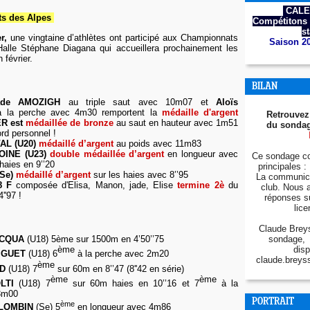
CALE
s des Alpes
Compétitons 
s
r,
une vingtaine d’athlètes ont participé aux Championnats
Saison 2
alle Stéphane Diagana qui accueillera prochainement les
 février.
BILAN
ade AMOZIGH
au triple saut avec 10m07 et
Aloïs
à la perche avec 4m30 remportent la
médaille d'argent
Retrouvez
ER est
médaillée de bronze
au saut en hauteur avec 1m51
du sondag
d personnel !
AL (U20)
médaillé d’argent
au poids avec 11m83
OINE (U23)
d
ouble médaillée d’argent
en longueur avec
Ce sondage co
aies en 9’’20
principales : 
(Se)
médaillé d’argent
sur les haies avec 8’’95
La communica
8 F
composée d'Elisa, Manon, jade, Elise
termine 2è
du
club. Nous 
''97 !
réponses s
lice
Claude Breys
sondage, 
ACQUA
(U18) 5ème sur 1500m en 4’50’’75
disp
ème
IGUET
(U18) 6
à la perche avec 2m20
claude.breys
ème
UD
(U18) 7
sur 60m en 8’’47 (8''42 en série)
ème
ème
LTI
(U18) 7
sur 60m haies en 10’’16 et 7
à la
3m00
PORTRAIT
ème
LLOMBIN
(Se) 5
en longueur avec 4m86