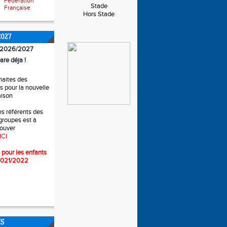
Fédération
Stade
Française
Hors Stade
2027
n 2026/2027
are déja !
haites des
 pour la nouvelle
aison
es référents des
 groupes est à
rouver
ICI
 pour l
es enfants
2021/2022
NS