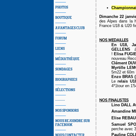
PHOTOS
Championnat
Dimanche 22 janvie
BOUTIQUE
des Alpes dans la H
France U18 & U20 fin
AVANTAGES CLUB
FORUM
NOS MEDAILLES
En U18,
J
LIENS
GELLENS
!
Elisa FUGI
nouveau Recor
MÉDIATHÈQUE
Clément DUV
Myrtille LEM
SONDAGES
5m22 et 60m h
Enzo BRAS
BIOGRAPHIES
Le
relais U1
4*1tour en 1'54
SÉLECTIONS
NOS FINALISTES
--------
Lino DALL 
NOS SPONSORS
Amandine M
Elise REBA
NOUS REJOINDRE SUR
Samuel SPO
FACEBOOK
perche avec 
Pauline CO
NOUS CONTACTER