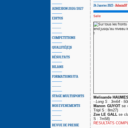
24 Janvier 2023 -
AdminSF
ADHESION 2026/2027
Salle
EDITOS
--------
COMPETITIONS
QUALIFIÉ(E)S
RÉSULTATS
BILANS
FORMATIONS FFA
--------
STAGE MULTISPORTS
Melisande
HAUME
- Long S : 3m64 - 50m
Manon
GUYOT
se 
NOS EVENEMENTS
Tripl S : 8m27)
Zoe LE GALL
se cl
--------
S : 7m58)
RESULTATS COMP
REVUE DE PRESSE