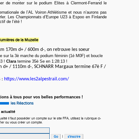
er de monter sur le podium Elites à Clermont-Ferrand le
ternationale de l’AL Voiron Athlétisme et nous n’aurons pas
parler. Les Championnats d’Europe U23 à Espoo en Finlande
tif de l’été !
s lumières de la Muzelle
km 170m d+ / 600m d-, on retrouve les soeur
e sur la 3è marche du podium féminin (1è M0F) et boucle
33 !
Clara
termine 35è Se en 1:28:13 !
m d+ / 1110m d-, SCHNARR Margaux termine 67è F /
 :
https://www.les2alpestrail.com/
ations à tous pour vos belles performances !
les Réactions
actualité
ité il faut posséder un compte sur le site FFA, utilisez la rubrique ci-
fier ou vous créer un compte.
|