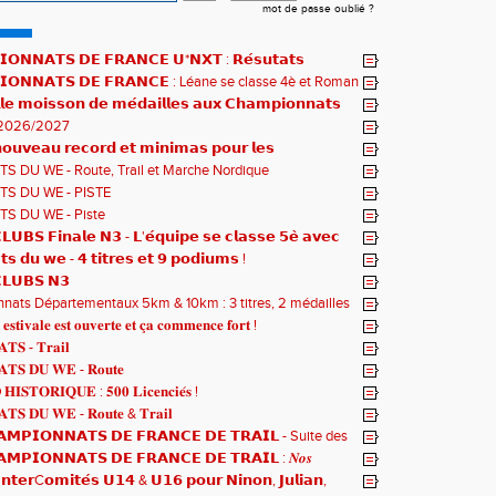
mot de passe oublié ?
𝗢𝗡𝗡𝗔𝗧𝗦 𝗗𝗘 𝗙𝗥𝗔𝗡𝗖𝗘 𝗨*𝗡𝗫𝗧 : 𝗥𝗲́𝘀𝘂𝘁𝗮𝘁𝘀
𝗾𝘂𝗲𝘀 !
𝗜𝗢𝗡𝗡𝗔𝗧𝗦 𝗗𝗘 𝗙𝗥𝗔𝗡𝗖𝗘 : Léane se classe 4è et Roman
𝗹𝗲 𝗺𝗼𝗶𝘀𝘀𝗼𝗻 𝗱𝗲 𝗺𝗲́𝗱𝗮𝗶𝗹𝗹𝗲𝘀 𝗮𝘂𝘅 𝗖𝗵𝗮𝗺𝗽𝗶𝗼𝗻𝗻𝗮𝘁𝘀
2026/2027
𝘂𝘃𝗲𝗮𝘂 𝗿𝗲𝗰𝗼𝗿𝗱 𝗲𝘁 𝗺𝗶𝗻𝗶𝗺𝗮𝘀 𝗽𝗼𝘂𝗿 𝗹𝗲𝘀
𝗻𝗻𝗮𝘁𝘀 𝗱𝘂 𝗠𝗼𝗻𝗱𝗲 𝗨𝟮𝟬 𝗽𝗼𝘂𝗿 𝗔𝗹𝗼𝗶̈𝘀 !
S DU WE - Route, Trail et Marche Nordique
S DU WE - PISTE
S DU WE - Piste
𝗨𝗕𝗦 𝗙𝗶𝗻𝗮𝗹𝗲 𝗡𝟯 - 𝗟'𝗲́𝗾𝘂𝗶𝗽𝗲 𝘀𝗲 𝗰𝗹𝗮𝘀𝘀𝗲 𝟱𝗲̀ 𝗮𝘃𝗲𝗰
𝘁𝘀
𝘁𝘀 𝗱𝘂 𝘄𝗲 - 𝟰 𝘁𝗶𝘁𝗿𝗲𝘀 𝗲𝘁 𝟵 𝗽𝗼𝗱𝗶𝘂𝗺𝘀 !
𝗟𝗨𝗕𝗦 𝗡𝟯
ats Départementaux 5km & 10km : 3 titres, 2 médailles
 et un max de plaisir pour tous !
 𝐞𝐬𝐭𝐢𝐯𝐚𝐥𝐞 𝐞𝐬𝐭 𝐨𝐮𝐯𝐞𝐫𝐭𝐞 𝐞𝐭 𝐜̧𝐚 𝐜𝐨𝐦𝐦𝐞𝐧𝐜𝐞 𝐟𝐨𝐫𝐭 !
𝐓𝐒 - 𝐓𝐫𝐚𝐢𝐥
𝐓𝐒 𝐃𝐔 𝐖𝐄 - 𝐑𝐨𝐮𝐭𝐞
𝐈𝐒𝐓𝐎𝐑𝐈𝐐𝐔𝐄 : 𝟓𝟎𝟎 𝐋𝐢𝐜𝐞𝐧𝐜𝐢𝐞́𝐬 !
𝐓𝐒 𝐃𝐔 𝐖𝐄 - 𝐑𝐨𝐮𝐭𝐞 & 𝐓𝐫𝐚𝐢𝐥
𝗠𝗣𝗜𝗢𝗡𝗡𝗔𝗧𝗦 𝗗𝗘 𝗙𝗥𝗔𝗡𝗖𝗘 𝗗𝗘 𝗧𝗥𝗔𝗜𝗟 - Suite des
𝗠𝗣𝗜𝗢𝗡𝗡𝗔𝗧𝗦 𝗗𝗘 𝗙𝗥𝗔𝗡𝗖𝗘 𝗗𝗘 𝗧𝗥𝗔𝗜𝗟 : 𝑵𝒐𝒔
 𝒓𝒂𝒎𝒆̀𝒏𝒆𝒏𝒕 4 𝒎𝒆́𝒅𝒂𝒊𝒍𝒍𝒆𝒔 !
𝗻𝘁𝗲𝗿C𝗼𝗺𝗶𝘁𝗲́𝘀 𝗨𝟭𝟰 & 𝗨𝟭𝟲 𝗽𝗼𝘂𝗿 𝗡𝗶𝗻𝗼𝗻, 𝗝𝘂𝗹𝗶𝗮𝗻,