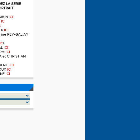
Z LA SERIE
ORTRAIT
OMBIN
ICI
T
ICI
CI
IER
ICI
ndrine REY-GALIAY
ICI
AL
ICI
ERM
ICI
A et CHRISTIAN
RNERIE
ICI
NOUX
ICI
OINE
ICI