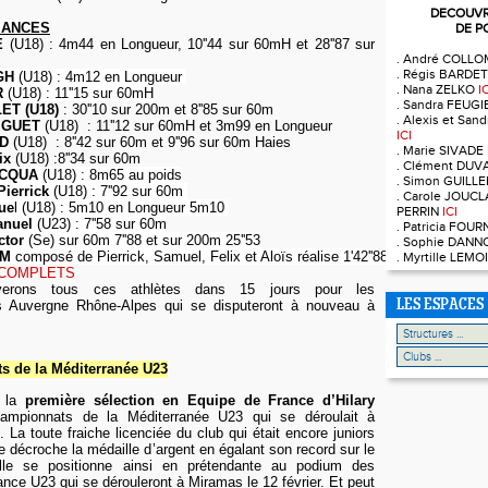
DECOUVRE
MANCES
DE P
E
(U18) : 4m44 en Longueur, 10''44 sur 60mH et 28''87 sur
. André COLL
. Régis BARDE
IGH
(U18) : 4m12 en Longueur
. Nana ZELKO
I
R
(U18) : 11''15 sur 60mH
. Sandra FEUG
ET (U18)
: 30''10 sur 200m et 8''85 sur 60m
. Alexis et Sa
MIGUET
(U18)
: 11''12 sur 60mH et 3m99 en Longueur
ICI
UD
(U18) : 8''42 sur 60m et 9''96 sur 6
0m Haies
. Marie SIVADE
ix
(U18) :8''34 sur 60m
. Clément DUV
ACQUA
(U18) :
8m65 au poids
. Simon GUILL
ierrick
(U18) : 7''92 sur 60m
. Carole JOUCL
ue
l (U18) : 5m10 en Longueur 5m10
PERRIN
ICI
anuel
(U23) : 7''58 sur 60m
. Patricia FOU
ctor
(Se) sur 60m 7''88 et sur 200m
25''53
. Sophie DAN
8M
composé de Pierrick, Samuel, Felix et Aloïs réalise 1'42''88 sur le 4*1 tour
. Myrtille LEM
 COMPLETS
uverons tous ces athlètes dans 15 jours pour les
 Auvergne Rhône-Alpes qui se disputeront à nouveau à
LES ESPACES
 de la Méditerranée U23
t la
première sélection en Equipe de France d’Hilary
mpionnats de la Méditerranée U23 qui se déroulait à
La toute fraiche licenciée du club qui était encore juniors
e décroche la médaille d’argent en égalant son record sur le
lle se positionne ainsi en prétendante au podium des
ce U23 qui se dérouleront à Miramas le 12 février. Et peut