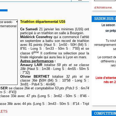
d'Athlétisme.
SAISON 2026-
Triathlon départemental U16
La saiso
Ce Samedi
21 janvier les minimes (U16) ont
se prép
participé à un triathlon en salle à Bourgoin.
Médérick Cosnefroy
qui a commencé l’athlé
Tu sou
en septembre a battu son record de triathlon
avec 81 points
(Haut S : 1m50 - 50H (84) S :
renseignements
8''81 - Long S : 5m33 - 50m S : 7''00)
et se
s
ème
classe 6
Il confirme sa sélection pour la
Le contact d
finale régionale qui aura lieu à Lyon en mars.
Autres performances
:
différents
Amaury LAIR
totalise 59 pts et se classe
ret
18è
(Haut S : 1m38 - Long S : 4m55 - 50m S
: 7''32)
Olivier BERTHET
totalise
32 pts et se
Liste d'attente
classe 36è
(
50H (84) S : 10''58 - Long S :
nés en 
3m81 - Pds4 S : 4m94)
SSER
se classe 26è et
comptabilise 53 pts
(
Pds3 S : 6m74
 S : 8''43)
classe 33è avec
47 pts
(
Long S : 3m62 - 50m S : 8''46 -
asse 38è avec 44 pts (L
ong S : 3m43 - 50m S : 8''14 - Tripl
LETS
COMPETITIO