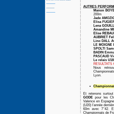
AUTRES PERFOR
--------
Manon BOY
200m
Jade AMOZ
Elisa FUGIE
Lena GOUILL
Amandine 
Elise REBA
AUBRIET Fel
Lino DALL 
LE MOIGNE P
SPOLTI Sam
BADIN Emm
PASCAUD Vi
Le relais U1
RESULTATS
Nous re
tro
Championnats
Lyon.
Championnats
Et retenons surtou
GODE
pour les Cha
Valence en Espagne. 
(U20) l’année dernièr
60m avec 7’’42. E
Championnats de Fran