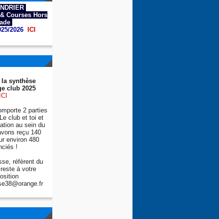
NDRIER
& Courses Hors
tade
025/2026
ICI
 la synthèse
e club 2025
ICI
mporte 2 parties
Le club et toi et
tion au sein du
avons reçu 140
ur environ 480
nciés !
se, réfèrent du
reste à votre
osition
se38@orange.fr