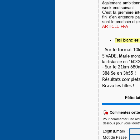
également ambitionn
week-end suivant.
C’est la première in
fini d’en entendre 
sont le prochain objec
ARTICLE FFA
Trail blanc le
- Sur le format 10
SIVADE
.
Marie
mont
la distance en 1h03'
- Sur le 21km 680
38è Se en 3h55 !
Résultats complets
Bravo les filles !
Félicit
Commentez cette 
Pour commenter une actual
dessous pour vous identi
Login (Email)
:
Mot de Passe
: