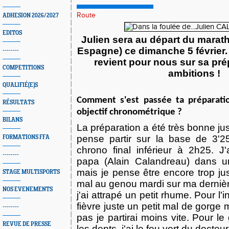
Route
ADHESION 2026/2027
EDITOS
Julien sera au départ du marat
Espagne) ce dimanche 5 février. 
--------
revient pour nous sur sa pré
COMPETITIONS
ambitions !
QUALIFIÉ(E)S
Comment s'est passée ta préparati
RÉSULTATS
objectif chronométrique ?
BILANS
La préparation a été très bonne ju
pense partir sur la base de 3'
FORMATIONS FFA
chrono final inférieur à 2h25. J
--------
papa (Alain Calandreau) dans u
mais je pense être encore trop jus
STAGE MULTISPORTS
mal au genou mardi sur ma dernièr
NOS EVENEMENTS
j'ai attrapé un petit rhume. Pour l'i
fièvre juste un petit mal de gorge 
--------
pas je partirai moins vite. Pour l
REVUE DE PRESSE
les dents, j'ai le feu vert du docteur