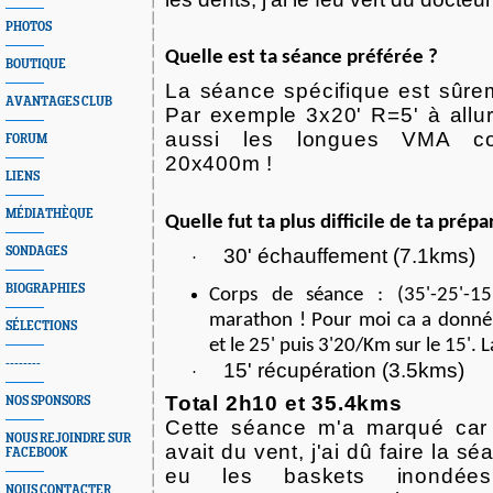
PHOTOS
Quelle est ta séance préférée ?
BOUTIQUE
La séance spécifique est sûre
AVANTAGES CLUB
Par exemple 3x20' R=5' à allu
aussi les longues VMA c
FORUM
20x400m !
LIENS
MÉDIATHÈQUE
Quelle fut ta plus difficile de ta prépa
SONDAGES
30' échauffement (7.1kms)
·
BIOGRAPHIES
Corps de séance : (35'-25'-15
marathon ! Pour moi ca a donné 
SÉLECTIONS
et le 25' puis 3'20/Km sur le 15'.
--------
15' récupération (3.5kms)
·
Total 2h10 et 35.4kms
NOS SPONSORS
Cette séance m'a marqué car il
NOUS REJOINDRE SUR
avait du vent, j'ai dû faire la sé
FACEBOOK
eu les baskets inondées
NOUS CONTACTER