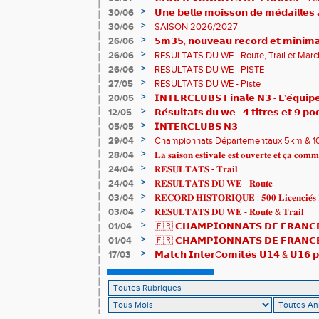
83è !
>
30/06
𝗨𝗻𝗲 𝗯𝗲𝗹𝗹𝗲 𝗺𝗼𝗶𝘀𝘀𝗼𝗻 𝗱𝗲 𝗺𝗲́𝗱𝗮𝗶𝗹𝗹𝗲
𝗔𝗨𝗥𝗔 !
>
30/06
SAISON 2026/2027
>
26/06
𝟱𝗺𝟯𝟱, 𝗻𝗼𝘂𝘃𝗲𝗮𝘂 𝗿𝗲𝗰𝗼𝗿𝗱 𝗲𝘁 𝗺𝗶𝗻𝗶𝗺𝗮
𝗖𝗵𝗮𝗺𝗽𝗶𝗼𝗻𝗻𝗮𝘁𝘀 𝗱𝘂 𝗠𝗼𝗻𝗱𝗲 𝗨𝟮𝟬 𝗽𝗼𝘂
>
26/06
RESULTATS DU WE - Route, Trail et Marc
>
26/06
RESULTATS DU WE - PISTE
>
27/05
RESULTATS DU WE - Piste
>
20/05
𝗜𝗡𝗧𝗘𝗥𝗖𝗟𝗨𝗕𝗦 𝗙𝗶𝗻𝗮𝗹𝗲 𝗡𝟯 - 𝗟'𝗲́𝗾𝘂𝗶𝗽𝗲
𝟯𝟮𝟰𝟮𝟳𝗽𝘁𝘀
>
12/05
𝗥𝗲́𝘀𝘂𝗹𝘁𝗮𝘁𝘀 𝗱𝘂 𝘄𝗲 - 𝟰 𝘁𝗶𝘁𝗿𝗲𝘀 𝗲𝘁 𝟵 𝗽𝗼
>
05/05
𝗜𝗡𝗧𝗘𝗥𝗖𝗟𝗨𝗕𝗦 𝗡𝟯
>
29/04
Championnats Départementaux 5km & 10km
de bronze et un max de plaisir pour tous !
>
28/04
𝐋𝐚 𝐬𝐚𝐢𝐬𝐨𝐧 𝐞𝐬𝐭𝐢𝐯𝐚𝐥𝐞 𝐞𝐬𝐭 𝐨𝐮𝐯𝐞𝐫𝐭𝐞 𝐞𝐭 𝐜̧𝐚 𝐜𝐨𝐦𝐦
>
24/04
𝐑𝐄𝐒𝐔𝐋𝐓𝐀𝐓𝐒 - 𝐓𝐫𝐚𝐢𝐥
>
24/04
𝐑𝐄𝐒𝐔𝐋𝐓𝐀𝐓𝐒 𝐃𝐔 𝐖𝐄 - 𝐑𝐨𝐮𝐭𝐞
>
03/04
𝐑𝐄𝐂𝐎𝐑𝐃 𝐇𝐈𝐒𝐓𝐎𝐑𝐈𝐐𝐔𝐄 : 𝟓𝟎𝟎 𝐋𝐢𝐜𝐞𝐧𝐜𝐢𝐞́𝐬 
>
03/04
𝐑𝐄𝐒𝐔𝐋𝐓𝐀𝐓𝐒 𝐃𝐔 𝐖𝐄 - 𝐑𝐨𝐮𝐭𝐞 & 𝐓𝐫𝐚𝐢𝐥
>
01/04
🇫🇷 𝗖𝗛𝗔𝗠𝗣𝗜𝗢𝗡𝗡𝗔𝗧𝗦 𝗗𝗘 𝗙𝗥𝗔𝗡𝗖𝗘
résultats
>
01/04
🇫🇷 𝗖𝗛𝗔𝗠𝗣𝗜𝗢𝗡𝗡𝗔𝗧𝗦 𝗗𝗘 𝗙𝗥𝗔𝗡𝗖𝗘 
𝒕𝒓𝒂𝒊𝒍𝒆𝒖𝒓𝒔 𝒓𝒂𝒎𝒆̀𝒏𝒆𝒏𝒕 4 𝒎𝒆́𝒅𝒂𝒊𝒍𝒍𝒆𝒔 !
>
17/03
𝗠𝗮𝘁𝗰𝗵 𝗜𝗻𝘁𝗲𝗿C𝗼𝗺𝗶𝘁𝗲́𝘀 𝗨𝟭𝟰 & 𝗨𝟭𝟲 𝗽𝗼
𝗟𝗼𝘂𝗸𝗮 𝗲𝘁 𝗥𝗼𝗺𝗮𝗻 !