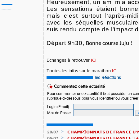
Heureusement, un ami m'a acc
Les sensations étaient bonn
--------
mais c'est surtout l'après-mid
avec les séquelles musculair
suis rendu compte de l'impact d
Départ 9h30,
Bonne course Juju !
Echanges à retrouver
ICI
Toutes les infos sur le marathon
ICI
les Réactions
Commentez cette actualité
Pour commenter une actualité il faut posséder un compt
rubrique ci-dessous pour vous identifier ou vous crée
Login (Email)
:
Mot de Passe
:
>
20/07
𝗖𝗛𝗔𝗠𝗣𝗜𝗢𝗡𝗡𝗔𝗧𝗦 𝗗𝗘 𝗙𝗥𝗔𝗡𝗖𝗘 𝗨*𝗡𝗫
𝗵𝗶𝘀𝘁𝗼𝗿𝗶𝗾𝘂𝗲𝘀 !
>
06/07
𝗖𝗛𝗔𝗠𝗣𝗜𝗢𝗡𝗡𝗔𝗧𝗦 𝗗𝗘 𝗙𝗥𝗔𝗡𝗖𝗘 :