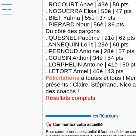
. ROCOURT Anae | 43è | 50 pts
--------
. NOGUERRA Elisa | 50è | 47 pts
. BIET Yahna | 55è | 37 pts
. PIERARD Nour | 56è | 36 pts
Du côté des garçons
. QUESNEL Pacôme | 21è | 62 pts
. ANNEQUIN Loris | 25è | 60 pts
. PERNOUD Antoine | 28è | 57 pts
. COUSIN Arthur | 34è | 54 pts
. LORPHELIN Antoine | 41è | 50 pt
. LETORT Armel | 46è | 43 pts
Félicitations
à toutes et tous ! Mer
présents : Claire, Stéphane, Nicol
des coachs !
Résultats complets
les Réactions
Commentez cette actualité
Pour commenter une actualité il faut posséder un compt