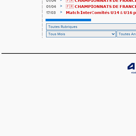
>
01/04
🇫🇷 𝗖𝗛𝗔𝗠𝗣𝗜𝗢𝗡𝗡𝗔𝗧𝗦 𝗗𝗘 𝗙𝗥𝗔𝗡𝗖𝗘
résultats
>
01/04
🇫🇷 𝗖𝗛𝗔𝗠𝗣𝗜𝗢𝗡𝗡𝗔𝗧𝗦 𝗗𝗘 𝗙𝗥𝗔𝗡𝗖𝗘 
𝒕𝒓𝒂𝒊𝒍𝒆𝒖𝒓𝒔 𝒓𝒂𝒎𝒆̀𝒏𝒆𝒏𝒕 4 𝒎𝒆́𝒅𝒂𝒊𝒍𝒍𝒆𝒔 !
>
17/03
𝗠𝗮𝘁𝗰𝗵 𝗜𝗻𝘁𝗲𝗿C𝗼𝗺𝗶𝘁𝗲́𝘀 𝗨𝟭𝟰 & 𝗨𝟭𝟲 𝗽𝗼
𝗟𝗼𝘂𝗸𝗮 𝗲𝘁 𝗥𝗼𝗺𝗮𝗻 !