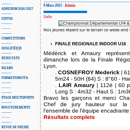
8 Mars 2023 -
Admin
ADHESION 2026/2027
Salle
EDITOS
--------
Nos jeunes étaient sur le terrain ce week-end 
COMPETITIONS
FINALE REGIONALE INDOOR U16
QUALIFIÉ(E)S
Médérick et Amaury représent
RÉSULTATS
dimanche lors de la Finale Régi
Lyon.
BILANS
.
COSNEFROY Mederick
| 61
5m24 - 50H (84) S : 8''60 - H
FORMATIONS FFA
.
LAIR Amaury
| 112è | 60 p
--------
Long S : 4m32 - Haut S : 1m3
Bravo les garçons et merci C
STAGE MULTISPORTS
Chef de jury hauteur sur la 
NOS EVENEMENTS
l'ensemble de l'équipe encadrante 
Résultats complets
--------
REVUE DE PRESSE