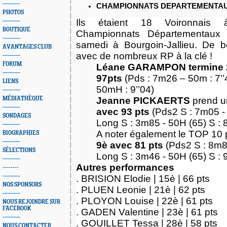
CHAMPIONNATS DEPARTEMENTAU
PHOTOS
Ils étaient 18 Voironnais 
BOUTIQUE
Championnats Départementaux
samedi à Bourgoin-Jallieu. De b
AVANTAGES CLUB
avec de nombreux RP à la clé !
FORUM
Léane GARAMPON
termine
97pts
(Pds : 7m26 – 50m : 7’
LIENS
50mH : 9’’04)
MÉDIATHÈQUE
Jeanne PICKAERTS
prend u
avec 93 pts
(Pds2 S : 7m05 - 
SONDAGES
Long S : 3m85 - 50H (65) S : 8
A noter également le TOP
10
BIOGRAPHIES
9è avec 81 pts
(Pds2 S : 8m89
SÉLECTIONS
Long S : 3m46 - 50H (65) S : 9
Autres performances
--------
. BRISION Elodie | 15è | 66 pts
NOS SPONSORS
. PLUEN Leonie | 21è | 62 pts
. PLOYON Louise | 22è | 61 pts
NOUS REJOINDRE SUR
FACEBOOK
. GADEN Valentine | 23è | 61 pts
. GOUILLET Tessa | 28è | 58 pts
NOUS CONTACTER