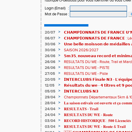
rubrique ci-dessous pour vous identifier ou vous crée
Login (Email)
:
Mot de Passe
:
>
20/07
𝗖𝗛𝗔𝗠𝗣𝗜𝗢𝗡𝗡𝗔𝗧𝗦 𝗗𝗘 𝗙𝗥𝗔𝗡𝗖𝗘 𝗨*𝗡𝗫
𝗵𝗶𝘀𝘁𝗼𝗿𝗶𝗾𝘂𝗲𝘀 !
>
06/07
𝗖𝗛𝗔𝗠𝗣𝗜𝗢𝗡𝗡𝗔𝗧𝗦 𝗗𝗘 𝗙𝗥𝗔𝗡𝗖𝗘 :
83è !
>
30/06
𝗨𝗻𝗲 𝗯𝗲𝗹𝗹𝗲 𝗺𝗼𝗶𝘀𝘀𝗼𝗻 𝗱𝗲 𝗺𝗲́𝗱𝗮𝗶𝗹𝗹𝗲
𝗔𝗨𝗥𝗔 !
>
30/06
SAISON 2026/2027
>
26/06
𝟱𝗺𝟯𝟱, 𝗻𝗼𝘂𝘃𝗲𝗮𝘂 𝗿𝗲𝗰𝗼𝗿𝗱 𝗲𝘁 𝗺𝗶𝗻𝗶𝗺𝗮
𝗖𝗵𝗮𝗺𝗽𝗶𝗼𝗻𝗻𝗮𝘁𝘀 𝗱𝘂 𝗠𝗼𝗻𝗱𝗲 𝗨𝟮𝟬 𝗽𝗼𝘂
>
26/06
RESULTATS DU WE - Route, Trail et Marc
>
26/06
RESULTATS DU WE - PISTE
>
27/05
RESULTATS DU WE - Piste
>
20/05
𝗜𝗡𝗧𝗘𝗥𝗖𝗟𝗨𝗕𝗦 𝗙𝗶𝗻𝗮𝗹𝗲 𝗡𝟯 - 𝗟'𝗲́𝗾𝘂𝗶𝗽𝗲
𝟯𝟮𝟰𝟮𝟳𝗽𝘁𝘀
>
12/05
𝗥𝗲́𝘀𝘂𝗹𝘁𝗮𝘁𝘀 𝗱𝘂 𝘄𝗲 - 𝟰 𝘁𝗶𝘁𝗿𝗲𝘀 𝗲𝘁 𝟵 𝗽𝗼
>
05/05
𝗜𝗡𝗧𝗘𝗥𝗖𝗟𝗨𝗕𝗦 𝗡𝟯
>
29/04
Championnats Départementaux 5km & 10km
de bronze et un max de plaisir pour tous !
>
28/04
𝐋𝐚 𝐬𝐚𝐢𝐬𝐨𝐧 𝐞𝐬𝐭𝐢𝐯𝐚𝐥𝐞 𝐞𝐬𝐭 𝐨𝐮𝐯𝐞𝐫𝐭𝐞 𝐞𝐭 𝐜̧𝐚 𝐜𝐨𝐦𝐦
>
24/04
𝐑𝐄𝐒𝐔𝐋𝐓𝐀𝐓𝐒 - 𝐓𝐫𝐚𝐢𝐥
>
24/04
𝐑𝐄𝐒𝐔𝐋𝐓𝐀𝐓𝐒 𝐃𝐔 𝐖𝐄 - 𝐑𝐨𝐮𝐭𝐞
>
03/04
𝐑𝐄𝐂𝐎𝐑𝐃 𝐇𝐈𝐒𝐓𝐎𝐑𝐈𝐐𝐔𝐄 : 𝟓𝟎𝟎 𝐋𝐢𝐜𝐞𝐧𝐜𝐢𝐞́𝐬 
>
03/04
𝐑𝐄𝐒𝐔𝐋𝐓𝐀𝐓𝐒 𝐃𝐔 𝐖𝐄 - 𝐑𝐨𝐮𝐭𝐞 & 𝐓𝐫𝐚𝐢𝐥