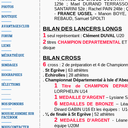
129è ; Mael DURAND TERRASSON
PHOTOS
SANTARINI 52è ; Rachel PAIN 248è ;
-
FRANCE UGSEL -
Manon BOYE, 
BOUTIQUE
REBAUD, Samuel SPOLTI
AVANTAGES CLUB
BILAN DES LANCERS LONGS
1
seul représentant :
Clément DUVAL
U20
FORUM
2
titres
CHAMPION DEPARTEMENTAL
E
LIENS
disque
MÉDIATHÈQUE
BILAN CROSS
6
cross : 2 de préparation et 4 de Championn
SONDAGES
.
St Egrève
| 63 athlètes
.
Echirolles
| 28 athlètes
BIOGRAPHIES
.
Championnat Départemental à Isle d’Abe
1
SÉLECTIONS
Titre de CHAMPION DEPAR
LORPHELIN U14
--------
1
MEDAILLE D'ARGENT
– Lysiane 
6
MEDAILLES DE BRONZE
– Lé
NOS SPONSORS
Dinard GABIN U16 Et les équipes : U1
. ¼ de finale à St Egrève
| 52 athlètes
NOUS REJOINDRE SUR
FACEBOOK
2
MEDAILLES D'ARGENT
- Léan
équipe U20M
NOUS CONTACTER