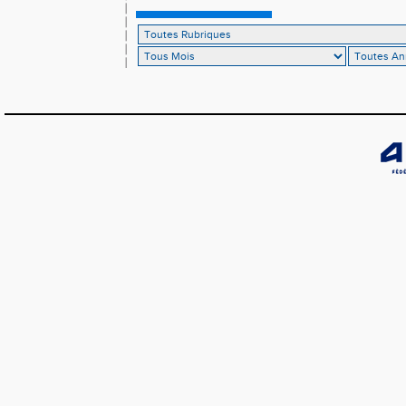
𝗟𝗼𝘂𝗸𝗮 𝗲𝘁 𝗥𝗼𝗺𝗮𝗻 !