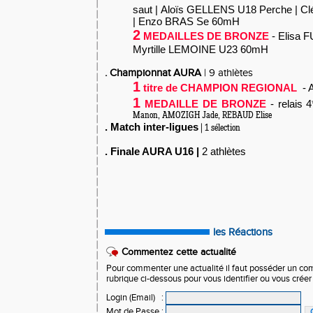
saut |
Aloïs
GELLENS U18 Perche
| C
| Enzo BRAS Se 60mH
2
MEDAILLES DE BRONZE
- Elisa 
Myrtille LEMOINE U23 60mH
. Championnat AURA
| 9 athlètes
1
titre de CHAMPION REGIONAL
- 
1
MEDAILLE DE BRONZE
- relais 4
Manon, AMOZIGH Jade, REBAUD Elise
. Match inter-ligues
| 1 sélection
. Finale AURA U16 |
2 athlètes
les Réactions
Commentez cette actualité
Pour commenter une actualité il faut posséder un compt
rubrique ci-dessous pour vous identifier ou vous crée
Login (Email)
:
Mot de Passe
: