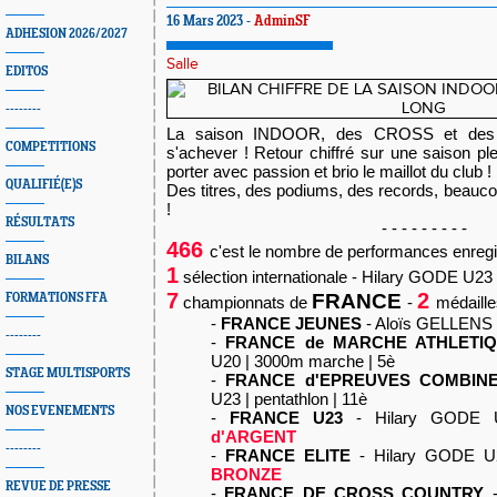
16 Mars 2023 -
AdminSF
ADHESION 2026/2027
Salle
EDITOS
--------
La saison INDOOR, des CROSS et des l
COMPETITIONS
s'achever ! Retour chiffré sur une saison pl
porter avec passion et brio le maillot du club !
QUALIFIÉ(E)S
Des titres, des podiums, des records, beaucou
!
RÉSULTATS
- - - - - - - - -
466
c'est le nombre de performances enregi
BILANS
1
sélection internationale - Hilary GODE U23
7
2
FRANCE
FORMATIONS FFA
championnats de
-
médaille
-
FRANCE JEUNES
- Aloïs GELLENS U
--------
-
FRANCE de MARCHE ATHLETI
U20 | 3000m marche | 5è
STAGE MULTISPORTS
-
FRANCE d'EPREUVES COMBIN
U23 | pentathlon | 11è
NOS EVENEMENTS
-
FRANCE U23
- Hilary GODE 
d'ARGENT
--------
-
FRANCE ELITE
-
Hilary GODE U
BRONZE
REVUE DE PRESSE
-
FRANCE DE CROSS COUNTRY
-