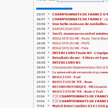
>
20/07
𝗖𝗛𝗔𝗠𝗣𝗜𝗢𝗡𝗡𝗔𝗧𝗦 𝗗𝗘 𝗙𝗥𝗔𝗡𝗖𝗘 𝗨*𝗡𝗫
𝗵𝗶𝘀𝘁𝗼𝗿𝗶𝗾𝘂𝗲𝘀 !
>
06/07
𝗖𝗛𝗔𝗠𝗣𝗜𝗢𝗡𝗡𝗔𝗧𝗦 𝗗𝗘 𝗙𝗥𝗔𝗡𝗖𝗘 :
83è !
>
30/06
𝗨𝗻𝗲 𝗯𝗲𝗹𝗹𝗲 𝗺𝗼𝗶𝘀𝘀𝗼𝗻 𝗱𝗲 𝗺𝗲́𝗱𝗮𝗶𝗹𝗹𝗲
𝗔𝗨𝗥𝗔 !
>
30/06
SAISON 2026/2027
>
26/06
𝟱𝗺𝟯𝟱, 𝗻𝗼𝘂𝘃𝗲𝗮𝘂 𝗿𝗲𝗰𝗼𝗿𝗱 𝗲𝘁 𝗺𝗶𝗻𝗶𝗺𝗮
𝗖𝗵𝗮𝗺𝗽𝗶𝗼𝗻𝗻𝗮𝘁𝘀 𝗱𝘂 𝗠𝗼𝗻𝗱𝗲 𝗨𝟮𝟬 𝗽𝗼𝘂
>
26/06
RESULTATS DU WE - Route, Trail et Marc
>
26/06
RESULTATS DU WE - PISTE
>
27/05
RESULTATS DU WE - Piste
>
20/05
𝗜𝗡𝗧𝗘𝗥𝗖𝗟𝗨𝗕𝗦 𝗙𝗶𝗻𝗮𝗹𝗲 𝗡𝟯 - 𝗟'𝗲́𝗾𝘂𝗶𝗽𝗲
𝟯𝟮𝟰𝟮𝟳𝗽𝘁𝘀
>
12/05
𝗥𝗲́𝘀𝘂𝗹𝘁𝗮𝘁𝘀 𝗱𝘂 𝘄𝗲 - 𝟰 𝘁𝗶𝘁𝗿𝗲𝘀 𝗲𝘁 𝟵 𝗽𝗼
>
05/05
𝗜𝗡𝗧𝗘𝗥𝗖𝗟𝗨𝗕𝗦 𝗡𝟯
>
29/04
Championnats Départementaux 5km & 10km
de bronze et un max de plaisir pour tous !
>
28/04
𝐋𝐚 𝐬𝐚𝐢𝐬𝐨𝐧 𝐞𝐬𝐭𝐢𝐯𝐚𝐥𝐞 𝐞𝐬𝐭 𝐨𝐮𝐯𝐞𝐫𝐭𝐞 𝐞𝐭 𝐜̧𝐚 𝐜𝐨𝐦𝐦
>
24/04
𝐑𝐄𝐒𝐔𝐋𝐓𝐀𝐓𝐒 - 𝐓𝐫𝐚𝐢𝐥
>
24/04
𝐑𝐄𝐒𝐔𝐋𝐓𝐀𝐓𝐒 𝐃𝐔 𝐖𝐄 - 𝐑𝐨𝐮𝐭𝐞
>
03/04
𝐑𝐄𝐂𝐎𝐑𝐃 𝐇𝐈𝐒𝐓𝐎𝐑𝐈𝐐𝐔𝐄 : 𝟓𝟎𝟎 𝐋𝐢𝐜𝐞𝐧𝐜𝐢𝐞́𝐬 
>
03/04
𝐑𝐄𝐒𝐔𝐋𝐓𝐀𝐓𝐒 𝐃𝐔 𝐖𝐄 - 𝐑𝐨𝐮𝐭𝐞 & 𝐓𝐫𝐚𝐢𝐥
>
01/04
🇫🇷 𝗖𝗛𝗔𝗠𝗣𝗜𝗢𝗡𝗡𝗔𝗧𝗦 𝗗𝗘 𝗙𝗥𝗔𝗡𝗖𝗘
résultats
>
01/04
🇫🇷 𝗖𝗛𝗔𝗠𝗣𝗜𝗢𝗡𝗡𝗔𝗧𝗦 𝗗𝗘 𝗙𝗥𝗔𝗡𝗖𝗘 
𝒕𝒓𝒂𝒊𝒍𝒆𝒖𝒓𝒔 𝒓𝒂𝒎𝒆̀𝒏𝒆𝒏𝒕 4 𝒎𝒆́𝒅𝒂𝒊𝒍𝒍𝒆𝒔 !
>
17/03
𝗠𝗮𝘁𝗰𝗵 𝗜𝗻𝘁𝗲𝗿C𝗼𝗺𝗶𝘁𝗲́𝘀 𝗨𝟭𝟰 & 𝗨𝟭𝟲 𝗽𝗼