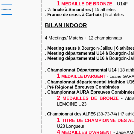
1
MEDAILLE DE BRONZE
– U14F
. ½ finale à Simandres
| 19 athlètes
--------
. France de cross à Carhaix
| 5 athlètes
BILAN INDOOR
4 Meetings/ Matchs + 12 championnats
.
Meeting sauts
à Bourgoin-Jallieu | 6 athlète
.
Meeting départemental U14
à Bourgoin-Jall
.
Meeting départemental U16
à Bourgoin-Jall
. Championnat Départemental U14
| 18 athl
1
MEDAILLE D'ARGENT
- Léane GARA
.
Championnat départemental triathlon U1
Epreuves Combinées
.
Pré Régional
. Championnat AURA Epreuves Combinée
2
MEDAILLES DE BRONZE
-
Alo
LEMOINE U23
. Championnat des ALPES
(38-73-74) | 17 athl
1
TITRE DE CHAMPIONNE DES A
U23 Longueur
4
MEDAILLES D'ARGENT
- Jade AM