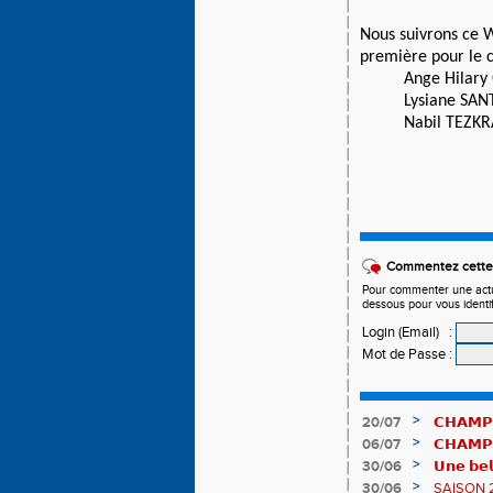
Nous suivrons ce 
première pour le c
Ange Hilary
Lysiane SAN
Nabil TEZKR
Commentez cette 
Pour commenter une actual
dessous pour vous identi
Login (Email)
:
Mot de Passe
:
>
20/07
𝗖𝗛𝗔𝗠𝗣
𝗵𝗶𝘀𝘁𝗼𝗿𝗶
>
06/07
𝗖𝗛𝗔𝗠𝗣
83è !
>
30/06
𝗨𝗻𝗲 𝗯𝗲𝗹
𝗔𝗨𝗥𝗔 !
>
30/06
SAISON 