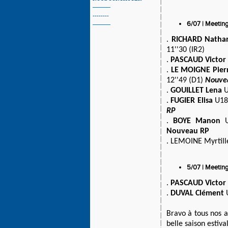
--------
6/07 | Meetin
.
RICHARD Natha
11''30 (IR2)
.
PASCAUD Victor
.
LE MOIGNE Pierr
12''49 (D1)
Nouve
.
GOUILLET Lena
U
.
FUGIER Elisa
U18
RP
.
BOYE Manon
U
Nouveau RP
. LEMOINE Myrtille
5/07 | Meetin
.
PASCAUD Victor
.
DUVAL Clément
U
Bravo à tous nos a
belle saison estival