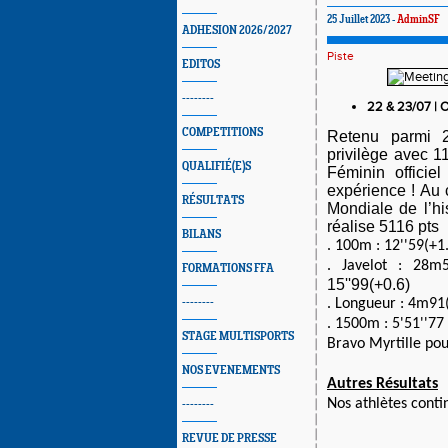
25 Juillet 2023 -
AdminSF
ADHESION 2026/2027
Piste
EDITOS
--------
22 & 23/07 | 
COMPETITIONS
Retenu parmi 
privilège avec 1
QUALIFIÉ(E)S
Féminin officie
expérience ! Au 
RÉSULTATS
Mondiale de l’hi
réalise 5116 pts
BILANS
. 100m : 12''59(+1
. Javelot : 28
FORMATIONS FFA
15''99(+0.6)
--------
. Longueur : 4m91
. 1500m : 5'51''7
STAGE MULTISPORTS
Bravo Myrtille pou
NOS EVENEMENTS
Autres Résultats
Nos athlètes conti
--------
REVUE DE PRESSE