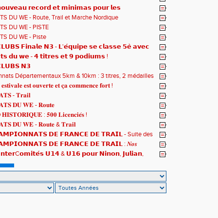
𝘂𝘃𝗲𝗮𝘂 𝗿𝗲𝗰𝗼𝗿𝗱 𝗲𝘁 𝗺𝗶𝗻𝗶𝗺𝗮𝘀 𝗽𝗼𝘂𝗿 𝗹𝗲𝘀
𝗻𝗻𝗮𝘁𝘀 𝗱𝘂 𝗠𝗼𝗻𝗱𝗲 𝗨𝟮𝟬 𝗽𝗼𝘂𝗿 𝗔𝗹𝗼𝗶̈𝘀 !
S DU WE - Route, Trail et Marche Nordique
S DU WE - PISTE
S DU WE - Piste
𝗨𝗕𝗦 𝗙𝗶𝗻𝗮𝗹𝗲 𝗡𝟯 - 𝗟'𝗲́𝗾𝘂𝗶𝗽𝗲 𝘀𝗲 𝗰𝗹𝗮𝘀𝘀𝗲 𝟱𝗲̀ 𝗮𝘃𝗲𝗰
𝘁𝘀
𝘁𝘀 𝗱𝘂 𝘄𝗲 - 𝟰 𝘁𝗶𝘁𝗿𝗲𝘀 𝗲𝘁 𝟵 𝗽𝗼𝗱𝗶𝘂𝗺𝘀 !
𝗟𝗨𝗕𝗦 𝗡𝟯
ats Départementaux 5km & 10km : 3 titres, 2 médailles
 et un max de plaisir pour tous !
 𝐞𝐬𝐭𝐢𝐯𝐚𝐥𝐞 𝐞𝐬𝐭 𝐨𝐮𝐯𝐞𝐫𝐭𝐞 𝐞𝐭 𝐜̧𝐚 𝐜𝐨𝐦𝐦𝐞𝐧𝐜𝐞 𝐟𝐨𝐫𝐭 !
𝐓𝐒 - 𝐓𝐫𝐚𝐢𝐥
𝐓𝐒 𝐃𝐔 𝐖𝐄 - 𝐑𝐨𝐮𝐭𝐞
𝐈𝐒𝐓𝐎𝐑𝐈𝐐𝐔𝐄 : 𝟓𝟎𝟎 𝐋𝐢𝐜𝐞𝐧𝐜𝐢𝐞́𝐬 !
𝐓𝐒 𝐃𝐔 𝐖𝐄 - 𝐑𝐨𝐮𝐭𝐞 & 𝐓𝐫𝐚𝐢𝐥
𝗠𝗣𝗜𝗢𝗡𝗡𝗔𝗧𝗦 𝗗𝗘 𝗙𝗥𝗔𝗡𝗖𝗘 𝗗𝗘 𝗧𝗥𝗔𝗜𝗟 - Suite des
𝗠𝗣𝗜𝗢𝗡𝗡𝗔𝗧𝗦 𝗗𝗘 𝗙𝗥𝗔𝗡𝗖𝗘 𝗗𝗘 𝗧𝗥𝗔𝗜𝗟 : 𝑵𝒐𝒔
 𝒓𝒂𝒎𝒆̀𝒏𝒆𝒏𝒕 4 𝒎𝒆́𝒅𝒂𝒊𝒍𝒍𝒆𝒔 !
𝗻𝘁𝗲𝗿C𝗼𝗺𝗶𝘁𝗲́𝘀 𝗨𝟭𝟰 & 𝗨𝟭𝟲 𝗽𝗼𝘂𝗿 𝗡𝗶𝗻𝗼𝗻, 𝗝𝘂𝗹𝗶𝗮𝗻,
𝘁 𝗥𝗼𝗺𝗮𝗻 !