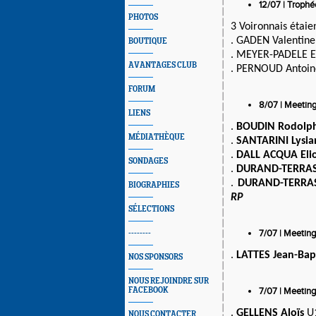
12/07 | Trophé
PHOTOS
3 Voironnais étaien
. GADEN Valentine 
BOUTIQUE
. MEYER-PADELE Eli
AVANTAGES CLUB
. PERNOUD Antoine
FORUM
8/07 | Meeting
LIENS
.
BOUDIN Rodolp
MÉDIATHÈQUE
.
SANTARINI Lysia
.
DALL ACQUA Eli
SONDAGES
.
DURAND-TERRA
.
DURAND-TERRA
BIOGRAPHIES
RP
SÉLECTIONS
7/07 | Meetin
--------
.
LATTES Jean-Bap
NOS SPONSORS
NOUS REJOINDRE SUR
FACEBOOK
7/07 | Meetin
.
GELLENS Aloïs
U1
NOUS CONTACTER