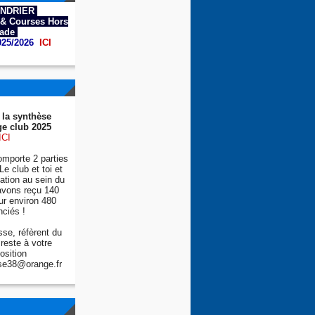
NDRIER
& Courses Hors
tade
025/2026
ICI
 la synthèse
e club 2025
ICI
mporte 2 parties
Le club et toi et
tion au sein du
avons reçu 140
ur environ 480
nciés !
se, réfèrent du
reste à votre
osition
se38@orange.fr