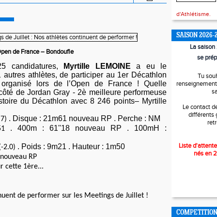
d'Athlétisme.
SAISON 2026-
La saiso
Open de France – Bondoufle
se prép
25 candidatures,
Myrtille LEMOINE
a eu le
1 autres athlètes, de participer au 1er Décathlon
Tu sou
l organisé lors de l’Open de France !
Quelle
renseignements
s
côté de Jordan Gray - 2è meilleure performeuse
stoire du Décathlon avec 8 246 points– Myrtille
Le contact d
différents
. Disque : 21m61 nouveau RP
. Perche : NM
.7)
ret
. 400m : 61''18 nouveau RP
. 100mH :
m51
Liste d'attente
. Poids : 9m21
. Hauteur : 1m50
(-2.0)
nés en 
7 nouveau RP
r cette 1ère...
nuent de performer sur les Meetings de Juillet !
COMPETITIO