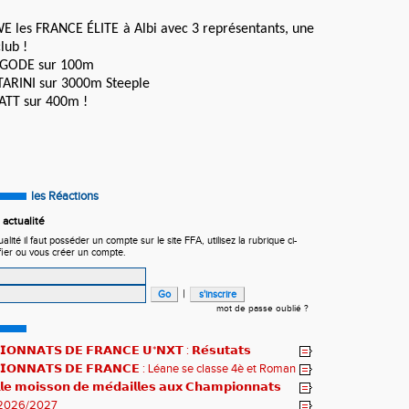
WE les FRANCE ÉLITE à Albi avec 3 représentants, une
lub !
 GODE sur 100m
TARINI sur 3000m Steeple
ATT sur 400m !
les Réactions
actualité
ité il faut posséder un compte sur le site FFA, utilisez la rubrique ci-
fier ou vous créer un compte.
|
mot de passe oublié ?
𝗢𝗡𝗡𝗔𝗧𝗦 𝗗𝗘 𝗙𝗥𝗔𝗡𝗖𝗘 𝗨*𝗡𝗫𝗧 : 𝗥𝗲́𝘀𝘂𝘁𝗮𝘁𝘀
𝗾𝘂𝗲𝘀 !
𝗜𝗢𝗡𝗡𝗔𝗧𝗦 𝗗𝗘 𝗙𝗥𝗔𝗡𝗖𝗘 : Léane se classe 4è et Roman
𝗹𝗲 𝗺𝗼𝗶𝘀𝘀𝗼𝗻 𝗱𝗲 𝗺𝗲́𝗱𝗮𝗶𝗹𝗹𝗲𝘀 𝗮𝘂𝘅 𝗖𝗵𝗮𝗺𝗽𝗶𝗼𝗻𝗻𝗮𝘁𝘀
2026/2027