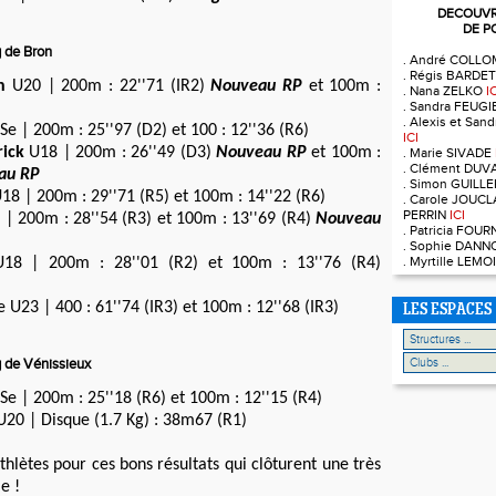
DECOUVRE
DE P
g de Bron
. André COLL
. Régis BARDE
n
U20 | 200m : 22''71 (IR2)
Nouveau RP
et 100m :
. Nana ZELKO
I
. Sandra FEUG
. Alexis et Sa
Se | 200m : 25''97 (D2) et 100 : 12''36 (R6)
ICI
ick
U18 | 200m : 26''49 (D3)
Nouveau RP
et 100m :
. Marie SIVADE
. Clément DUV
au RP
. Simon GUILL
18 | 200m : 29''71 (R5) et 100m : 14''22 (R6)
. Carole JOUCL
PERRIN
ICI
 | 200m : 28''54 (R3) et 100m : 13''69 (R4)
Nouveau
. Patricia FOU
. Sophie DAN
. Myrtille LEM
18 | 200m : 28''01 (R2) et 100m : 13''76 (R4)
 U23 | 400 : 61''74 (IR3) et 100m : 12''68 (IR3)
LES ESPACES
g de Vénissieux
Se | 200m : 25''18 (R6) et 100m : 12''15 (R4)
20 | Disque (1.7 Kg) : 38m67 (R1)
thlètes pour ces bons résultats qui clôturent une très
e !