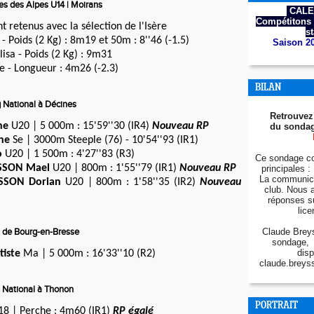
es des Alpes U14 | Moirans
CALE
Compétitons 
t retenus avec la sélection de l'Isère
s
- Poids (2 Kg) : 8m19 et 50m : 8''46 (-1.5)
Saison 2
sa - Poids (2 Kg) : 9m31
 - Longueur : 4m26 (-2.3)
BILAN
 National à Décines
Retrouvez
he
U20 | 5 000m : 15'59''30 (IR4)
Nouveau RP
du sondag
ne
Se | 3000m Steeple (76) - 10'54''93 (IR1)
o
U20 | 1 500m : 4'27''83 (R3)
Ce sondage co
SSON Mael
U20 | 800m : 1'55''79 (IR1)
Nouveau RP
principales : 
La communica
SSON Dorian
U20 | 800m : 1'58''35 (IR2)
Nouveau
club. Nous 
réponses s
lice
g de Bourg-en-Bresse
Claude Breys
sondage, 
disp
tiste
Ma | 5 000m : 16'33''10 (R2)
claude.breys
g National à Thonon
PORTRAIT
8 | Perche : 4m60 (IR1)
RP égalé