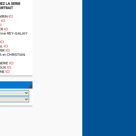
Z LA SERIE
ORTRAIT
OMBIN
ICI
T
ICI
CI
IER
ICI
ndrine REY-GALIAY
ICI
AL
ICI
ERM
ICI
A et CHRISTIAN
RNERIE
ICI
NOUX
ICI
OINE
ICI