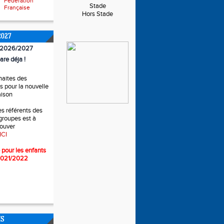
Fédération
Stade
Française
Hors Stade
2027
n 2026/2027
are déja !
haites des
 pour la nouvelle
aison
es référents des
 groupes est à
rouver
ICI
 pour l
es enfants
2021/2022
NS