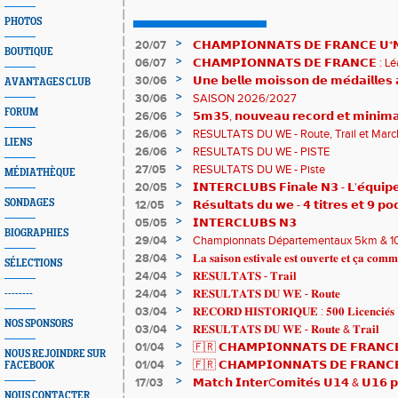
PHOTOS
>
20/07
𝗖𝗛𝗔𝗠𝗣𝗜𝗢𝗡𝗡𝗔𝗧𝗦 𝗗𝗘 𝗙𝗥𝗔𝗡𝗖𝗘 𝗨*𝗡𝗫
BOUTIQUE
𝗵𝗶𝘀𝘁𝗼𝗿𝗶𝗾𝘂𝗲𝘀 !
>
06/07
𝗖𝗛𝗔𝗠𝗣𝗜𝗢𝗡𝗡𝗔𝗧𝗦 𝗗𝗘 𝗙𝗥𝗔𝗡𝗖𝗘 :
83è !
>
30/06
𝗨𝗻𝗲 𝗯𝗲𝗹𝗹𝗲 𝗺𝗼𝗶𝘀𝘀𝗼𝗻 𝗱𝗲 𝗺𝗲́𝗱𝗮𝗶𝗹𝗹𝗲
AVANTAGES CLUB
𝗔𝗨𝗥𝗔 !
>
30/06
SAISON 2026/2027
FORUM
>
26/06
𝟱𝗺𝟯𝟱, 𝗻𝗼𝘂𝘃𝗲𝗮𝘂 𝗿𝗲𝗰𝗼𝗿𝗱 𝗲𝘁 𝗺𝗶𝗻𝗶𝗺𝗮
𝗖𝗵𝗮𝗺𝗽𝗶𝗼𝗻𝗻𝗮𝘁𝘀 𝗱𝘂 𝗠𝗼𝗻𝗱𝗲 𝗨𝟮𝟬 𝗽𝗼𝘂
>
26/06
RESULTATS DU WE - Route, Trail et Marc
LIENS
>
26/06
RESULTATS DU WE - PISTE
>
27/05
RESULTATS DU WE - Piste
MÉDIATHÈQUE
>
20/05
𝗜𝗡𝗧𝗘𝗥𝗖𝗟𝗨𝗕𝗦 𝗙𝗶𝗻𝗮𝗹𝗲 𝗡𝟯 - 𝗟'𝗲́𝗾𝘂𝗶𝗽𝗲
𝟯𝟮𝟰𝟮𝟳𝗽𝘁𝘀
>
SONDAGES
12/05
𝗥𝗲́𝘀𝘂𝗹𝘁𝗮𝘁𝘀 𝗱𝘂 𝘄𝗲 - 𝟰 𝘁𝗶𝘁𝗿𝗲𝘀 𝗲𝘁 𝟵 𝗽𝗼
>
05/05
𝗜𝗡𝗧𝗘𝗥𝗖𝗟𝗨𝗕𝗦 𝗡𝟯
BIOGRAPHIES
>
29/04
Championnats Départementaux 5km & 10km
de bronze et un max de plaisir pour tous !
>
28/04
𝐋𝐚 𝐬𝐚𝐢𝐬𝐨𝐧 𝐞𝐬𝐭𝐢𝐯𝐚𝐥𝐞 𝐞𝐬𝐭 𝐨𝐮𝐯𝐞𝐫𝐭𝐞 𝐞𝐭 𝐜̧𝐚 𝐜𝐨𝐦𝐦
SÉLECTIONS
>
24/04
𝐑𝐄𝐒𝐔𝐋𝐓𝐀𝐓𝐒 - 𝐓𝐫𝐚𝐢𝐥
>
24/04
𝐑𝐄𝐒𝐔𝐋𝐓𝐀𝐓𝐒 𝐃𝐔 𝐖𝐄 - 𝐑𝐨𝐮𝐭𝐞
--------
>
03/04
𝐑𝐄𝐂𝐎𝐑𝐃 𝐇𝐈𝐒𝐓𝐎𝐑𝐈𝐐𝐔𝐄 : 𝟓𝟎𝟎 𝐋𝐢𝐜𝐞𝐧𝐜𝐢𝐞́𝐬 
NOS SPONSORS
>
03/04
𝐑𝐄𝐒𝐔𝐋𝐓𝐀𝐓𝐒 𝐃𝐔 𝐖𝐄 - 𝐑𝐨𝐮𝐭𝐞 & 𝐓𝐫𝐚𝐢𝐥
>
01/04
🇫🇷 𝗖𝗛𝗔𝗠𝗣𝗜𝗢𝗡𝗡𝗔𝗧𝗦 𝗗𝗘 𝗙𝗥𝗔𝗡𝗖𝗘
NOUS REJOINDRE SUR
résultats
>
01/04
🇫🇷 𝗖𝗛𝗔𝗠𝗣𝗜𝗢𝗡𝗡𝗔𝗧𝗦 𝗗𝗘 𝗙𝗥𝗔𝗡𝗖𝗘 
FACEBOOK
𝒕𝒓𝒂𝒊𝒍𝒆𝒖𝒓𝒔 𝒓𝒂𝒎𝒆̀𝒏𝒆𝒏𝒕 4 𝒎𝒆́𝒅𝒂𝒊𝒍𝒍𝒆𝒔 !
>
17/03
𝗠𝗮𝘁𝗰𝗵 𝗜𝗻𝘁𝗲𝗿C𝗼𝗺𝗶𝘁𝗲́𝘀 𝗨𝟭𝟰 & 𝗨𝟭𝟲 𝗽𝗼
NOUS CONTACTER
𝗟𝗼𝘂𝗸𝗮 𝗲𝘁 𝗥𝗼𝗺𝗮𝗻 !