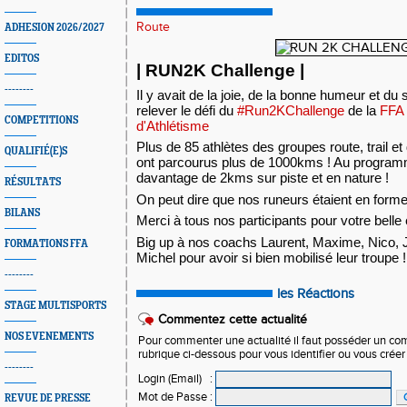
Route
ADHESION 2026/2027
EDITOS
| RUN2K Challenge |
--------
Il y avait de la joie, de la bonne humeur et du
relever le défi du
#Run2KChallenge
de la
FFA 
COMPETITIONS
d'Athlétisme
Plus de 85 athlètes des groupes route, trail e
QUALIFIÉ(E)S
ont parcourus plus de 1000kms ! Au programme
davantage de 2kms sur piste et en nature !
RÉSULTATS
On
peut dire que nos runeurs étaient en forme
BILANS
Merci à tous nos participants pour votre belle 
Big up à nos coachs Laurent, Maxime, Nico,
FORMATIONS FFA
Michel pour avoir si bien mobilisé leur troupe 
--------
les Réactions
STAGE MULTISPORTS
Commentez cette actualité
NOS EVENEMENTS
Pour commenter une actualité il faut posséder un compt
rubrique ci-dessous pour vous identifier ou vous crée
--------
Login (Email)
:
Mot de Passe
:
REVUE DE PRESSE