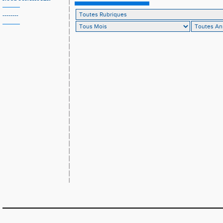
--------