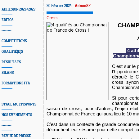
20 Février 2024 -
AdminSF
ADHESION 2026/2027
Cross
EDITOS
CHAMP
--------
COMPETITIONS
4 athl
QUALIFIÉ(E)S
Championna
RÉSULTATS
C’est sur le 
l’hippodrome 
BILANS
déroulé le 
cross synon
FORMATIONS FFA
Championnat
--------
Si pour cert
championnat é
STAGE MULTISPORTS
saison de cross, pour d’autres, l’enjeu était
Championnat de France qui aura lieu le 10 ma
NOS EVENEMENTS
C'est dans un contexte de grande concurren
--------
décrochent leur sésame pour cette compétitio
REVUE DE PRESSE