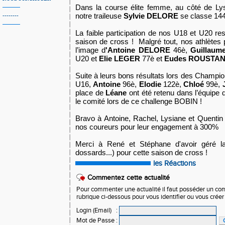
Dans la course élite femme, au côté de Ly
notre traileuse
Sylvie DELORE
se classe 144
--------
La faible participation de nos U18 et U20 rest
saison de cross ! Malgré tout, nos athlètes 
l’image d
'Antoine DELORE
46è,
Guillau
U20 et
Elie LEGER
77è et
Eudes ROUSTA
Suite à leurs bons résultats lors des Champi
U16,
Antoine
96è,
Elodie
122è,
Chloé
99è,
place de
Léane
ont été retenu dans l’équipe d
le comité lors de ce challenge BOBIN !
Bravo à Antoine, Rachel, Lysiane et Quentin
nos coureurs pour leur engagement à 300%
Merci à René et Stéphane d'avoir géré la p
dossards...) pour cette saison de cross !
les Réactions
Commentez cette actualité
Pour commenter une actualité il faut posséder un compt
rubrique ci-dessous pour vous identifier ou vous crée
Login (Email)
:
Mot de Passe
: