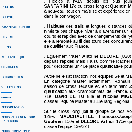
. Fidèles à l’ALV depuis les plus jeu
SANTARINI
17è du cross long et
Quentin 
PHOTOS
à nouveau, tout en maîtrise et expérience en 
dans le bon wagon.
BOUTIQUE
. Habituée des trails et longues distances où
AVANTAGES CLUB
n’hésite pas chaque hiver à s’aventurer sur 
courts et rapides avec de changements de r
FORUM
elle a remonté au fil des tours des concurren
se qualifier aux France.
LIENS
. Également trailer,
Antoine DELORE
(U20)
MÉDIATHÈQUE
départs rapides mais il a su comme Rachel 
pour décrocher un 46è place qualificative pou
SONDAGES
Autre belle satisfaction, nos équipes Se et Ma
BIOGRAPHIES
En catégorie master notamment,
Romain
saison de cross réussie et, en terminant 3
SÉLECTIONS
qualification aux championnats de Franc
71è,
David BETTU
88è et
Nicolas MIG
--------
classer l’équipe Master au 11è rang Régional 
NOS SPONSORS
Sur le cross long, joli tir groupé de nos v
128è,
MAUCHAUFFEE Francois-Jos
NOUS REJOINDRE SUR
Goulwen
150è et
DELORE Arthur
170è qui
FACEBOOK
classe l’équipe 13è/22 !
NOUS CONTACTER