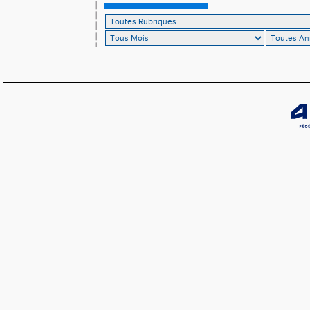
𝗟𝗼𝘂𝗸𝗮 𝗲𝘁 𝗥𝗼𝗺𝗮𝗻 !