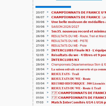
>
20/07
𝗖𝗛𝗔𝗠𝗣𝗜𝗢𝗡𝗡𝗔𝗧𝗦 𝗗𝗘 𝗙𝗥𝗔𝗡𝗖𝗘 𝗨*𝗡𝗫
𝗵𝗶𝘀𝘁𝗼𝗿𝗶𝗾𝘂𝗲𝘀 !
>
06/07
𝗖𝗛𝗔𝗠𝗣𝗜𝗢𝗡𝗡𝗔𝗧𝗦 𝗗𝗘 𝗙𝗥𝗔𝗡𝗖𝗘 :
83è !
>
30/06
𝗨𝗻𝗲 𝗯𝗲𝗹𝗹𝗲 𝗺𝗼𝗶𝘀𝘀𝗼𝗻 𝗱𝗲 𝗺𝗲́𝗱𝗮𝗶𝗹𝗹𝗲
𝗔𝗨𝗥𝗔 !
>
30/06
SAISON 2026/2027
>
26/06
𝟱𝗺𝟯𝟱, 𝗻𝗼𝘂𝘃𝗲𝗮𝘂 𝗿𝗲𝗰𝗼𝗿𝗱 𝗲𝘁 𝗺𝗶𝗻𝗶𝗺𝗮
𝗖𝗵𝗮𝗺𝗽𝗶𝗼𝗻𝗻𝗮𝘁𝘀 𝗱𝘂 𝗠𝗼𝗻𝗱𝗲 𝗨𝟮𝟬 𝗽𝗼𝘂
>
26/06
RESULTATS DU WE - Route, Trail et Marc
>
26/06
RESULTATS DU WE - PISTE
>
27/05
RESULTATS DU WE - Piste
>
20/05
𝗜𝗡𝗧𝗘𝗥𝗖𝗟𝗨𝗕𝗦 𝗙𝗶𝗻𝗮𝗹𝗲 𝗡𝟯 - 𝗟'𝗲́𝗾𝘂𝗶𝗽𝗲
𝟯𝟮𝟰𝟮𝟳𝗽𝘁𝘀
>
12/05
𝗥𝗲́𝘀𝘂𝗹𝘁𝗮𝘁𝘀 𝗱𝘂 𝘄𝗲 - 𝟰 𝘁𝗶𝘁𝗿𝗲𝘀 𝗲𝘁 𝟵 𝗽𝗼
>
05/05
𝗜𝗡𝗧𝗘𝗥𝗖𝗟𝗨𝗕𝗦 𝗡𝟯
>
29/04
Championnats Départementaux 5km & 10km
de bronze et un max de plaisir pour tous !
>
28/04
𝐋𝐚 𝐬𝐚𝐢𝐬𝐨𝐧 𝐞𝐬𝐭𝐢𝐯𝐚𝐥𝐞 𝐞𝐬𝐭 𝐨𝐮𝐯𝐞𝐫𝐭𝐞 𝐞𝐭 𝐜̧𝐚 𝐜𝐨𝐦𝐦
>
24/04
𝐑𝐄𝐒𝐔𝐋𝐓𝐀𝐓𝐒 - 𝐓𝐫𝐚𝐢𝐥
>
24/04
𝐑𝐄𝐒𝐔𝐋𝐓𝐀𝐓𝐒 𝐃𝐔 𝐖𝐄 - 𝐑𝐨𝐮𝐭𝐞
>
03/04
𝐑𝐄𝐂𝐎𝐑𝐃 𝐇𝐈𝐒𝐓𝐎𝐑𝐈𝐐𝐔𝐄 : 𝟓𝟎𝟎 𝐋𝐢𝐜𝐞𝐧𝐜𝐢𝐞́𝐬 
>
03/04
𝐑𝐄𝐒𝐔𝐋𝐓𝐀𝐓𝐒 𝐃𝐔 𝐖𝐄 - 𝐑𝐨𝐮𝐭𝐞 & 𝐓𝐫𝐚𝐢𝐥
>
01/04
🇫🇷 𝗖𝗛𝗔𝗠𝗣𝗜𝗢𝗡𝗡𝗔𝗧𝗦 𝗗𝗘 𝗙𝗥𝗔𝗡𝗖𝗘
résultats
>
01/04
🇫🇷 𝗖𝗛𝗔𝗠𝗣𝗜𝗢𝗡𝗡𝗔𝗧𝗦 𝗗𝗘 𝗙𝗥𝗔𝗡𝗖𝗘 
𝒕𝒓𝒂𝒊𝒍𝒆𝒖𝒓𝒔 𝒓𝒂𝒎𝒆̀𝒏𝒆𝒏𝒕 4 𝒎𝒆́𝒅𝒂𝒊𝒍𝒍𝒆𝒔 !
>
17/03
𝗠𝗮𝘁𝗰𝗵 𝗜𝗻𝘁𝗲𝗿C𝗼𝗺𝗶𝘁𝗲́𝘀 𝗨𝟭𝟰 & 𝗨𝟭𝟲 𝗽𝗼