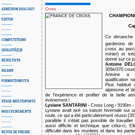
Cross
ADHESION 2026/2027
CHAMPION
EDITOS
Ca
--------
Ce dimanche
COMPETITIONS
garderons de
cross au parco
QUALIFIÉ(E)S
minier) et trè
donné sur ce pa
RÉSULTATS
Antoine DE
309è/370 cour
BILANS
Antoine a 
qualification n
FORMATIONS FFA
Plus habitué 
alpinisme et de
--------
de l’expérience et profiter de la belle 
évènement !
STAGE MULTISPORTS
Lysiane SANTARINI -
Cross Long ◦ 9190m ◦ 
Lysiane avait axé sa saison hivernale sur 
NOS EVENEMENTS
route, ce qui a été particulièrement réussi (3
parallèle il n'était pas possible de travaill
--------
aussi difficile et technique que celui-ci, E
difficulté dans les montées et dans les par
REVUE DE PRESSE