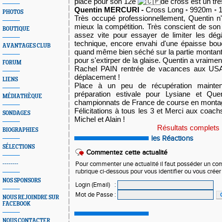
place pour son 12è
de cross est un trè
Quentin MERCURI -
Cross Long ◦ 9920m ◦ 1
PHOTOS
Très occupé professionnellement, Quentin n
mieux la compétition. Très conscient de son é
BOUTIQUE
assez vite pour essayer de limiter les dég
technique, encore envahi d'une épaisse boue
AVANTAGES CLUB
quand même bien séché sur la partie montante. 
pour s'extirper de la glaise. Quentin a vraiment
FORUM
Rachel PAIN rentrée de vacances aux USA la
déplacement !
LIENS
Place à un peu de récupération mainten
préparation estivale pour Lysiane et Quen
MÉDIATHÈQUE
championnats de France de course en montag
Félicitations à tous les 3 et Merci aux coac
h
SONDAGES
Michel et Alain !
Résultats complets
BIOGRAPHIES
les Réactions
SÉLECTIONS
Commentez cette actualité
--------
Pour commenter une actualité il faut posséder un compt
rubrique ci-dessous pour vous identifier ou vous crée
NOS SPONSORS
Login (Email)
:
Mot de Passe
:
NOUS REJOINDRE SUR
FACEBOOK
NOUS CONTACTER