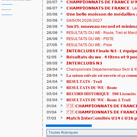
>
20/07
𝗖𝗛𝗔𝗠𝗣𝗜𝗢𝗡𝗡𝗔𝗧𝗦 𝗗𝗘 𝗙𝗥𝗔𝗡𝗖𝗘 𝗨*𝗡𝗫
𝗵𝗶𝘀𝘁𝗼𝗿𝗶𝗾𝘂𝗲𝘀 !
>
06/07
𝗖𝗛𝗔𝗠𝗣𝗜𝗢𝗡𝗡𝗔𝗧𝗦 𝗗𝗘 𝗙𝗥𝗔𝗡𝗖𝗘 :
--------
83è !
>
30/06
𝗨𝗻𝗲 𝗯𝗲𝗹𝗹𝗲 𝗺𝗼𝗶𝘀𝘀𝗼𝗻 𝗱𝗲 𝗺𝗲́𝗱𝗮𝗶𝗹𝗹𝗲
𝗔𝗨𝗥𝗔 !
>
30/06
SAISON 2026/2027
>
26/06
𝟱𝗺𝟯𝟱, 𝗻𝗼𝘂𝘃𝗲𝗮𝘂 𝗿𝗲𝗰𝗼𝗿𝗱 𝗲𝘁 𝗺𝗶𝗻𝗶𝗺𝗮
𝗖𝗵𝗮𝗺𝗽𝗶𝗼𝗻𝗻𝗮𝘁𝘀 𝗱𝘂 𝗠𝗼𝗻𝗱𝗲 𝗨𝟮𝟬 𝗽𝗼𝘂
>
26/06
RESULTATS DU WE - Route, Trail et Marc
>
26/06
RESULTATS DU WE - PISTE
>
27/05
RESULTATS DU WE - Piste
>
20/05
𝗜𝗡𝗧𝗘𝗥𝗖𝗟𝗨𝗕𝗦 𝗙𝗶𝗻𝗮𝗹𝗲 𝗡𝟯 - 𝗟'𝗲́𝗾𝘂𝗶𝗽𝗲
𝟯𝟮𝟰𝟮𝟳𝗽𝘁𝘀
>
12/05
𝗥𝗲́𝘀𝘂𝗹𝘁𝗮𝘁𝘀 𝗱𝘂 𝘄𝗲 - 𝟰 𝘁𝗶𝘁𝗿𝗲𝘀 𝗲𝘁 𝟵 𝗽𝗼
>
05/05
𝗜𝗡𝗧𝗘𝗥𝗖𝗟𝗨𝗕𝗦 𝗡𝟯
>
29/04
Championnats Départementaux 5km & 10km
de bronze et un max de plaisir pour tous !
>
28/04
𝐋𝐚 𝐬𝐚𝐢𝐬𝐨𝐧 𝐞𝐬𝐭𝐢𝐯𝐚𝐥𝐞 𝐞𝐬𝐭 𝐨𝐮𝐯𝐞𝐫𝐭𝐞 𝐞𝐭 𝐜̧𝐚 𝐜𝐨𝐦𝐦
>
24/04
𝐑𝐄𝐒𝐔𝐋𝐓𝐀𝐓𝐒 - 𝐓𝐫𝐚𝐢𝐥
>
24/04
𝐑𝐄𝐒𝐔𝐋𝐓𝐀𝐓𝐒 𝐃𝐔 𝐖𝐄 - 𝐑𝐨𝐮𝐭𝐞
>
03/04
𝐑𝐄𝐂𝐎𝐑𝐃 𝐇𝐈𝐒𝐓𝐎𝐑𝐈𝐐𝐔𝐄 : 𝟓𝟎𝟎 𝐋𝐢𝐜𝐞𝐧𝐜𝐢𝐞́𝐬 
>
03/04
𝐑𝐄𝐒𝐔𝐋𝐓𝐀𝐓𝐒 𝐃𝐔 𝐖𝐄 - 𝐑𝐨𝐮𝐭𝐞 & 𝐓𝐫𝐚𝐢𝐥
>
01/04
🇫🇷 𝗖𝗛𝗔𝗠𝗣𝗜𝗢𝗡𝗡𝗔𝗧𝗦 𝗗𝗘 𝗙𝗥𝗔𝗡𝗖𝗘
résultats
>
01/04
🇫🇷 𝗖𝗛𝗔𝗠𝗣𝗜𝗢𝗡𝗡𝗔𝗧𝗦 𝗗𝗘 𝗙𝗥𝗔𝗡𝗖𝗘 
𝒕𝒓𝒂𝒊𝒍𝒆𝒖𝒓𝒔 𝒓𝒂𝒎𝒆̀𝒏𝒆𝒏𝒕 4 𝒎𝒆́𝒅𝒂𝒊𝒍𝒍𝒆𝒔 !
>
17/03
𝗠𝗮𝘁𝗰𝗵 𝗜𝗻𝘁𝗲𝗿C𝗼𝗺𝗶𝘁𝗲́𝘀 𝗨𝟭𝟰 & 𝗨𝟭𝟲 𝗽𝗼
𝗟𝗼𝘂𝗸𝗮 𝗲𝘁 𝗥𝗼𝗺𝗮𝗻 !