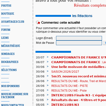
Bravo à tous pour vos résultats !
Résultats complets
PHOTOS
BOUTIQUE
les Réactions
AVANTAGES CLUB
Commentez cette actualité
Pour commenter une actualité il faut posséder un compt
FORUM
rubrique ci-dessous pour vous identifier ou vous crée
Login (Email)
:
LIENS
Mot de Passe
:
MÉDIATHÈQUE
SONDAGES
>
20/07
𝗖𝗛𝗔𝗠𝗣𝗜𝗢𝗡𝗡𝗔𝗧𝗦 𝗗𝗘 𝗙𝗥𝗔𝗡𝗖𝗘 𝗨*𝗡𝗫
𝗵𝗶𝘀𝘁𝗼𝗿𝗶𝗾𝘂𝗲𝘀 !
>
06/07
𝗖𝗛𝗔𝗠𝗣𝗜𝗢𝗡𝗡𝗔𝗧𝗦 𝗗𝗘 𝗙𝗥𝗔𝗡𝗖𝗘 :
BIOGRAPHIES
83è !
>
30/06
𝗨𝗻𝗲 𝗯𝗲𝗹𝗹𝗲 𝗺𝗼𝗶𝘀𝘀𝗼𝗻 𝗱𝗲 𝗺𝗲́𝗱𝗮𝗶𝗹𝗹𝗲
SÉLECTIONS
𝗔𝗨𝗥𝗔 !
>
30/06
SAISON 2026/2027
>
26/06
𝟱𝗺𝟯𝟱, 𝗻𝗼𝘂𝘃𝗲𝗮𝘂 𝗿𝗲𝗰𝗼𝗿𝗱 𝗲𝘁 𝗺𝗶𝗻𝗶𝗺𝗮
--------
𝗖𝗵𝗮𝗺𝗽𝗶𝗼𝗻𝗻𝗮𝘁𝘀 𝗱𝘂 𝗠𝗼𝗻𝗱𝗲 𝗨𝟮𝟬 𝗽𝗼𝘂
>
26/06
RESULTATS DU WE - Route, Trail et Marc
>
26/06
RESULTATS DU WE - PISTE
NOS SPONSORS
>
27/05
RESULTATS DU WE - Piste
NOUS REJOINDRE SUR
>
20/05
𝗜𝗡𝗧𝗘𝗥𝗖𝗟𝗨𝗕𝗦 𝗙𝗶𝗻𝗮𝗹𝗲 𝗡𝟯 - 𝗟'𝗲́𝗾𝘂𝗶𝗽𝗲
FACEBOOK
𝟯𝟮𝟰𝟮𝟳𝗽𝘁𝘀
>
12/05
𝗥𝗲́𝘀𝘂𝗹𝘁𝗮𝘁𝘀 𝗱𝘂 𝘄𝗲 - 𝟰 𝘁𝗶𝘁𝗿𝗲𝘀 𝗲𝘁 𝟵 𝗽𝗼
>
05/05
𝗜𝗡𝗧𝗘𝗥𝗖𝗟𝗨𝗕𝗦 𝗡𝟯
NOUS CONTACTER