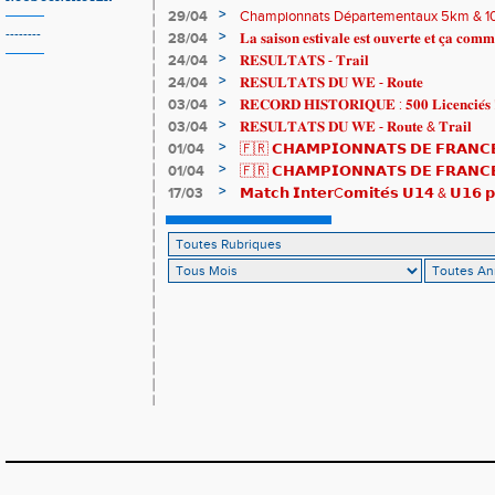
>
29/04
Championnats Départementaux 5km & 10km
de bronze et un max de plaisir pour tous !
--------
>
28/04
𝐋𝐚 𝐬𝐚𝐢𝐬𝐨𝐧 𝐞𝐬𝐭𝐢𝐯𝐚𝐥𝐞 𝐞𝐬𝐭 𝐨𝐮𝐯𝐞𝐫𝐭𝐞 𝐞𝐭 𝐜̧𝐚 𝐜𝐨𝐦𝐦
>
24/04
𝐑𝐄𝐒𝐔𝐋𝐓𝐀𝐓𝐒 - 𝐓𝐫𝐚𝐢𝐥
>
24/04
𝐑𝐄𝐒𝐔𝐋𝐓𝐀𝐓𝐒 𝐃𝐔 𝐖𝐄 - 𝐑𝐨𝐮𝐭𝐞
>
03/04
𝐑𝐄𝐂𝐎𝐑𝐃 𝐇𝐈𝐒𝐓𝐎𝐑𝐈𝐐𝐔𝐄 : 𝟓𝟎𝟎 𝐋𝐢𝐜𝐞𝐧𝐜𝐢𝐞́𝐬 
>
03/04
𝐑𝐄𝐒𝐔𝐋𝐓𝐀𝐓𝐒 𝐃𝐔 𝐖𝐄 - 𝐑𝐨𝐮𝐭𝐞 & 𝐓𝐫𝐚𝐢𝐥
>
01/04
🇫🇷 𝗖𝗛𝗔𝗠𝗣𝗜𝗢𝗡𝗡𝗔𝗧𝗦 𝗗𝗘 𝗙𝗥𝗔𝗡𝗖𝗘
résultats
>
01/04
🇫🇷 𝗖𝗛𝗔𝗠𝗣𝗜𝗢𝗡𝗡𝗔𝗧𝗦 𝗗𝗘 𝗙𝗥𝗔𝗡𝗖𝗘 
𝒕𝒓𝒂𝒊𝒍𝒆𝒖𝒓𝒔 𝒓𝒂𝒎𝒆̀𝒏𝒆𝒏𝒕 4 𝒎𝒆́𝒅𝒂𝒊𝒍𝒍𝒆𝒔 !
>
17/03
𝗠𝗮𝘁𝗰𝗵 𝗜𝗻𝘁𝗲𝗿C𝗼𝗺𝗶𝘁𝗲́𝘀 𝗨𝟭𝟰 & 𝗨𝟭𝟲 𝗽𝗼
𝗟𝗼𝘂𝗸𝗮 𝗲𝘁 𝗥𝗼𝗺𝗮𝗻 !