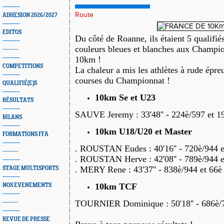
Route
ADHESION 2026/2027
EDITOS
Du côté de Roanne, ils étaient 5 qualifié
couleurs bleues et blanches aux Champi
--------
10km !
COMPETITIONS
La chaleur a mis les athlètes à rude épreu
courses du Championnat !
QUALIFIÉ(E)S
10km Se et U23
RÉSULTATS
SAUVE Jeremy : 33'48'' - 224è/597 et 1
BILANS
10km U18/U20 et Master
FORMATIONS FFA
. ROUSTAN Eudes : 40'16'' - 720è/944 
--------
. ROUSTAN Herve : 42'08'' - 789è/944 
. MERY Rene : 43'37'' - 838è/944 et 66
STAGE MULTISPORTS
10km TCF
NOS EVENEMENTS
TOURNIER Dominique : 50'18'' - 686è/
--------
REVUE DE PRESSE