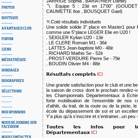
JARRIGE Sophia , BARATHIER Dante)
〽️ Equipe 5 : 23è en 17'00'' (GOUDET
PHOTOS
CAUMETTE Iloe , BOUSQUET Gael)
BOUTIQUE
🏃Coté résultats individuels
Une solide solide 3° place en Master1 pou
AVANTAGES CLUB
comme une 5°place LEGER Elie en U20 !
. SEIGLER Kylian U20 - 13è
FORUM
. LE CLERE Romain M1 - 36è
. LATTES Jean-baptiste M0 - 48è
LIENS
. RICHARD Mathis Se - 52è
. PROST-VERDURE Pierre Se - 79è
MÉDIATHÈQUE
. BOUDIN Olivier M4 - 88è
SONDAGES
𝗥𝗲́𝘀𝘂𝗹𝘁𝗮𝘁𝘀 𝗰𝗼𝗺𝗽𝗹𝗲𝘁𝘀
ICI
BIOGRAPHIES
Une grande satisfaction pour le club et une be
la saison de cross dont le prochain rendez-v
SÉLECTIONS
les Championnats Départementaux à Echiro
forte mobilisation de l'ensemble de nos c
--------
d'athlé, du trail, de la route ou de la piste, 
école du dépassement de soi et un excellen
NOS SPONSORS
Y'a plus qu'à s'inscrire et s'entrainer...un peu -
NOUS REJOINDRE SUR
𝗧𝗼𝘂𝘁𝗲𝘀 𝗹𝗲𝘀 𝗶𝗻𝗳𝗼𝘀 𝗽𝗼𝘂𝗿 𝗹𝗲
FACEBOOK
𝗗𝗲́𝗽𝗮𝗿𝘁𝗲𝗺𝗲𝗻𝘁𝗮𝘂𝘅
ICI
NOUS CONTACTER