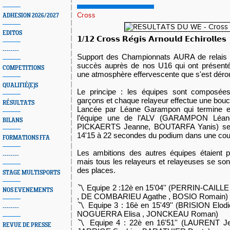
Cross
ADHESION 2026/2027
EDITOS
𝟭/𝟭𝟮 𝗖𝗿𝗼𝘀𝘀 𝗥𝗲́𝗴𝗶𝘀 𝗔𝗿𝗻𝗼𝘂𝗹𝗱 𝗘𝗰𝗵𝗶𝗿𝗼𝗹𝗹𝗲𝘀
--------
Support des Championnats AURA de relais m
succès auprès de nos U16 qui ont présenté
COMPETITIONS
une atmosphère effervescente que s'est dérou
QUALIFIÉ(E)S
Le principe : les équipes sont composées
garçons et chaque relayeur effectue une bou
RÉSULTATS
Lancée par Léane Garampon qui termine en 
l’équipe une de l’ALV (GARAMPON Léan
BILANS
PICKAERTS Jeanne, BOUTARFA Yanis) se c
14'15 à 22 secondes du podium dans une cour
FORMATIONS FFA
Les ambitions des autres équipes étaient 
--------
mais tous les relayeurs et relayeuses se son
des places.
STAGE MULTISPORTS
〽️ Equipe 2 :12è en 15'04'' (PERRIN-CAILL
NOS EVENEMENTS
, DE COMBARIEU Agathe , BOSIO Romain)
〽️ Equipe 3 : 16è en 15'49'' (BRISION Elod
--------
NOGUERRA Elisa , JONCKEAU Roman)
〽️ Equipe 4 : 22è en 16'51'' (LAURENT J
REVUE DE PRESSE