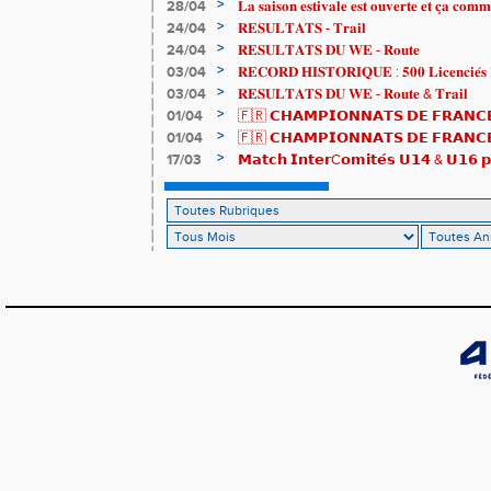
de bronze et un max de plaisir pour tous !
>
28/04
𝐋𝐚 𝐬𝐚𝐢𝐬𝐨𝐧 𝐞𝐬𝐭𝐢𝐯𝐚𝐥𝐞 𝐞𝐬𝐭 𝐨𝐮𝐯𝐞𝐫𝐭𝐞 𝐞𝐭 𝐜̧𝐚 𝐜𝐨𝐦𝐦
>
24/04
𝐑𝐄𝐒𝐔𝐋𝐓𝐀𝐓𝐒 - 𝐓𝐫𝐚𝐢𝐥
>
24/04
𝐑𝐄𝐒𝐔𝐋𝐓𝐀𝐓𝐒 𝐃𝐔 𝐖𝐄 - 𝐑𝐨𝐮𝐭𝐞
>
03/04
𝐑𝐄𝐂𝐎𝐑𝐃 𝐇𝐈𝐒𝐓𝐎𝐑𝐈𝐐𝐔𝐄 : 𝟓𝟎𝟎 𝐋𝐢𝐜𝐞𝐧𝐜𝐢𝐞́𝐬 
>
03/04
𝐑𝐄𝐒𝐔𝐋𝐓𝐀𝐓𝐒 𝐃𝐔 𝐖𝐄 - 𝐑𝐨𝐮𝐭𝐞 & 𝐓𝐫𝐚𝐢𝐥
>
01/04
🇫🇷 𝗖𝗛𝗔𝗠𝗣𝗜𝗢𝗡𝗡𝗔𝗧𝗦 𝗗𝗘 𝗙𝗥𝗔𝗡𝗖𝗘
résultats
>
01/04
🇫🇷 𝗖𝗛𝗔𝗠𝗣𝗜𝗢𝗡𝗡𝗔𝗧𝗦 𝗗𝗘 𝗙𝗥𝗔𝗡𝗖𝗘 
𝒕𝒓𝒂𝒊𝒍𝒆𝒖𝒓𝒔 𝒓𝒂𝒎𝒆̀𝒏𝒆𝒏𝒕 4 𝒎𝒆́𝒅𝒂𝒊𝒍𝒍𝒆𝒔 !
>
17/03
𝗠𝗮𝘁𝗰𝗵 𝗜𝗻𝘁𝗲𝗿C𝗼𝗺𝗶𝘁𝗲́𝘀 𝗨𝟭𝟰 & 𝗨𝟭𝟲 𝗽𝗼
𝗟𝗼𝘂𝗸𝗮 𝗲𝘁 𝗥𝗼𝗺𝗮𝗻 !