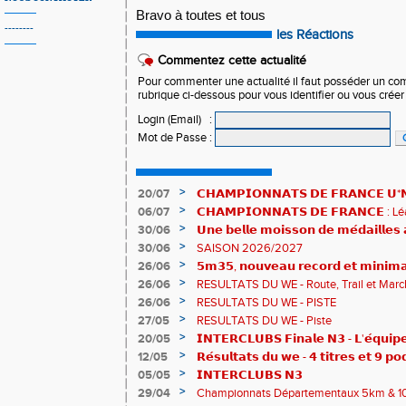
Bravo à toutes et tous
--------
les Réactions
Commentez cette actualité
Pour commenter une actualité il faut posséder un compt
rubrique ci-dessous pour vous identifier ou vous crée
Login (Email)
:
Mot de Passe
:
>
20/07
𝗖𝗛𝗔𝗠𝗣𝗜𝗢𝗡𝗡𝗔𝗧𝗦 𝗗𝗘 𝗙𝗥𝗔𝗡𝗖𝗘 𝗨*𝗡𝗫
𝗵𝗶𝘀𝘁𝗼𝗿𝗶𝗾𝘂𝗲𝘀 !
>
06/07
𝗖𝗛𝗔𝗠𝗣𝗜𝗢𝗡𝗡𝗔𝗧𝗦 𝗗𝗘 𝗙𝗥𝗔𝗡𝗖𝗘 :
83è !
>
30/06
𝗨𝗻𝗲 𝗯𝗲𝗹𝗹𝗲 𝗺𝗼𝗶𝘀𝘀𝗼𝗻 𝗱𝗲 𝗺𝗲́𝗱𝗮𝗶𝗹𝗹𝗲
𝗔𝗨𝗥𝗔 !
>
30/06
SAISON 2026/2027
>
26/06
𝟱𝗺𝟯𝟱, 𝗻𝗼𝘂𝘃𝗲𝗮𝘂 𝗿𝗲𝗰𝗼𝗿𝗱 𝗲𝘁 𝗺𝗶𝗻𝗶𝗺𝗮
𝗖𝗵𝗮𝗺𝗽𝗶𝗼𝗻𝗻𝗮𝘁𝘀 𝗱𝘂 𝗠𝗼𝗻𝗱𝗲 𝗨𝟮𝟬 𝗽𝗼𝘂
>
26/06
RESULTATS DU WE - Route, Trail et Marc
>
26/06
RESULTATS DU WE - PISTE
>
27/05
RESULTATS DU WE - Piste
>
20/05
𝗜𝗡𝗧𝗘𝗥𝗖𝗟𝗨𝗕𝗦 𝗙𝗶𝗻𝗮𝗹𝗲 𝗡𝟯 - 𝗟'𝗲́𝗾𝘂𝗶𝗽𝗲
𝟯𝟮𝟰𝟮𝟳𝗽𝘁𝘀
>
12/05
𝗥𝗲́𝘀𝘂𝗹𝘁𝗮𝘁𝘀 𝗱𝘂 𝘄𝗲 - 𝟰 𝘁𝗶𝘁𝗿𝗲𝘀 𝗲𝘁 𝟵 𝗽𝗼
>
05/05
𝗜𝗡𝗧𝗘𝗥𝗖𝗟𝗨𝗕𝗦 𝗡𝟯
>
29/04
Championnats Départementaux 5km & 10km