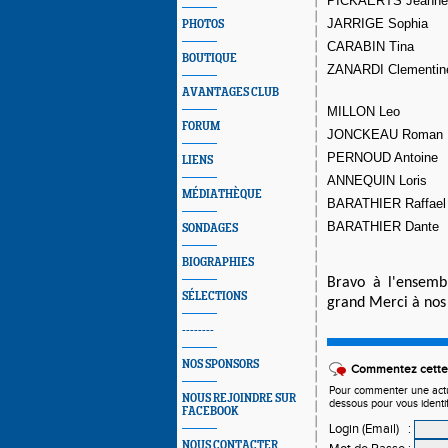
PICKAERTS Jeanne
JARRIGE Sophia
PHOTOS
CARABIN Tina
BOUTIQUE
ZANARDI Clementin
AVANTAGES CLUB
MILLON Leo
FORUM
JONCKEAU Roman
PERNOUD Antoine
LIENS
ANNEQUIN Loris
MÉDIATHÈQUE
BARATHIER Raffael
BARATHIER Dante
SONDAGES
BIOGRAPHIES
Bravo à l'ensemb
SÉLECTIONS
grand Merci à nos 
--------
NOS SPONSORS
Commentez cette 
Pour commenter une actual
NOUS REJOINDRE SUR
dessous pour vous identi
FACEBOOK
Login (Email)
:
NOUS CONTACTER