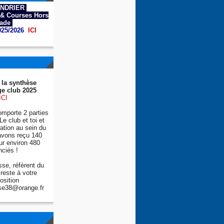
NDRIER
& Courses Hors
tade
025/2026
ICI
 la synthèse
e club 2025
ICI
mporte 2 parties
Le club et toi et
tion au sein du
avons reçu 140
ur environ 480
nciés !
se, réfèrent du
reste à votre
osition
se38@orange.fr