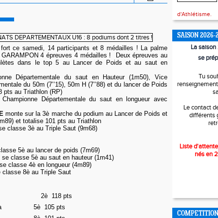
d'Athlétisme.
SAISON 2026-
La saiso
fort ce samedi, 14 participants et 8 médailles ! La palme
ne GARAMPON 4 épreuves 4 médailles ! Deux épreuves au
se prép
lètes dans le top 5 au Lancer de Poids et au saut en
Tu sou
nne Départementale du saut en Hauteur (1m50), Vice
renseignements
ntale du 50m (7’’15), 50m H (7’’88) et du lancer de Poids
8 pts au Triathlon (RP)
s
Championne Départementale du saut en longueur avec
Le contact d
LE
monte sur la 3è marche du podium au Lancer de Poids et
différents
m89) et totalise 101 pts au Triathlon
ret
e classe 3è au Triple Saut (9m68)
Liste d'attente
lasse 5è au lancer de poids (7m69)
nés en 
e classe 5è au saut en hauteur (1m41)
classe 4è en longueur (4m89)
lasse 8è au Triple Saut
2
è 118 pts
a
5è
105 pts
COMPETITIO