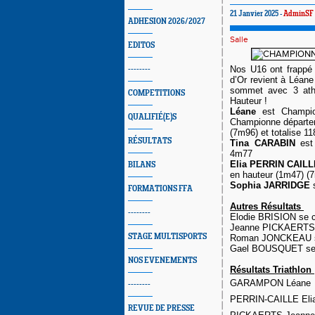
21 Janvier 2025 -
AdminSF
ADHESION 2026/2027
Salle
EDITOS
Nos U16 ont frappé 
--------
d’Or revient à Léa
sommet avec 3 ath
COMPETITIONS
Hauteur !
Léane
est Champio
QUALIFIÉ(E)S
Championne départeme
(7m96) et totalise 11
RÉSULTATS
Tina CARABIN
est 
4m77
Elia PERRIN CAIL
BILANS
en hauteur (1m47) (7
Sophia JARRIDGE
s
FORMATIONS FFA
Autres Résultats
--------
Elodie BRISION se c
Jeanne PICKAERTS s
STAGE MULTISPORTS
Roman JONCKEAU se 
Gael BOUSQUET se c
NOS EVENEMENTS
Résultats Triathlon
GARAMPON Léane
--------
PERRIN-CAILLE Eli
REVUE DE PRESSE