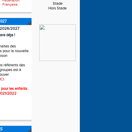
Fédération
Stade
Française
Hors Stade
2027
n 2026/2027
are déja !
haites des
 pour la nouvelle
aison
es référents des
 groupes est à
rouver
ICI
 pour l
es enfants
2021/2022
NS