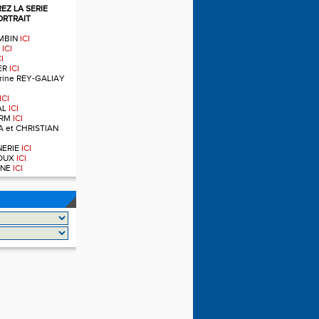
Z LA SERIE
ORTRAIT
OMBIN
ICI
T
ICI
CI
IER
ICI
ndrine REY-GALIAY
ICI
AL
ICI
ERM
ICI
A et CHRISTIAN
RNERIE
ICI
NOUX
ICI
OINE
ICI