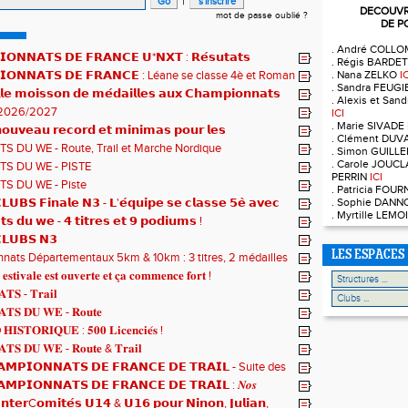
|
DECOUVRE
mot de passe oublié ?
DE P
. André COLL
𝗢𝗡𝗡𝗔𝗧𝗦 𝗗𝗘 𝗙𝗥𝗔𝗡𝗖𝗘 𝗨*𝗡𝗫𝗧 : 𝗥𝗲́𝘀𝘂𝘁𝗮𝘁𝘀
. Régis BARDE
𝗾𝘂𝗲𝘀 !
𝗜𝗢𝗡𝗡𝗔𝗧𝗦 𝗗𝗘 𝗙𝗥𝗔𝗡𝗖𝗘 : Léane se classe 4è et Roman
. Nana ZELKO
I
. Sandra FEUG
𝗹𝗲 𝗺𝗼𝗶𝘀𝘀𝗼𝗻 𝗱𝗲 𝗺𝗲́𝗱𝗮𝗶𝗹𝗹𝗲𝘀 𝗮𝘂𝘅 𝗖𝗵𝗮𝗺𝗽𝗶𝗼𝗻𝗻𝗮𝘁𝘀
. Alexis et Sa
2026/2027
ICI
. Marie SIVADE
𝘂𝘃𝗲𝗮𝘂 𝗿𝗲𝗰𝗼𝗿𝗱 𝗲𝘁 𝗺𝗶𝗻𝗶𝗺𝗮𝘀 𝗽𝗼𝘂𝗿 𝗹𝗲𝘀
. Clément DUV
𝗻𝗻𝗮𝘁𝘀 𝗱𝘂 𝗠𝗼𝗻𝗱𝗲 𝗨𝟮𝟬 𝗽𝗼𝘂𝗿 𝗔𝗹𝗼𝗶̈𝘀 !
S DU WE - Route, Trail et Marche Nordique
. Simon GUILL
. Carole JOUCL
S DU WE - PISTE
PERRIN
ICI
S DU WE - Piste
. Patricia FOU
𝗨𝗕𝗦 𝗙𝗶𝗻𝗮𝗹𝗲 𝗡𝟯 - 𝗟'𝗲́𝗾𝘂𝗶𝗽𝗲 𝘀𝗲 𝗰𝗹𝗮𝘀𝘀𝗲 𝟱𝗲̀ 𝗮𝘃𝗲𝗰
. Sophie DAN
. Myrtille LEM
𝘁𝘀
𝘁𝘀 𝗱𝘂 𝘄𝗲 - 𝟰 𝘁𝗶𝘁𝗿𝗲𝘀 𝗲𝘁 𝟵 𝗽𝗼𝗱𝗶𝘂𝗺𝘀 !
𝗟𝗨𝗕𝗦 𝗡𝟯
LES ESPACES
ats Départementaux 5km & 10km : 3 titres, 2 médailles
 et un max de plaisir pour tous !
 𝐞𝐬𝐭𝐢𝐯𝐚𝐥𝐞 𝐞𝐬𝐭 𝐨𝐮𝐯𝐞𝐫𝐭𝐞 𝐞𝐭 𝐜̧𝐚 𝐜𝐨𝐦𝐦𝐞𝐧𝐜𝐞 𝐟𝐨𝐫𝐭 !
𝐓𝐒 - 𝐓𝐫𝐚𝐢𝐥
𝐓𝐒 𝐃𝐔 𝐖𝐄 - 𝐑𝐨𝐮𝐭𝐞
𝐈𝐒𝐓𝐎𝐑𝐈𝐐𝐔𝐄 : 𝟓𝟎𝟎 𝐋𝐢𝐜𝐞𝐧𝐜𝐢𝐞́𝐬 !
𝐓𝐒 𝐃𝐔 𝐖𝐄 - 𝐑𝐨𝐮𝐭𝐞 & 𝐓𝐫𝐚𝐢𝐥
𝗠𝗣𝗜𝗢𝗡𝗡𝗔𝗧𝗦 𝗗𝗘 𝗙𝗥𝗔𝗡𝗖𝗘 𝗗𝗘 𝗧𝗥𝗔𝗜𝗟 - Suite des
𝗠𝗣𝗜𝗢𝗡𝗡𝗔𝗧𝗦 𝗗𝗘 𝗙𝗥𝗔𝗡𝗖𝗘 𝗗𝗘 𝗧𝗥𝗔𝗜𝗟 : 𝑵𝒐𝒔
 𝒓𝒂𝒎𝒆̀𝒏𝒆𝒏𝒕 4 𝒎𝒆́𝒅𝒂𝒊𝒍𝒍𝒆𝒔 !
𝗻𝘁𝗲𝗿C𝗼𝗺𝗶𝘁𝗲́𝘀 𝗨𝟭𝟰 & 𝗨𝟭𝟲 𝗽𝗼𝘂𝗿 𝗡𝗶𝗻𝗼𝗻, 𝗝𝘂𝗹𝗶𝗮𝗻,