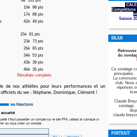
8è
101 pts
CALE
10
è 98 pts
Compétitons 
s
17
è 88 pts
Saison 2
e
42
è 49 pts
15è
81 pts
BILAN
23
è 73 pts
26
è 65 pts
Retrouvez
34
è 53 pts
du sondag
43
è 39 pts
Ce sondage co
46
è 35 pts
principales : 
Résultats complets
La communica
club. Nous 
le de nos athlètes pour leurs performances et un
réponses s
lice
officiels du we : Stéphane, Dominique, Clément !
Claude Breys
les Réactions
sondage, 
disp
actualité
claude.breys
ité il faut posséder un compte sur le site FFA, utilisez la rubrique ci-
fier ou vous créer un compte.
PORTRAIT