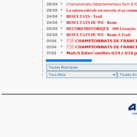
>
29/04
Championnats Départementaux 5km & 10km
de bronze et un max de plaisir pour tous !
>
28/04
𝐋𝐚 𝐬𝐚𝐢𝐬𝐨𝐧 𝐞𝐬𝐭𝐢𝐯𝐚𝐥𝐞 𝐞𝐬𝐭 𝐨𝐮𝐯𝐞𝐫𝐭𝐞 𝐞𝐭 𝐜̧𝐚 𝐜𝐨𝐦𝐦
>
24/04
𝐑𝐄𝐒𝐔𝐋𝐓𝐀𝐓𝐒 - 𝐓𝐫𝐚𝐢𝐥
>
24/04
𝐑𝐄𝐒𝐔𝐋𝐓𝐀𝐓𝐒 𝐃𝐔 𝐖𝐄 - 𝐑𝐨𝐮𝐭𝐞
>
03/04
𝐑𝐄𝐂𝐎𝐑𝐃 𝐇𝐈𝐒𝐓𝐎𝐑𝐈𝐐𝐔𝐄 : 𝟓𝟎𝟎 𝐋𝐢𝐜𝐞𝐧𝐜𝐢𝐞́𝐬 
>
03/04
𝐑𝐄𝐒𝐔𝐋𝐓𝐀𝐓𝐒 𝐃𝐔 𝐖𝐄 - 𝐑𝐨𝐮𝐭𝐞 & 𝐓𝐫𝐚𝐢𝐥
>
01/04
🇫🇷 𝗖𝗛𝗔𝗠𝗣𝗜𝗢𝗡𝗡𝗔𝗧𝗦 𝗗𝗘 𝗙𝗥𝗔𝗡𝗖𝗘
résultats
>
01/04
🇫🇷 𝗖𝗛𝗔𝗠𝗣𝗜𝗢𝗡𝗡𝗔𝗧𝗦 𝗗𝗘 𝗙𝗥𝗔𝗡𝗖𝗘 
𝒕𝒓𝒂𝒊𝒍𝒆𝒖𝒓𝒔 𝒓𝒂𝒎𝒆̀𝒏𝒆𝒏𝒕 4 𝒎𝒆́𝒅𝒂𝒊𝒍𝒍𝒆𝒔 !
>
17/03
𝗠𝗮𝘁𝗰𝗵 𝗜𝗻𝘁𝗲𝗿C𝗼𝗺𝗶𝘁𝗲́𝘀 𝗨𝟭𝟰 & 𝗨𝟭𝟲 𝗽𝗼
𝗟𝗼𝘂𝗸𝗮 𝗲𝘁 𝗥𝗼𝗺𝗮𝗻 !