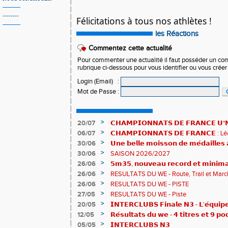
--------
Félicitations à tous nos athlètes !
les Réactions
Commentez cette actualité
Pour commenter une actualité il faut posséder un compt
rubrique ci-dessous pour vous identifier ou vous crée
Login (Email)
:
Mot de Passe
:
>
20/07
𝗖𝗛𝗔𝗠𝗣𝗜𝗢𝗡𝗡𝗔𝗧𝗦 𝗗𝗘 𝗙𝗥𝗔𝗡𝗖𝗘 𝗨*𝗡𝗫
𝗵𝗶𝘀𝘁𝗼𝗿𝗶𝗾𝘂𝗲𝘀 !
>
06/07
𝗖𝗛𝗔𝗠𝗣𝗜𝗢𝗡𝗡𝗔𝗧𝗦 𝗗𝗘 𝗙𝗥𝗔𝗡𝗖𝗘 :
83è !
>
30/06
𝗨𝗻𝗲 𝗯𝗲𝗹𝗹𝗲 𝗺𝗼𝗶𝘀𝘀𝗼𝗻 𝗱𝗲 𝗺𝗲́𝗱𝗮𝗶𝗹𝗹𝗲
𝗔𝗨𝗥𝗔 !
>
30/06
SAISON 2026/2027
>
26/06
𝟱𝗺𝟯𝟱, 𝗻𝗼𝘂𝘃𝗲𝗮𝘂 𝗿𝗲𝗰𝗼𝗿𝗱 𝗲𝘁 𝗺𝗶𝗻𝗶𝗺𝗮
𝗖𝗵𝗮𝗺𝗽𝗶𝗼𝗻𝗻𝗮𝘁𝘀 𝗱𝘂 𝗠𝗼𝗻𝗱𝗲 𝗨𝟮𝟬 𝗽𝗼𝘂
>
26/06
RESULTATS DU WE - Route, Trail et Marc
>
26/06
RESULTATS DU WE - PISTE
>
27/05
RESULTATS DU WE - Piste
>
20/05
𝗜𝗡𝗧𝗘𝗥𝗖𝗟𝗨𝗕𝗦 𝗙𝗶𝗻𝗮𝗹𝗲 𝗡𝟯 - 𝗟'𝗲́𝗾𝘂𝗶𝗽𝗲
𝟯𝟮𝟰𝟮𝟳𝗽𝘁𝘀
>
12/05
𝗥𝗲́𝘀𝘂𝗹𝘁𝗮𝘁𝘀 𝗱𝘂 𝘄𝗲 - 𝟰 𝘁𝗶𝘁𝗿𝗲𝘀 𝗲𝘁 𝟵 𝗽𝗼
>
05/05
𝗜𝗡𝗧𝗘𝗥𝗖𝗟𝗨𝗕𝗦 𝗡𝟯