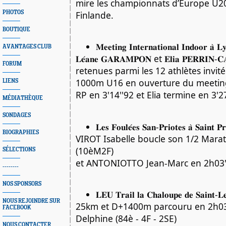
mire les championnats d’Europe U2
Finlande.
PHOTOS
BOUTIQUE
𝐌𝐞𝐞𝐭𝐢𝐧𝐠 𝐈𝐧𝐭𝐞𝐫𝐧𝐚𝐭𝐢𝐨𝐧𝐚𝐥 𝐈𝐧𝐝𝐨𝐨𝐫 𝐚̀ 𝐋
AVANTAGES CLUB
𝐋𝐞́𝐚𝐧𝐞 𝐆𝐀𝐑𝐀𝐌𝐏𝐎𝐍 et 𝐄𝐥𝐢𝐚 𝐏𝐄𝐑𝐑𝐈𝐍
FORUM
retenues parmi les 12 athlètes invité
1000m U16 en ouverture du meeting
LIENS
RP en 3'14''92 et Elia termine en 3'27
MÉDIATHÈQUE
SONDAGES
𝐋𝐞𝐬 𝐅𝐨𝐮𝐥𝐞́𝐞𝐬 𝐒𝐚𝐧-𝐏𝐫𝐢𝐨𝐭𝐞𝐬 𝐚̀ 𝐒𝐚𝐢𝐧𝐭 𝐏𝐫
BIOGRAPHIES
VIROT Isabelle boucle son 1/2 Mara
(10èM2F)
SÉLECTIONS
et ANTONIOTTO Jean-Marc en 2h03'
--------
NOS SPONSORS
𝐋𝐄𝐔 𝐓𝐫𝐚𝐢𝐥 𝐥𝐚 𝐂𝐡𝐚𝐥𝐨𝐮𝐩𝐞 𝐝𝐞 𝐒𝐚𝐢𝐧𝐭-𝐋
NOUS REJOINDRE SUR
25km et D+1400m parcouru en 2h03
FACEBOOK
Delphine (84è - 4F - 2SE)
NOUS CONTACTER