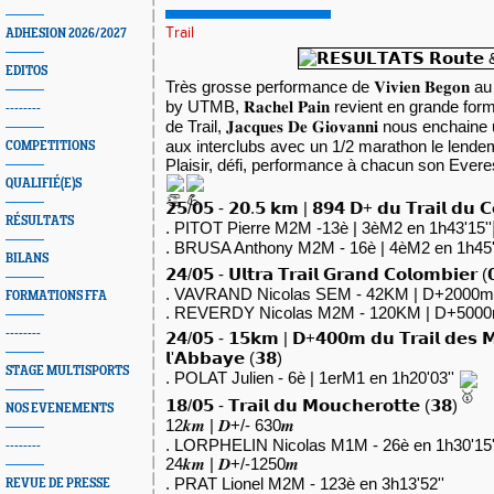
Trail
ADHESION 2026/2027
EDITOS
Très grosse performance de 𝐕𝐢𝐯𝐢𝐞𝐧 𝐁𝐞𝐠𝐨𝐧
by UTMB, 𝐑𝐚𝐜𝐡𝐞𝐥 𝐏𝐚𝐢𝐧 revient en grande f
--------
de Trail, 𝐉𝐚𝐜𝐪𝐮𝐞𝐬 𝐃𝐞 𝐆𝐢𝐨𝐯𝐚𝐧𝐧𝐢 nous enc
aux interclubs avec un 1/2 marathon le lendem
COMPETITIONS
Plaisir, défi, performance à chacun son Everes
QUALIFIÉ(E)S
𝟮𝟱/𝟬𝟱 - 𝟮𝟬.𝟱 𝗸𝗺 | 𝟴𝟵𝟰 𝗗+ 𝗱𝘂 𝗧𝗿𝗮𝗶𝗹 𝗱𝘂 𝗖
RÉSULTATS
.
PITOT Pierre M2M -13è | 3èM2 en 1h43'15''
. BRUSA Anthony M2M - 16è | 4èM2 en 1h45'
BILANS
𝟮𝟰/𝟬𝟱 - 𝗨𝗹𝘁𝗿𝗮 𝗧𝗿𝗮𝗶𝗹 𝗚𝗿𝗮𝗻𝗱 𝗖𝗼𝗹𝗼𝗺𝗯𝗶𝗲𝗿 (
. VAVRAND Nicolas SEM - 42KM | D+2000m -
FORMATIONS FFA
. REVERDY Nicolas M2M - 120KM | D+5000m 
--------
𝟮𝟰/𝟬𝟱 - 𝟭𝟱𝗸𝗺 | 𝗗+𝟰𝟬𝟬𝗺 𝗱𝘂 𝗧𝗿𝗮𝗶𝗹 𝗱𝗲𝘀 𝗠
𝗹'𝗔𝗯𝗯𝗮𝘆𝗲 (𝟯𝟴)
STAGE MULTISPORTS
. POLAT Julien - 6è | 1erM1 en 1h20'03''
𝟭𝟴/𝟬𝟱 - 𝗧𝗿𝗮𝗶𝗹 𝗱𝘂 𝗠𝗼𝘂𝗰𝗵𝗲𝗿𝗼𝘁𝘁𝗲 (𝟯𝟴)
NOS EVENEMENTS
12𝒌𝒎 | 𝑫+/- 630𝒎
. LORPHELIN Nicolas M1M - 26è en 1h30'15'
--------
24𝒌𝒎 | 𝑫+/-1250𝒎
. PRAT Lionel M2M - 123è en 3h13'52''
REVUE DE PRESSE