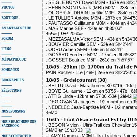
. SEIGLE BUYAT David M2M - 167è en 3h21'
. HENRISSON Patrick (MRI) M2M - 233è en 3
PHOTOS
. OLIGER-AUDRAIN Laetitia M3F - 284è en 3
. LE TULLIER Antoine M3M - 287è en 3h44'50
BOUTIQUE
. PAUTASSO Guillaume M0M - 404è en 4h24'
. MAS Marine SEF - 420è en 4h35'03''
AVANTAGES CLUB
45𝒌𝒎 | 𝑫+/-2060𝒎
. MEZZASALMA Victor SEM - 43è en 5h34'36
FORUM
. BOUVIER Camille SEM - 53è en 5h42'44''
. ODRU Adrien SEM - 69è en 5h53'41''
LIENS
. GOYARD Frederic M2M - 175è en 6h49'32''
. GOSSET Beatrice M5F - 261è en 7h57'57''
MÉDIATHÈQUE
𝟭𝟴/𝟬𝟱 - 𝟮𝟵𝗸𝗺 | 𝗗+𝟭𝟳𝟬𝟬𝗺 𝗱𝘂 𝗧𝗿𝗮𝗶𝗹 𝗱𝗲 
SONDAGES
PAIN Rachel - 11è | 4èF | 2èSe en 3h20'20'' q
𝟭𝟴/𝟬𝟱 - 𝗚𝗿𝗲́𝘀𝗶𝗰𝗼𝘂𝗿𝗮𝗻𝘁 (𝟯𝟴)
BIOGRAPHIES
. BETTU David - Marathon en 3h00'16 - 10è 
. BOYE Guillaume - 12km en 53'55 - 47è | 6
SÉLECTIONS
. ATTIG Linda - 12km en 57'06 -59è | 2èM2
. DEGIOVANNI Jacques - 1/2 marathon en 1h
--------
. NEDELEC Jean-Baptiste M0M - 1/2 marathon
NOS SPONSORS
4èM0
𝟭𝟲/𝟬𝟱 - 𝗧𝗿𝗮𝗶𝗹 𝗔𝗹𝘀𝗮𝗰𝗲 𝗚𝗿𝗮𝗻𝗱 𝗘𝘀𝘁 𝗯𝘆 𝗨𝗧
NOUS REJOINDRE SUR
. BEGON Vivien - Ultra-Trail des Chevalier 1
FACEBOOK
2èM2 en 19h19'03''
. LAMY Damien - M0M Ultra-Trail des Païen
NOUS CONTACTER