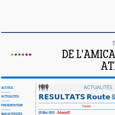
DE L'AMIC
AT
ACTUALITÉS
ACCUEIL
𝗥𝗘𝗦𝗨𝗟𝗧𝗔𝗧𝗦 𝗥𝗼𝘂𝘁𝗲 & 
ACTUALITÉS
PRESENTATION
Tweet
28 Mai 2025 -
AdminSF
NOS ACTIVITÉS