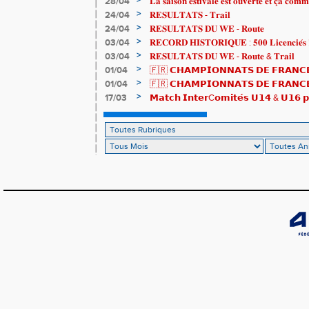
>
28/04
𝐋𝐚 𝐬𝐚𝐢𝐬𝐨𝐧 𝐞𝐬𝐭𝐢𝐯𝐚𝐥𝐞 𝐞𝐬𝐭 𝐨𝐮𝐯𝐞𝐫𝐭𝐞 𝐞𝐭 𝐜̧𝐚 𝐜𝐨𝐦𝐦
>
24/04
𝐑𝐄𝐒𝐔𝐋𝐓𝐀𝐓𝐒 - 𝐓𝐫𝐚𝐢𝐥
>
24/04
𝐑𝐄𝐒𝐔𝐋𝐓𝐀𝐓𝐒 𝐃𝐔 𝐖𝐄 - 𝐑𝐨𝐮𝐭𝐞
>
03/04
𝐑𝐄𝐂𝐎𝐑𝐃 𝐇𝐈𝐒𝐓𝐎𝐑𝐈𝐐𝐔𝐄 : 𝟓𝟎𝟎 𝐋𝐢𝐜𝐞𝐧𝐜𝐢𝐞́𝐬 
>
03/04
𝐑𝐄𝐒𝐔𝐋𝐓𝐀𝐓𝐒 𝐃𝐔 𝐖𝐄 - 𝐑𝐨𝐮𝐭𝐞 & 𝐓𝐫𝐚𝐢𝐥
>
01/04
🇫🇷 𝗖𝗛𝗔𝗠𝗣𝗜𝗢𝗡𝗡𝗔𝗧𝗦 𝗗𝗘 𝗙𝗥𝗔𝗡𝗖𝗘
résultats
>
01/04
🇫🇷 𝗖𝗛𝗔𝗠𝗣𝗜𝗢𝗡𝗡𝗔𝗧𝗦 𝗗𝗘 𝗙𝗥𝗔𝗡𝗖𝗘 
𝒕𝒓𝒂𝒊𝒍𝒆𝒖𝒓𝒔 𝒓𝒂𝒎𝒆̀𝒏𝒆𝒏𝒕 4 𝒎𝒆́𝒅𝒂𝒊𝒍𝒍𝒆𝒔 !
>
17/03
𝗠𝗮𝘁𝗰𝗵 𝗜𝗻𝘁𝗲𝗿C𝗼𝗺𝗶𝘁𝗲́𝘀 𝗨𝟭𝟰 & 𝗨𝟭𝟲 𝗽𝗼
𝗟𝗼𝘂𝗸𝗮 𝗲𝘁 𝗥𝗼𝗺𝗮𝗻 !