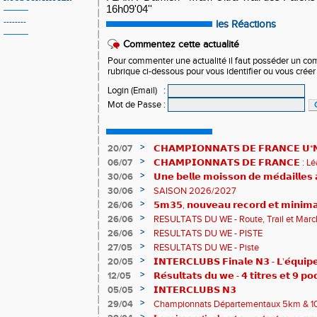
16h09'04''
--------
les Réactions
Commentez cette actualité
Pour commenter une actualité il faut posséder un compt
rubrique ci-dessous pour vous identifier ou vous crée
Login (Email)
:
Mot de Passe
:
>
20/07
𝗖𝗛𝗔𝗠𝗣𝗜𝗢𝗡𝗡𝗔𝗧𝗦 𝗗𝗘 𝗙𝗥𝗔𝗡𝗖𝗘 𝗨*𝗡𝗫
𝗵𝗶𝘀𝘁𝗼𝗿𝗶𝗾𝘂𝗲𝘀 !
>
06/07
𝗖𝗛𝗔𝗠𝗣𝗜𝗢𝗡𝗡𝗔𝗧𝗦 𝗗𝗘 𝗙𝗥𝗔𝗡𝗖𝗘 :
83è !
>
30/06
𝗨𝗻𝗲 𝗯𝗲𝗹𝗹𝗲 𝗺𝗼𝗶𝘀𝘀𝗼𝗻 𝗱𝗲 𝗺𝗲́𝗱𝗮𝗶𝗹𝗹𝗲
𝗔𝗨𝗥𝗔 !
>
30/06
SAISON 2026/2027
>
26/06
𝟱𝗺𝟯𝟱, 𝗻𝗼𝘂𝘃𝗲𝗮𝘂 𝗿𝗲𝗰𝗼𝗿𝗱 𝗲𝘁 𝗺𝗶𝗻𝗶𝗺𝗮
𝗖𝗵𝗮𝗺𝗽𝗶𝗼𝗻𝗻𝗮𝘁𝘀 𝗱𝘂 𝗠𝗼𝗻𝗱𝗲 𝗨𝟮𝟬 𝗽𝗼𝘂
>
26/06
RESULTATS DU WE - Route, Trail et Marc
>
26/06
RESULTATS DU WE - PISTE
>
27/05
RESULTATS DU WE - Piste
>
20/05
𝗜𝗡𝗧𝗘𝗥𝗖𝗟𝗨𝗕𝗦 𝗙𝗶𝗻𝗮𝗹𝗲 𝗡𝟯 - 𝗟'𝗲́𝗾𝘂𝗶𝗽𝗲
𝟯𝟮𝟰𝟮𝟳𝗽𝘁𝘀
>
12/05
𝗥𝗲́𝘀𝘂𝗹𝘁𝗮𝘁𝘀 𝗱𝘂 𝘄𝗲 - 𝟰 𝘁𝗶𝘁𝗿𝗲𝘀 𝗲𝘁 𝟵 𝗽𝗼
>
05/05
𝗜𝗡𝗧𝗘𝗥𝗖𝗟𝗨𝗕𝗦 𝗡𝟯
>
29/04
Championnats Départementaux 5km & 10km
de bronze et un max de plaisir pour tous !