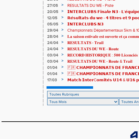
>
27/05
RESULTATS DU WE - Piste
>
20/05
𝗜𝗡𝗧𝗘𝗥𝗖𝗟𝗨𝗕𝗦 𝗙𝗶𝗻𝗮𝗹𝗲 𝗡𝟯 - 𝗟'𝗲́𝗾𝘂𝗶𝗽𝗲
𝟯𝟮𝟰𝟮𝟳𝗽𝘁𝘀
>
12/05
𝗥𝗲́𝘀𝘂𝗹𝘁𝗮𝘁𝘀 𝗱𝘂 𝘄𝗲 - 𝟰 𝘁𝗶𝘁𝗿𝗲𝘀 𝗲𝘁 𝟵 𝗽𝗼
>
05/05
𝗜𝗡𝗧𝗘𝗥𝗖𝗟𝗨𝗕𝗦 𝗡𝟯
>
29/04
Championnats Départementaux 5km & 10km
de bronze et un max de plaisir pour tous !
>
28/04
𝐋𝐚 𝐬𝐚𝐢𝐬𝐨𝐧 𝐞𝐬𝐭𝐢𝐯𝐚𝐥𝐞 𝐞𝐬𝐭 𝐨𝐮𝐯𝐞𝐫𝐭𝐞 𝐞𝐭 𝐜̧𝐚 𝐜𝐨𝐦𝐦
>
24/04
𝐑𝐄𝐒𝐔𝐋𝐓𝐀𝐓𝐒 - 𝐓𝐫𝐚𝐢𝐥
>
24/04
𝐑𝐄𝐒𝐔𝐋𝐓𝐀𝐓𝐒 𝐃𝐔 𝐖𝐄 - 𝐑𝐨𝐮𝐭𝐞
>
03/04
𝐑𝐄𝐂𝐎𝐑𝐃 𝐇𝐈𝐒𝐓𝐎𝐑𝐈𝐐𝐔𝐄 : 𝟓𝟎𝟎 𝐋𝐢𝐜𝐞𝐧𝐜𝐢𝐞́𝐬 
>
03/04
𝐑𝐄𝐒𝐔𝐋𝐓𝐀𝐓𝐒 𝐃𝐔 𝐖𝐄 - 𝐑𝐨𝐮𝐭𝐞 & 𝐓𝐫𝐚𝐢𝐥
>
01/04
🇫🇷 𝗖𝗛𝗔𝗠𝗣𝗜𝗢𝗡𝗡𝗔𝗧𝗦 𝗗𝗘 𝗙𝗥𝗔𝗡𝗖𝗘
résultats
>
01/04
🇫🇷 𝗖𝗛𝗔𝗠𝗣𝗜𝗢𝗡𝗡𝗔𝗧𝗦 𝗗𝗘 𝗙𝗥𝗔𝗡𝗖𝗘 
𝒕𝒓𝒂𝒊𝒍𝒆𝒖𝒓𝒔 𝒓𝒂𝒎𝒆̀𝒏𝒆𝒏𝒕 4 𝒎𝒆́𝒅𝒂𝒊𝒍𝒍𝒆𝒔 !
>
17/03
𝗠𝗮𝘁𝗰𝗵 𝗜𝗻𝘁𝗲𝗿C𝗼𝗺𝗶𝘁𝗲́𝘀 𝗨𝟭𝟰 & 𝗨𝟭𝟲 𝗽𝗼
𝗟𝗼𝘂𝗸𝗮 𝗲𝘁 𝗥𝗼𝗺𝗮𝗻 !