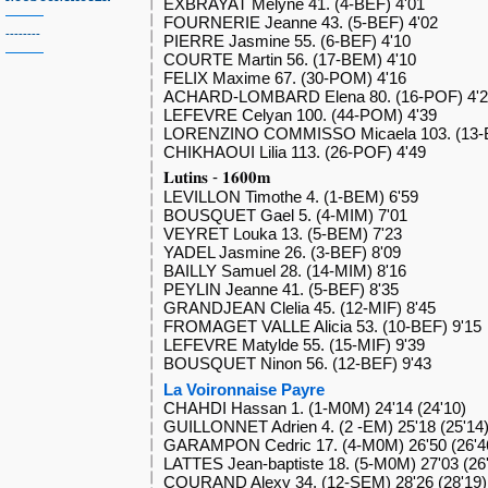
EXBRAYAT Melyne 41. (4-BEF) 4'01
FOURNERIE Jeanne 43. (5-BEF) 4'02
--------
PIERRE Jasmine 55. (6-BEF) 4'10
COURTE Martin 56. (17-BEM) 4'10
FELIX Maxime 67. (30-POM) 4'16
ACHARD-LOMBARD Elena 80. (16-POF) 4'2
LEFEVRE Celyan 100. (44-POM) 4'39
LORENZINO COMMISSO Micaela 103. (13-B
CHIKHAOUI Lilia 113. (26-POF) 4'49
𝐋𝐮𝐭𝐢𝐧𝐬 - 𝟏𝟔𝟎𝟎𝐦
LEVILLON Timothe 4. (1-BEM) 6'59
BOUSQUET Gael 5. (4-MIM) 7'01
VEYRET Louka 13. (5-BEM) 7'23
YADEL Jasmine 26. (3-BEF) 8'09
BAILLY Samuel 28. (14-MIM) 8'16
PEYLIN Jeanne 41. (5-BEF) 8'35
GRANDJEAN Clelia 45. (12-MIF) 8'45
FROMAGET VALLE Alicia 53. (10-BEF) 9'15
LEFEVRE Matylde 55. (15-MIF) 9'39
BOUSQUET Ninon 56. (12-BEF) 9'43
La Voironnaise Payre
CHAHDI Hassan 1. (1-M0M) 24'14 (24'10)
GUILLONNET Adrien 4. (2 -EM) 25'18 (25'14
GARAMPON Cedric 17. (4-M0M) 26'50 (26'4
LATTES Jean-baptiste 18. (5-M0M) 27'03 (26
COURAND Alexy 34. (12-SEM) 28'26 (28'19)