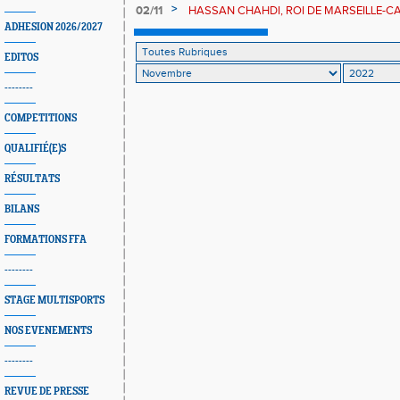
IMMENSE HASSAN CHAHDi !
>
02/11
HASSAN CHAHDI, ROI DE MARSEILLE-C
ADHESION 2026/2027
EDITOS
--------
COMPETITIONS
QUALIFIÉ(E)S
RÉSULTATS
BILANS
FORMATIONS FFA
--------
STAGE MULTISPORTS
NOS EVENEMENTS
--------
REVUE DE PRESSE