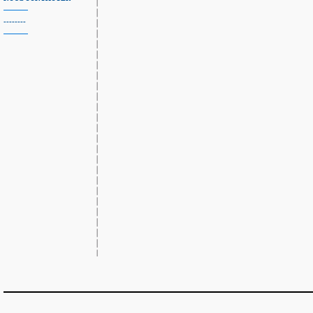
--------