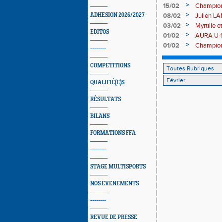
Hassan C
>
15/02
Champion
marche
>
ADHESION 2026/2027
08/02
Julien L
les Cham
>
03/02
Myrtille 
EDITOS
Combinée
>
01/02
AURA U-1
>
01/02
Championn
--------
les Voiro
COMPETITIONS
QUALIFIÉ(E)S
RÉSULTATS
BILANS
FORMATIONS FFA
--------
STAGE MULTISPORTS
NOS EVENEMENTS
--------
REVUE DE PRESSE