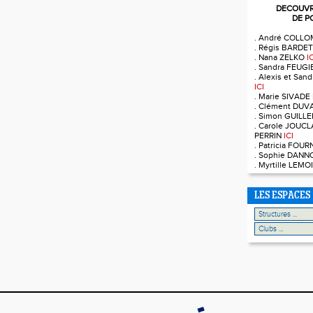
DECOUVRE
DE P
. André COLL
. Régis BARDE
. Nana ZELKO
I
. Sandra FEUG
. Alexis et Sa
ICI
. Marie SIVADE
. Clément DUV
. Simon GUILL
. Carole JOUCL
PERRIN
ICI
. Patricia FOU
. Sophie DAN
. Myrtille LEM
LES ESPACES