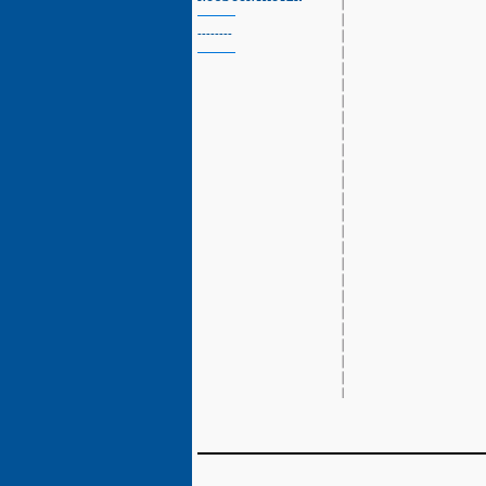
--------