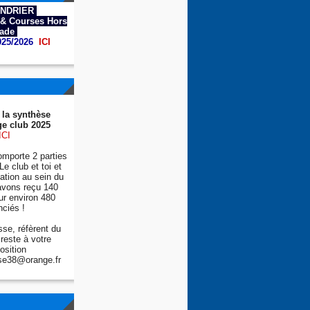
NDRIER
& Courses Hors
tade
025/2026
ICI
 la synthèse
e club 2025
ICI
mporte 2 parties
Le club et toi et
tion au sein du
avons reçu 140
ur environ 480
nciés !
se, réfèrent du
reste à votre
osition
se38@orange.fr