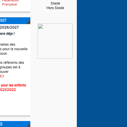
Fédération
Stade
Française
Hors Stade
2027
n 2026/2027
are déja !
haites des
 pour la nouvelle
aison
es référents des
 groupes est à
rouver
ICI
 pour l
es enfants
2021/2022
NS