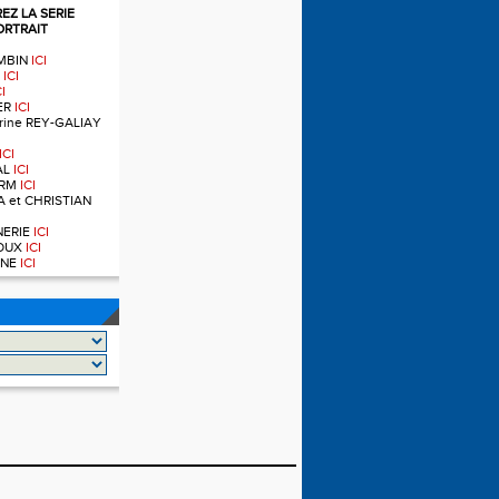
Z LA SERIE
ORTRAIT
OMBIN
ICI
T
ICI
CI
IER
ICI
ndrine REY-GALIAY
ICI
AL
ICI
ERM
ICI
A et CHRISTIAN
RNERIE
ICI
NOUX
ICI
OINE
ICI