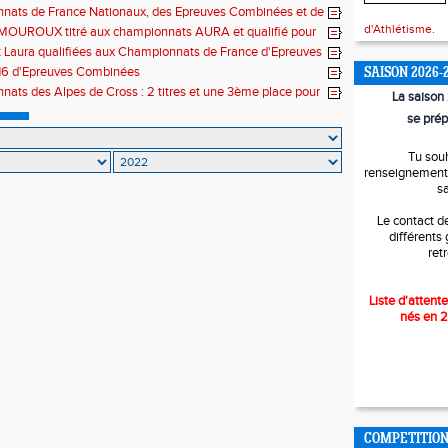
HAHDI !
nats de France Nationaux, des Epreuves Combinées et de
d'Athlétisme.
AMOUROUX titré aux championnats AURA et qualifié pour
pionnats de France Nationaux
et Laura qualifiées aux Championnats de France d'Epreuves
s et de Marche athlétique
6 d'Epreuves Combinées
SAISON 2026-
ats des Alpes de Cross : 2 titres et une 3ème place pour
La saiso
nnais
se prép
Tu sou
renseignements
s
Le contact d
différents
ret
Liste d'attente
nés en 
COMPETITIO