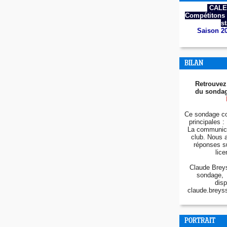
CALE
Compétitons 
s
Saison 2
BILAN
Retrouvez
du sondag
Ce sondage co
principales : 
La communica
club. Nous 
réponses s
lice
Claude Breys
sondage, 
disp
claude.breys
PORTRAIT