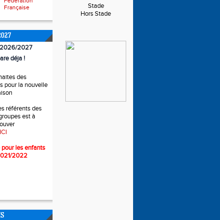
Fédération
Stade
Française
Hors Stade
2027
n 2026/2027
are déja !
haites des
 pour la nouvelle
aison
es référents des
 groupes est à
rouver
ICI
 pour l
es enfants
2021/2022
NS