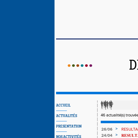
D
ACCUEIL
46 actualité(s) trouvée
ACTUALITÉS
PRESENTATION
>
26/06
RESULTAT
>
24/04
𝐑𝐄𝐒𝐔𝐋𝐓𝐀
NOS ACTIVITÉS