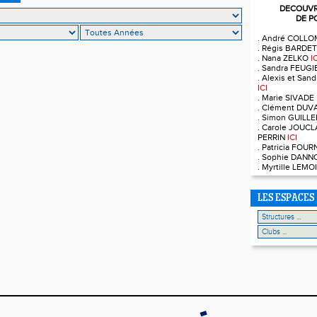
DECOUVRE
DE P
. André COLL
. Régis BARDE
. Nana ZELKO
I
. Sandra FEUG
. Alexis et Sa
ICI
. Marie SIVADE
. Clément DUV
. Simon GUILL
. Carole JOUCL
PERRIN
ICI
. Patricia FOU
. Sophie DAN
. Myrtille LEM
LES ESPACES