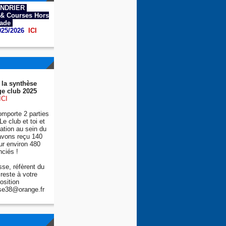
NDRIER
& Courses Hors
tade
025/2026
ICI
 la synthèse
e club 2025
ICI
mporte 2 parties
Le club et toi et
tion au sein du
avons reçu 140
ur environ 480
nciés !
se, réfèrent du
reste à votre
osition
se38@orange.fr