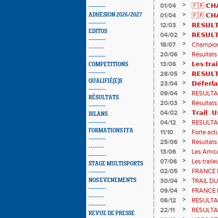
>
01/04
🇫🇷 𝗖𝗛𝗔
résultats
>
ADHESION 2026/2027
01/04
🇫🇷 𝗖𝗛𝗔
𝒕𝒓𝒂𝒊𝒍𝒆𝒖𝒓𝒔
>
12/03
𝗥𝗘𝗦𝗨𝗟𝗧
EDITOS
>
04/02
𝗥𝗘𝗦𝗨𝗟𝗧
>
18/07
Champion
--------
beaux résu
>
20/06
Résultats 
>
13/06
𝗟𝗲𝘀 𝘁𝗿𝗮
COMPETITIONS
𝗖𝗶𝗿𝗰𝘂𝗶𝘁 
>
28/05
𝗥𝗘𝗦𝗨𝗟𝗧
QUALIFIÉ(E)S
>
23/04
𝗗𝗲́𝗳𝗲𝗿𝗹
>
09/04
RESULTAT
RÉSULTATS
>
20/03
Résultats 
>
04/02
𝗧𝗿𝗮𝗶𝗹 : 
BILANS
>
04/12
RESULTATS
FORMATIONS FFA
>
11/10
Forte actu
>
25/06
Résultats
--------
>
13/06
Les Amical
>
07/06
Les traile
STAGE MULTISPORTS
>
02/05
FRANCE D
Jacques
>
NOS EVENEMENTS
30/04
TRAIL DU 
>
09/04
FRANCE DE
--------
Sylvie De
>
06/12
RESULTATS
SaintExpr
>
22/11
RESULTATS
REVUE DE PRESSE