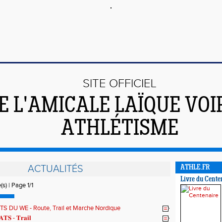
SITE OFFICIEL
E L'AMICALE LAÏQUE VO
ATHLÉTISME
ACTUALITÉS
ATHLE.FR
Livre du Cente
(s) | Page 1/1
S DU WE - Route, Trail et Marche Nordique
𝐓𝐒 - 𝐓𝐫𝐚𝐢𝐥