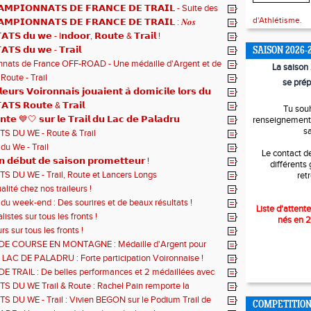
𝗠𝗣𝗜𝗢𝗡𝗡𝗔𝗧𝗦 𝗗𝗘 𝗙𝗥𝗔𝗡𝗖𝗘 𝗗𝗘 𝗧𝗥𝗔𝗜𝗟 - Suite des
d'Athlétisme.
𝗠𝗣𝗜𝗢𝗡𝗡𝗔𝗧𝗦 𝗗𝗘 𝗙𝗥𝗔𝗡𝗖𝗘 𝗗𝗘 𝗧𝗥𝗔𝗜𝗟 : 𝑵𝒐𝒔
 𝒓𝒂𝒎𝒆̀𝒏𝒆𝒏𝒕 4 𝒎𝒆́𝒅𝒂𝒊𝒍𝒍𝒆𝒔 !
𝗧𝗦 𝗱𝘂 𝘄𝗲 - I𝗻𝗱𝗼𝗼𝗿, 𝗥𝗼𝘂𝘁𝗲 & 𝗧𝗿𝗮𝗶𝗹 !
𝗔𝗧𝗦 𝗱𝘂 𝘄𝗲 - 𝗧𝗿𝗮𝗶𝗹
SAISON 2026-
nats de France OFF-ROAD - Une médaille d'Argent et de
La saiso
ltats !
Route - Trail
se prép
𝗹𝗲𝘂𝗿𝘀 𝗩𝗼𝗶𝗿𝗼𝗻𝗻𝗮𝗶𝘀 𝗷𝗼𝘂𝗮𝗶𝗲𝗻𝘁 𝗮̀ 𝗱𝗼𝗺𝗶𝗰𝗶𝗹𝗲 𝗹𝗼𝗿𝘀 𝗱𝘂
𝗱𝗲 𝗹𝗮 𝗦𝘂𝗿𝗲 !
𝗔𝗧𝗦 𝗥𝗼𝘂𝘁𝗲 & 𝗧𝗿𝗮𝗶𝗹
Tu sou
𝗮𝗻𝘁𝗲 💙🤍 𝘀𝘂𝗿 𝗹𝗲 𝗧𝗿𝗮𝗶𝗹 𝗱𝘂 𝗟𝗮𝗰 𝗱𝗲 𝗣𝗮𝗹𝗮𝗱𝗿𝘂
renseignements
s
S DU WE - Route & Trail
du We - Trail
Le contact d
𝗻 𝗱𝗲́𝗯𝘂𝘁 𝗱𝗲 𝘀𝗮𝗶𝘀𝗼𝗻 𝗽𝗿𝗼𝗺𝗲𝘁𝘁𝗲𝘂𝗿 !
différents
 DU WE - Trail, Route et Lancers Longs
ret
alité chez nos traileurs !
 du week-end : Des sourires et de beaux résultats !
Liste d'attente
istes sur tous les fronts !
nés en 
urs sur tous les fronts !
E COURSE EN MONTAGNE : Médaille d'Argent pour
 DEGIOVANNI en M4
LAC DE PALADRU : Forte participation Voironnaise !
 TRAIL : De belles performances et 2 médaillées avec
lore et Béatrice Gosset !
 DU WE Trail & Route : Rachel Pain remporte la
ess !
 DU WE - Trail : Vivien BEGON sur le Podium Trail de
COMPETITIO