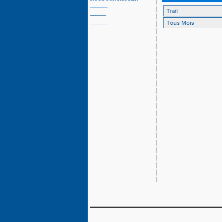
--------