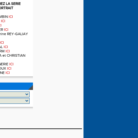
Z LA SERIE
ORTRAIT
OMBIN
ICI
T
ICI
CI
IER
ICI
ndrine REY-GALIAY
ICI
AL
ICI
ERM
ICI
A et CHRISTIAN
RNERIE
ICI
NOUX
ICI
OINE
ICI