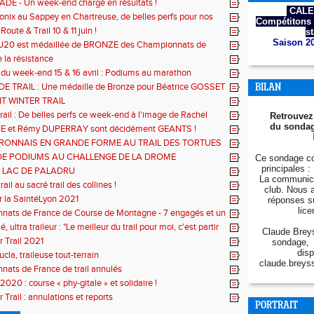
(30)
DE - Un week-end chargé en résultats !
CALE
ix au Sappey en Chartreuse, de belles perfs pour nos
Compétitons 
Route & Trail 10 & 11 juin !
s
Saison 2
 U20 est médaillée de BRONZE des Championnats de
e Course de Montagne !
 la résistance
 du week-end 15 & 16 avril : Podiums au marathon
et au Trail du Lac de Paladru !
E TRAIL : Une médaille de Bronze pour Béatrice GOSSET
BILAN
 le 68kms
T WINTER TRAIL
rail : De belles perfs ce week-end à l'image de Rachel
Retrouvez
le podium de la Sainté Express !
du sondag
BIE et Rémy DUPERRAY sont décidément GEANTS !
RONNAIS EN GRANDE FORME AU TRAIL DES TORTUES
ES & DEFI DES 3 VILLARDS
DE PODIUMS AU CHALLENGE DE LA DROME
Ce sondage co
principales : 
U LAC DE PALADRU
La communica
ail au sacré trail des collines !
club. Nous 
r la SaintéLyon 2021
réponses s
lice
nats de France de Course de Montagne - 7 engagés et un
é, ultra traileur : "Le meilleur du trail pour moi, c'est partir
Claude Breys
er."
r Trail 2021
sondage, 
disp
cla, traileuse tout-terrain
claude.breys
ats de France de trail annulés
2020 : course « phy-gitale » et solidaire !
 Trail : annulations et reports
PORTRAIT