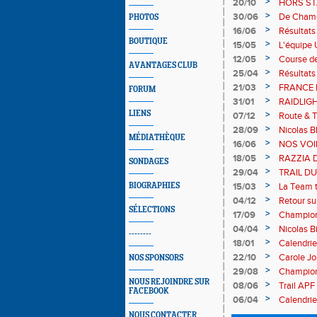
VENIVICI 
>
20/10
HORS STA
>
30/06
De Chamon
PHOTOS
traileurs !
>
16/06
Résultats 
BOUTIQUE
>
15/05
L'équipe
France d
>
12/05
Course de
AVANTAGES CLUB
>
25/04
Résultats
d'Annecy 
>
21/03
FRANCE D
FORUM
(M4F) sur
>
31/01
RAIDLIGH
LIENS
>
07/12
Route & T
PAIN sur 
>
28/09
Nicolas 
MÉDIATHÈQUE
>
16/06
NOS VOI
JOGGEUS
>
18/05
RAZZIA 
SONDAGES
>
29/04
TRAIL D
>
BIOGRAPHIES
15/03
La Team tr
>
04/12
Retour su
SÉLECTIONS
>
17/09
Champion
podium !
>
04/04
Nicolas Bi
--------
loin et lég
>
18/01
Calendrie
>
22/10
Carole Jou
NOS SPONSORS
>
29/08
Championn
NOUS REJOINDRE SUR
>
08/06
Trail APF 
FACEBOOK
>
06/04
Calendrier
NOUS CONTACTER